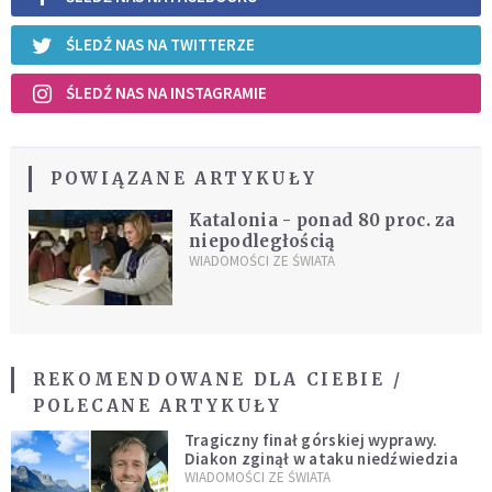
ŚLEDŹ NAS NA TWITTERZE
ŚLEDŹ NAS NA INSTAGRAMIE
POWIĄZANE ARTYKUŁY
Katalonia - ponad 80 proc. za
niepodległością
WIADOMOŚCI ZE ŚWIATA
REKOMENDOWANE DLA CIEBIE /
POLECANE ARTYKUŁY
Tragiczny finał górskiej wyprawy.
Diakon zginął w ataku niedźwiedzia
WIADOMOŚCI ZE ŚWIATA