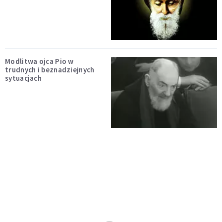
Modlitwa ojca Pio w
trudnych i beznadziejnych
sytuacjach