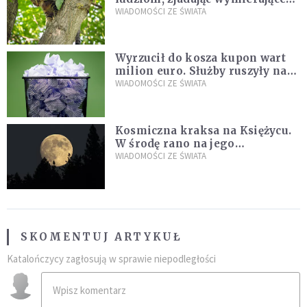
kaczki. W końcu popełnił
WIADOMOŚCI ZE ŚWIATA
fatalny błąd
Wyrzucił do kosza kupon wart
milion euro. Służby ruszyły na
poszukiwania
WIADOMOŚCI ZE ŚWIATA
Kosmiczna kraksa na Księżycu.
W środę rano na jego
powierzchni dojdzie do
WIADOMOŚCI ZE ŚWIATA
niezwykłego zdarzenia
SKOMENTUJ ARTYKUŁ
Katalończycy zagłosują w sprawie niepodległości