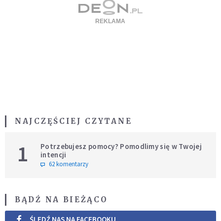
NAJCZĘŚCIEJ CZYTANE
1
Potrzebujesz pomocy? Pomodlimy się w Twojej
intencji
62 komentarzy
BĄDŹ NA BIEŻĄCO
ŚLEDŹ NAS NA FACEBOOKU