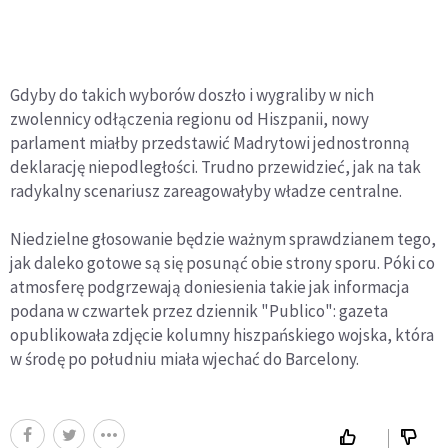
Gdyby do takich wyborów doszło i wygraliby w nich
zwolennicy odłączenia regionu od Hiszpanii, nowy
parlament miałby przedstawić Madrytowi jednostronną
deklarację niepodległości. Trudno przewidzieć, jak na tak
radykalny scenariusz zareagowałyby władze centralne.
Niedzielne głosowanie będzie ważnym sprawdzianem tego,
jak daleko gotowe są się posunąć obie strony sporu. Póki co
atmosferę podgrzewają doniesienia takie jak informacja
podana w czwartek przez dziennik "Publico": gazeta
opublikowała zdjęcie kolumny hiszpańskiego wojska, która
w środę po południu miała wjechać do Barcelony.