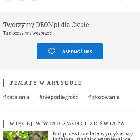
Tworzymy DEON.pl dla Ciebie
Tu możesz nas wesprzeć.
WSPOMÓŻ NAS
TEMATY W ARTYKULE
#katalonia
#niepodległość
#głosowanie
WIĘCEJ W:
WIADOMOŚCI ZE ŚWIATA
Kot przez trzy lata wymykał się
ludziom, zjadając wymierające