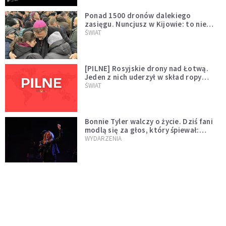
Ponad 1500 dronów dalekiego
zasięgu. Nuncjusz w Kijowie: to nie
wygląda na wolę zakończenia wojny
ŚWIAT
[PILNE] Rosyjskie drony nad Łotwą.
Jeden z nich uderzył w skład ropy
naftowej
ŚWIAT
Bonnie Tyler walczy o życie. Dziś fani
modlą się za głos, który śpiewał:
"Lord, help me"
WYDARZENIA