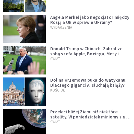
Angela Merkel jako negocjator między
Rosją a UE w sprawie Ukrainy?
WYDARZENIA
Donald Trump w Chinach. Zabrał ze
sobą szefa Apple, Boeinga, Mety i
Muska
ŚWIAT
Dolina Krzemowa puka do Watykanu.
Dlaczego giganci AI słuchają księży?
KOŚCIÓŁ
Przeleci bliżej Ziemi niż niektóre
satelity. W poniedziałek miniemy się z
asteroidą, która poprzedzi znacznie
ŚWIAT
większego "gościa"