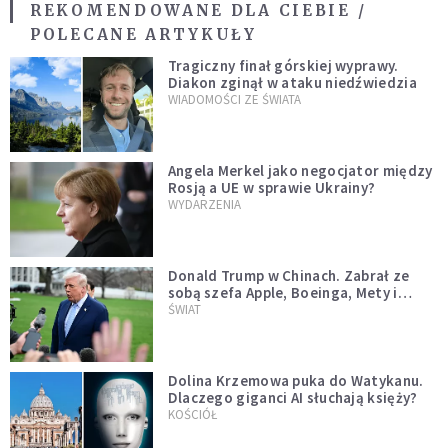
REKOMENDOWANE DLA CIEBIE /
POLECANE ARTYKUŁY
Tragiczny finał górskiej wyprawy.
Diakon zginął w ataku niedźwiedzia
WIADOMOŚCI ZE ŚWIATA
Angela Merkel jako negocjator między
Rosją a UE w sprawie Ukrainy?
WYDARZENIA
Donald Trump w Chinach. Zabrał ze
sobą szefa Apple, Boeinga, Mety i
Muska
ŚWIAT
Dolina Krzemowa puka do Watykanu.
Dlaczego giganci AI słuchają księży?
KOŚCIÓŁ