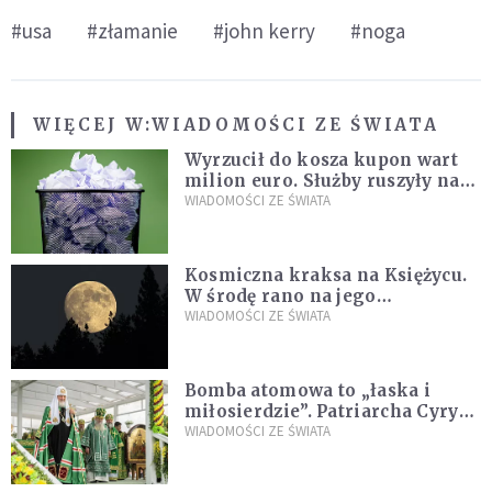
#usa
#złamanie
#john kerry
#noga
WIĘCEJ W:
WIADOMOŚCI ZE ŚWIATA
Wyrzucił do kosza kupon wart
milion euro. Służby ruszyły na
poszukiwania
WIADOMOŚCI ZE ŚWIATA
Kosmiczna kraksa na Księżycu.
W środę rano na jego
powierzchni dojdzie do
WIADOMOŚCI ZE ŚWIATA
niezwykłego zdarzenia
Bomba atomowa to „łaska i
miłosierdzie”. Patriarcha Cyryl
wychwala Putina
WIADOMOŚCI ZE ŚWIATA