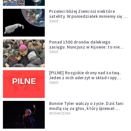
Przeleci bliżej Ziemi niż niektóre
satelity. W poniedziałek miniemy się z
asteroidą, która poprzedzi znacznie
ŚWIAT
większego "gościa"
Ponad 1500 dronów dalekiego
zasięgu. Nuncjusz w Kijowie: to nie
wygląda na wolę zakończenia wojny
ŚWIAT
[PILNE] Rosyjskie drony nad Łotwą.
Jeden z nich uderzył w skład ropy
naftowej
ŚWIAT
Bonnie Tyler walczy o życie. Dziś fani
modlą się za głos, który śpiewał:
"Lord, help me"
WYDARZENIA