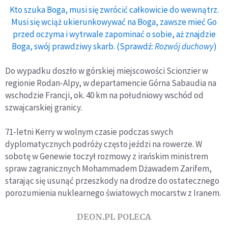
Kto szuka Boga, musi się zwrócić całkowicie do wewnątrz.
Musi się wciąż ukierunkowywać na Boga, zawsze mieć Go
przed oczyma i wytrwale zapominać o sobie, aż znajdzie
Boga, swój prawdziwy skarb. (Sprawdź:
Rozwój duchowy
)
Do wypadku doszło w górskiej miejscowości Scionzier w
regionie Rodan-Alpy, w departamencie Górna Sabaudia na
wschodzie Francji, ok. 40 km na południowy wschód od
szwajcarskiej granicy.
71-letni Kerry w wolnym czasie podczas swych
dyplomatycznych podróży często jeździ na rowerze. W
sobotę w Genewie toczył rozmowy z irańskim ministrem
spraw zagranicznych Mohammadem Dżawadem Zarifem,
starając się usunąć przeszkody na drodze do ostatecznego
porozumienia nuklearnego światowych mocarstw z Iranem.
DEON.PL POLECA