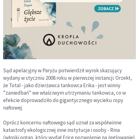
Sąd apelacyjny w Paryżu potwierdził wyrok skazujący
wydany w styczniu 2008 roku w pierwszej instancji. Orzekł,
że Total - jako dzierżawca tankowca Erika - jest winny
"zaniedbań" we właściwym utrzymaniu tankowca, co w
efekcie doprowadziło do gigantycznego wycieku ropy
naftowej.
Oprócz koncernu naftowego sąd uznał za współwinne
katastrofy ekologicznej inne instytucje i osoby - Rina
(włoski organ, który wydał Erice pozwolenie na żeglowanie)