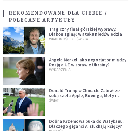
REKOMENDOWANE DLA CIEBIE /
POLECANE ARTYKUŁY
Tragiczny finał górskiej wyprawy.
Diakon zginął w ataku niedźwiedzia
WIADOMOŚCI ZE ŚWIATA
Angela Merkel jako negocjator między
Rosją a UE w sprawie Ukrainy?
WYDARZENIA
Donald Trump w Chinach. Zabrał ze
sobą szefa Apple, Boeinga, Mety i
Muska
ŚWIAT
Dolina Krzemowa puka do Watykanu.
Dlaczego giganci AI słuchają księży?