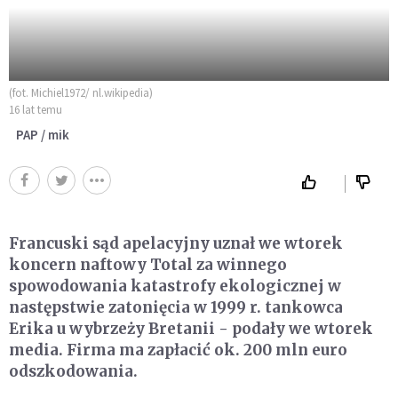
(fot. Michiel1972/ nl.wikipedia)
16 lat temu
PAP / mik
Francuski sąd apelacyjny uznał we wtorek
koncern naftowy Total za winnego
spowodowania katastrofy ekologicznej w
następstwie zatonięcia w 1999 r. tankowca
Erika u wybrzeży Bretanii - podały we wtorek
media. Firma ma zapłacić ok. 200 mln euro
odszkodowania.