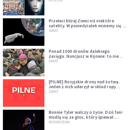
KOŚCIÓŁ
Przeleci bliżej Ziemi niż niektóre
satelity. W poniedziałek miniemy się z
asteroidą, która poprzedzi znacznie
ŚWIAT
większego "gościa"
Ponad 1500 dronów dalekiego
zasięgu. Nuncjusz w Kijowie: to nie
wygląda na wolę zakończenia wojny
ŚWIAT
[PILNE] Rosyjskie drony nad Łotwą.
Jeden z nich uderzył w skład ropy
naftowej
ŚWIAT
Bonnie Tyler walczy o życie. Dziś fani
modlą się za głos, który śpiewał:
"Lord, help me"
WYDARZENIA