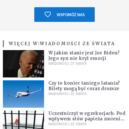
WSPOMÓŻ NAS
WIĘCEJ W:
WIADOMOŚCI ZE ŚWIATA
W jakim stanie jest Joe Biden?
Jego syn nie krył emocji
WIADOMOŚCI ZE ŚWIATA
Czy to koniec taniego latania?
Bilety mogą być coraz droższe
WIADOMOŚCI ZE ŚWIATA
Uczestniczył w egzekucjach. Pod
wpływem słów papieża zmienił
zdanie
WIADOMOŚCI ZE ŚWIATA