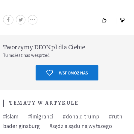
Tworzymy DEON.pl dla Ciebie
Tu możesz nas wesprzeć.
WSPOMÓŻ NAS
TEMATY W ARTYKULE
#islam
#imigranci
#donald trump
#ruth
bader ginsburg
#sędzia sądu najwyższego