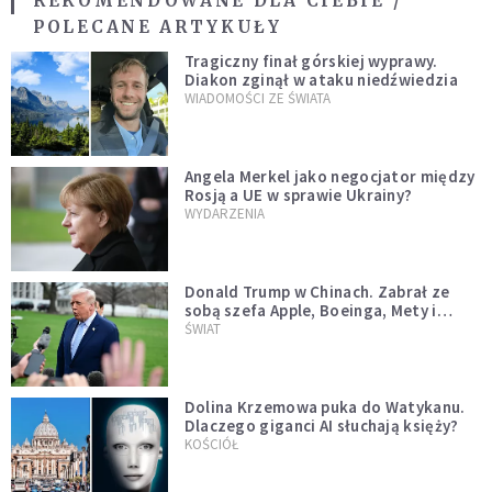
REKOMENDOWANE DLA CIEBIE /
POLECANE ARTYKUŁY
Tragiczny finał górskiej wyprawy.
Diakon zginął w ataku niedźwiedzia
WIADOMOŚCI ZE ŚWIATA
Angela Merkel jako negocjator między
Rosją a UE w sprawie Ukrainy?
WYDARZENIA
Donald Trump w Chinach. Zabrał ze
sobą szefa Apple, Boeinga, Mety i
Muska
ŚWIAT
Dolina Krzemowa puka do Watykanu.
Dlaczego giganci AI słuchają księży?
KOŚCIÓŁ