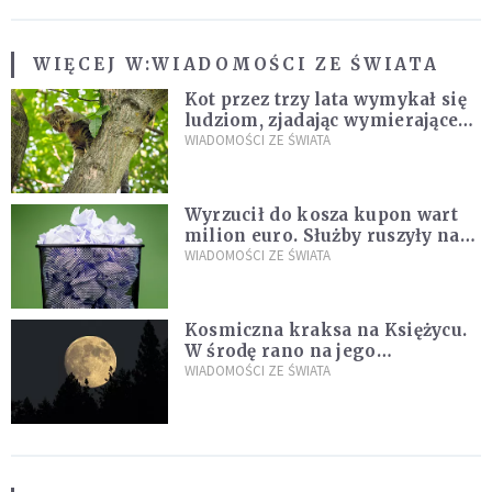
WIĘCEJ W:
WIADOMOŚCI ZE ŚWIATA
Kot przez trzy lata wymykał się
ludziom, zjadając wymierające
kaczki. W końcu popełnił
WIADOMOŚCI ZE ŚWIATA
fatalny błąd
Wyrzucił do kosza kupon wart
milion euro. Służby ruszyły na
poszukiwania
WIADOMOŚCI ZE ŚWIATA
Kosmiczna kraksa na Księżycu.
W środę rano na jego
powierzchni dojdzie do
WIADOMOŚCI ZE ŚWIATA
niezwykłego zdarzenia