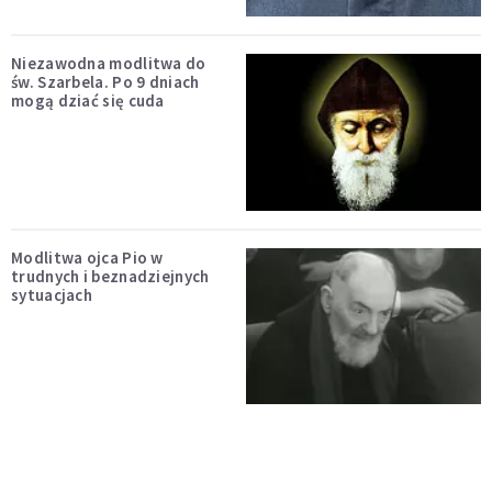
Niezawodna modlitwa do
św. Szarbela. Po 9 dniach
mogą dziać się cuda
Modlitwa ojca Pio w
trudnych i beznadziejnych
sytuacjach