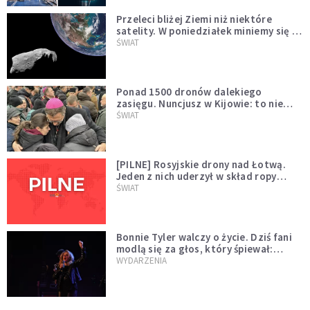
Przeleci bliżej Ziemi niż niektóre
satelity. W poniedziałek miniemy się z
asteroidą, która poprzedzi znacznie
ŚWIAT
większego "gościa"
Ponad 1500 dronów dalekiego
zasięgu. Nuncjusz w Kijowie: to nie
wygląda na wolę zakończenia wojny
ŚWIAT
[PILNE] Rosyjskie drony nad Łotwą.
Jeden z nich uderzył w skład ropy
naftowej
ŚWIAT
Bonnie Tyler walczy o życie. Dziś fani
modlą się za głos, który śpiewał:
"Lord, help me"
WYDARZENIA