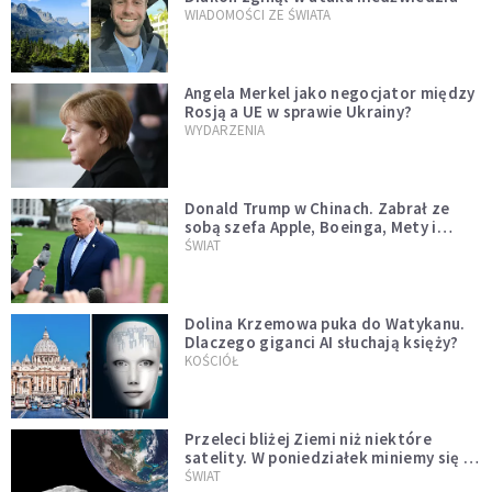
WIADOMOŚCI ZE ŚWIATA
Angela Merkel jako negocjator między
Rosją a UE w sprawie Ukrainy?
WYDARZENIA
Donald Trump w Chinach. Zabrał ze
sobą szefa Apple, Boeinga, Mety i
Muska
ŚWIAT
Dolina Krzemowa puka do Watykanu.
Dlaczego giganci AI słuchają księży?
KOŚCIÓŁ
Przeleci bliżej Ziemi niż niektóre
satelity. W poniedziałek miniemy się z
asteroidą, która poprzedzi znacznie
ŚWIAT