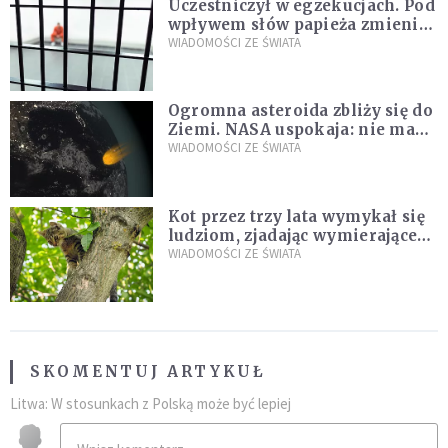
Uczestniczył w egzekucjach. Pod
wpływem słów papieża zmienił
zdanie
WIADOMOŚCI ZE ŚWIATA
Ogromna asteroida zbliży się do
Ziemi. NASA uspokaja: nie ma
zagrożenia
WIADOMOŚCI ZE ŚWIATA
Kot przez trzy lata wymykał się
ludziom, zjadając wymierające
kaczki. W końcu popełnił
WIADOMOŚCI ZE ŚWIATA
fatalny błąd
SKOMENTUJ ARTYKUŁ
Litwa: W stosunkach z Polską może być lepiej