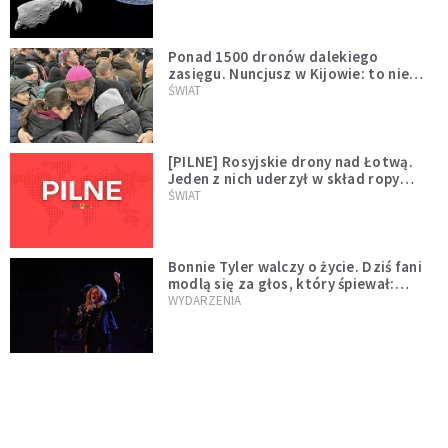
większego "gościa"
Ponad 1500 dronów dalekiego
zasięgu. Nuncjusz w Kijowie: to nie
wygląda na wolę zakończenia wojny
ŚWIAT
[PILNE] Rosyjskie drony nad Łotwą.
Jeden z nich uderzył w skład ropy
naftowej
ŚWIAT
Bonnie Tyler walczy o życie. Dziś fani
modlą się za głos, który śpiewał:
"Lord, help me"
WYDARZENIA