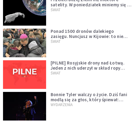
satelity. W poniedziałek miniemy się z
asteroidą, która poprzedzi znacznie
ŚWIAT
większego "gościa"
Ponad 1500 dronów dalekiego
zasięgu. Nuncjusz w Kijowie: to nie
wygląda na wolę zakończenia wojny
ŚWIAT
[PILNE] Rosyjskie drony nad Łotwą.
Jeden z nich uderzył w skład ropy
naftowej
ŚWIAT
Bonnie Tyler walczy o życie. Dziś fani
modlą się za głos, który śpiewał:
"Lord, help me"
WYDARZENIA