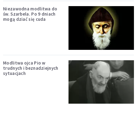
Niezawodna modlitwa do
św. Szarbela. Po 9 dniach
mogą dziać się cuda
Modlitwa ojca Pio w
trudnych i beznadziejnych
sytuacjach