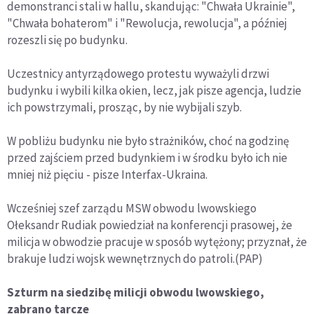
demonstranci stali w hallu, skandując: "Chwała Ukrainie",
"Chwała bohaterom" i "Rewolucja, rewolucja", a później
rozeszli się po budynku.
Uczestnicy antyrządowego protestu wyważyli drzwi
budynku i wybili kilka okien, lecz, jak pisze agencja, ludzie
ich powstrzymali, prosząc, by nie wybijali szyb.
W pobliżu budynku nie było strażników, choć na godzinę
przed zajściem przed budynkiem i w środku było ich nie
mniej niż pięciu - pisze Interfax-Ukraina.
Wcześniej szef zarządu MSW obwodu lwowskiego
Ołeksandr Rudiak powiedział na konferencji prasowej, że
milicja w obwodzie pracuje w sposób wytężony; przyznał, że
brakuje ludzi wojsk wewnętrznych do patroli.(PAP)
Szturm na siedzibę milicji obwodu lwowskiego,
zabrano tarcze