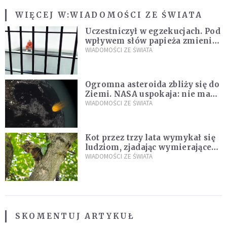
WIĘCEJ W:
WIADOMOŚCI ZE ŚWIATA
Uczestniczył w egzekucjach. Pod
wpływem słów papieża zmienił
zdanie
WIADOMOŚCI ZE ŚWIATA
Ogromna asteroida zbliży się do
Ziemi. NASA uspokaja: nie ma
zagrożenia
WIADOMOŚCI ZE ŚWIATA
Kot przez trzy lata wymykał się
ludziom, zjadając wymierające
kaczki. W końcu popełnił
WIADOMOŚCI ZE ŚWIATA
fatalny błąd
SKOMENTUJ ARTYKUŁ