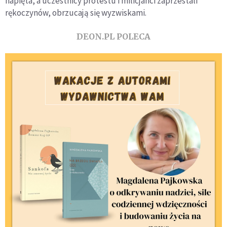
napięta, a uczestnicy protestu i milicjanci zaprzestali
rękoczynów, obrzucają się wyzwiskami.
DEON.PL POLECA