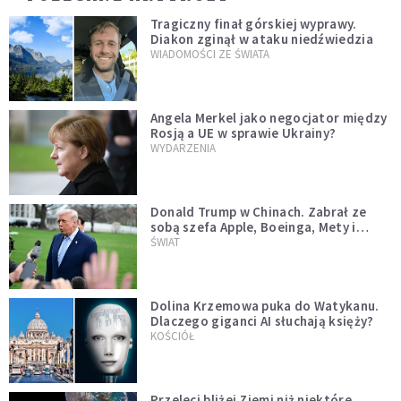
Tragiczny finał górskiej wyprawy.
Diakon zginął w ataku niedźwiedzia
WIADOMOŚCI ZE ŚWIATA
Angela Merkel jako negocjator między
Rosją a UE w sprawie Ukrainy?
WYDARZENIA
Donald Trump w Chinach. Zabrał ze
sobą szefa Apple, Boeinga, Mety i
Muska
ŚWIAT
Dolina Krzemowa puka do Watykanu.
Dlaczego giganci AI słuchają księży?
KOŚCIÓŁ
Przeleci bliżej Ziemi niż niektóre