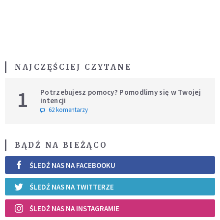
NAJCZĘŚCIEJ CZYTANE
1
Potrzebujesz pomocy? Pomodlimy się w Twojej
intencji
62 komentarzy
BĄDŹ NA BIEŻĄCO
ŚLEDŹ NAS NA FACEBOOKU
ŚLEDŹ NAS NA TWITTERZE
ŚLEDŹ NAS NA INSTAGRAMIE