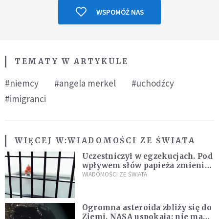
WSPOMÓŻ NAS
TEMATY W ARTYKULE
#niemcy
#angela merkel
#uchodźcy
#imigranci
WIĘCEJ W:
WIADOMOŚCI ZE ŚWIATA
Uczestniczył w egzekucjach. Pod
wpływem słów papieża zmienił
zdanie
WIADOMOŚCI ZE ŚWIATA
Ogromna asteroida zbliży się do
Ziemi. NASA uspokaja: nie ma