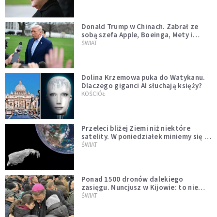
Donald Trump w Chinach. Zabrał ze
sobą szefa Apple, Boeinga, Mety i
Muska
ŚWIAT
Dolina Krzemowa puka do Watykanu.
Dlaczego giganci AI słuchają księży?
KOŚCIÓŁ
Przeleci bliżej Ziemi niż niektóre
satelity. W poniedziałek miniemy się z
asteroidą, która poprzedzi znacznie
ŚWIAT
większego "gościa"
Ponad 1500 dronów dalekiego
zasięgu. Nuncjusz w Kijowie: to nie
wygląda na wolę zakończenia wojny
ŚWIAT