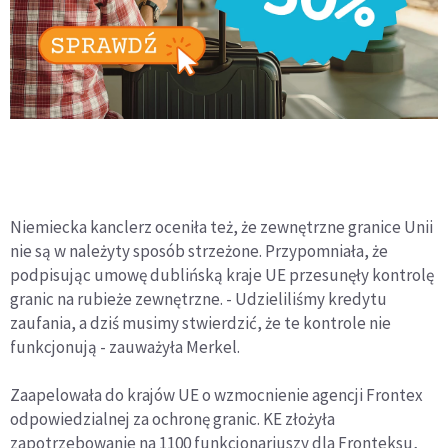
Niemiecka kanclerz oceniła też, że zewnętrzne granice Unii
nie są w należyty sposób strzeżone. Przypomniała, że
podpisując umowę dublińską kraje UE przesunęły kontrolę
granic na rubieże zewnętrzne. - Udzieliliśmy kredytu
zaufania, a dziś musimy stwierdzić, że te kontrole nie
funkcjonują - zauważyła Merkel.
Zaapelowała do krajów UE o wzmocnienie agencji Frontex
odpowiedzialnej za ochronę granic. KE złożyła
zapotrzebowanie na 1100 funkcjonariuszy dla Fronteksu,