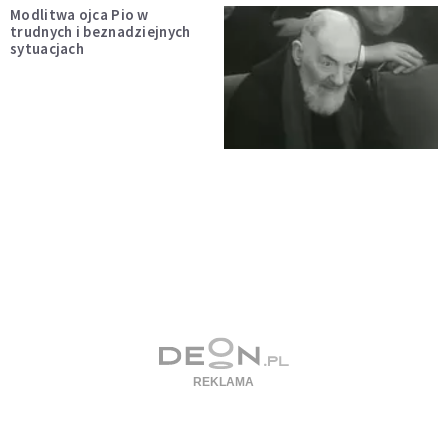
Modlitwa ojca Pio w
trudnych i beznadziejnych
sytuacjach