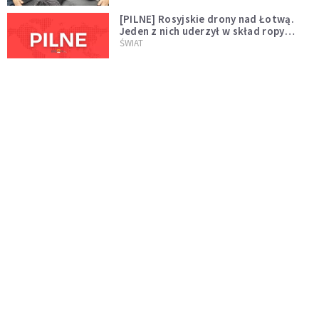
[PILNE] Rosyjskie drony nad Łotwą.
Jeden z nich uderzył w skład ropy
naftowej
ŚWIAT
Bonnie Tyler walczy o życie. Dziś fani
modlą się za głos, który śpiewał:
"Lord, help me"
WYDARZENIA