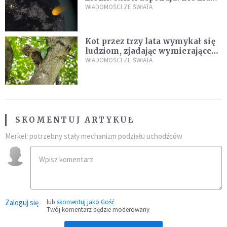
zagrożenia
WIADOMOŚCI ZE ŚWIATA
Kot przez trzy lata wymykał się
ludziom, zjadając wymierające
kaczki. W końcu popełnił
WIADOMOŚCI ZE ŚWIATA
fatalny błąd
SKOMENTUJ ARTYKUŁ
Merkel: potrzebny stały mechanizm podziału uchodźców
Zaloguj się
lub
skomentuj jako Gość
Twój komentarz będzie moderowany