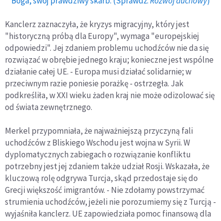
Boga, swój prawdziwy skarb. (Sprawdź:
Rozwój duchowy
)
Kanclerz zaznaczyła, że kryzys migracyjny, który jest
"historyczną próbą dla Europy", wymaga "europejskiej
odpowiedzi". Jej zdaniem problemu uchodźców nie da się
rozwiązać w obrębie jednego kraju; konieczne jest wspólne
działanie całej UE. - Europa musi działać solidarnie; w
przeciwnym razie poniesie porażkę - ostrzegła. Jak
podkreśliła, w XXI wieku żaden kraj nie może odizolować się
od świata zewnętrznego.
Merkel przypomniała, że najważniejszą przyczyną fali
uchodźców z Bliskiego Wschodu jest wojna w Syrii. W
dyplomatycznych zabiegach o rozwiązanie konfliktu
potrzebny jest jej zdaniem także udział Rosji. Wskazała, że
kluczową rolę odgrywa Turcja, skąd przedostaje się do
Grecji większość imigrantów. - Nie zdołamy powstrzymać
strumienia uchodźców, jeżeli nie porozumiemy się z Turcją -
wyjaśniła kanclerz. UE zapowiedziała pomoc finansową dla