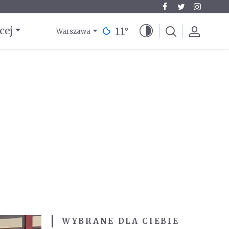
11
°
cej
Warszawa
WYBRANE DLA CIEBIE