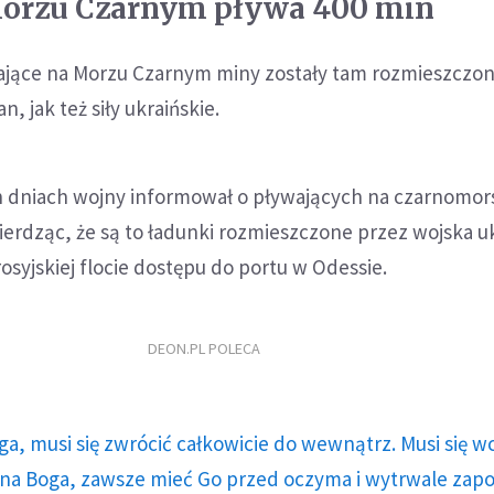
Morzu Czarnym pływa 400 min
ające na Morzu Czarnym miny zostały tam rozmieszczo
, jak też siły ukraińskie.
 dniach wojny informował o pływających na czarnomor
erdząc, że są to ładunki rozmieszczone przez wojska uk
osyjskiej flocie dostępu do portu w Odessie.
DEON.PL POLECA
ga, musi się zwrócić całkowicie do wewnątrz. Musi się w
a Boga, zawsze mieć Go przed oczyma i wytrwale zap