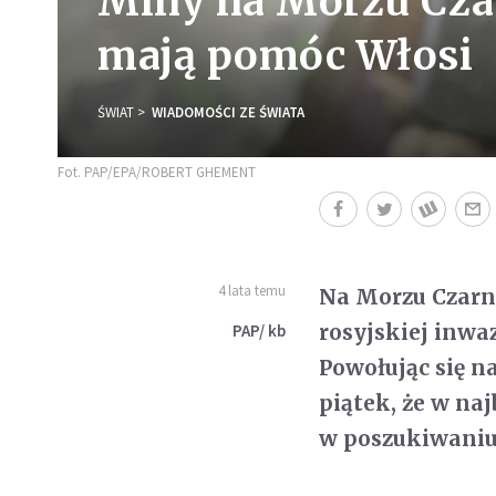
Miny na Morzu Cza
mają pomóc Włosi
ŚWIAT
WIADOMOŚCI ZE ŚWIATA
Fot. PAP/EPA/ROBERT GHEMENT
4 lata temu
Na Morzu Czarn
rosyjskiej inwa
PAP/ kb
Powołując się n
piątek, że w na
w poszukiwaniu 