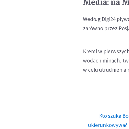
Media: na 
Według Digi24 pływ
zarówno przez Rosjan
Kreml w pierwszych
wodach minach, twi
w celu utrudnienia r
Kto szuka Bo
ukierunkowywać n