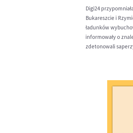
Digi24 przypomniał
Bukareszcie i Rzymi
ładunków wybuchowy
informowały o znal
zdetonowali saperz