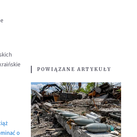
ne
skich
raińskie
POWIĄZANE ARTYKUŁY
ciąż
ominać o