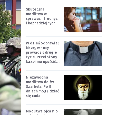
Skuteczna
modlitwa w
sprawach trudnych
i beznadziejnych
W dzień odprawiał
Mszę, w nocy
prowadził drugie
życie. Przełożony
kazał mu opuścić
zakon
Niezawodna
modlitwa do św.
Szarbela. Po 9
dniach mogą dziać
się cuda
Modlitwa ojca Pio