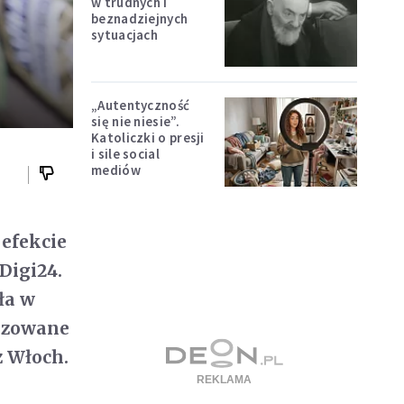
w trudnych i
beznadziejnych
sytuacjach
„Autentyczność
się nie niesie”.
Katoliczki o presji
i sile social
mediów
efekcie
Digi24.
ła w
lizowane
z Włoch.