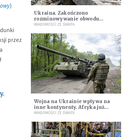
howy
)
Ukraina. Zakończono
rozminowywanie obwodu
kijowskiego
WIADOMOŚCI ZE ŚWIATA
adunki
sji przez
a
ł
y.
Wojna na Ukrainie wpływa na
inne kontynenty. Afryka już
odczuwa jej skutki
WIADOMOŚCI ZE ŚWIATA