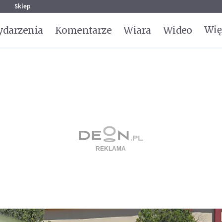
g
Sklep
Wię
darzenia
Komentarze
Wiara
Wideo