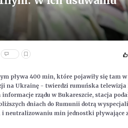
rnym. W ich usuwaniu
ym pływa 400 min, które pojawiły się tam w 
zji na Ukrainę - twierdzi rumuńska telewizja 
a informacje rządu w Bukareszcie, stacja poda
jbliższych dniach do Rumunii dotrą wyspecja
i neutralizowaniu min jednostki pływające 