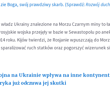
dzie Boga, swój prawdziwy skarb. (Sprawdź:
Rozwój duc
ładz Ukrainy znalezione na Morzu Czarnym miny to ł
syjskie wojska przejęły w bazie w Sewastopolu po anek
4 roku. Kijów twierdzi, że Rosjanie wpuszczają do Morz
sparaliżować ruch statków oraz pogorszyć wizerunek si
jna na Ukrainie wpływa na inne kontynent
ryka już odczuwa jej skutki