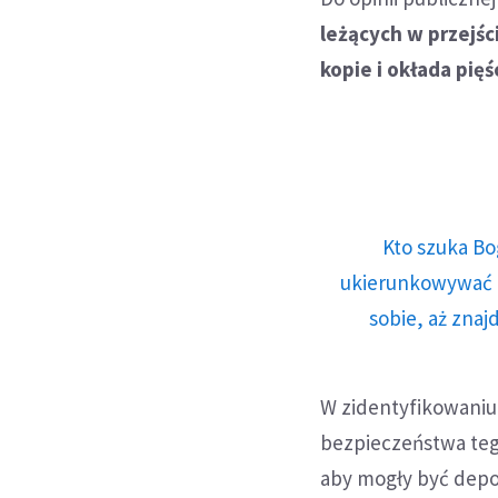
leżących w przejśc
kopie i okłada pię
Kto szuka Bo
ukierunkowywać n
sobie, aż znaj
W zidentyfikowaniu
bezpieczeństwa tego
aby mogły być dep