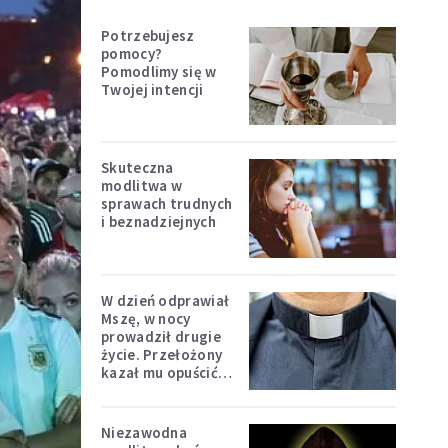
Potrzebujesz
pomocy?
Pomodlimy się w
Twojej intencji
Skuteczna
modlitwa w
sprawach trudnych
i beznadziejnych
W dzień odprawiał
Mszę, w nocy
prowadził drugie
życie. Przełożony
kazał mu opuścić
zakon
Niezawodna