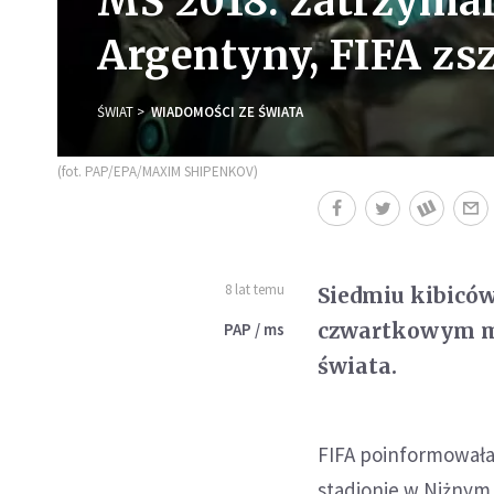
MŚ 2018: zatrzyma
Argentyny, FIFA z
ŚWIAT
WIADOMOŚCI ZE ŚWIATA
(fot. PAP/EPA/MAXIM SHIPENKOV)
8 lat temu
Siedmiu kibiców
czwartkowym me
PAP / ms
świata.
FIFA poinformował
stadionie w Niżnym