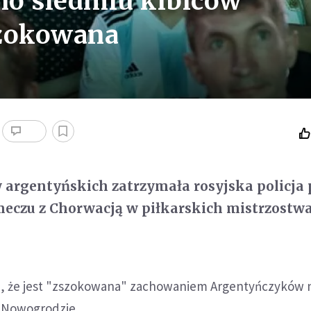
no siedmiu kibiców
szokowana
 argentyńskich zatrzymała rosyjska policja 
czu z Chorwacją w piłkarskich mistrzostw
a, że jest "zszokowana" zachowaniem Argentyńczyków 
 Nowogrodzie.