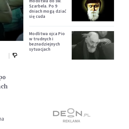
modlitwa do św.
Szarbela. Po 9
dniach mogą dziać
się cuda
Modlitwa ojca Pio
w trudnych i
beznadziejnych
sytuacjach
po
ach
na