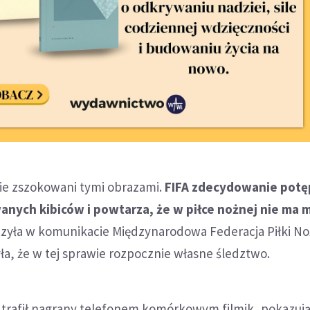
ie zszokowani tymi obrazami.
FIFA zdecydowanie potę
nych kibiców i powtarza, że w piłce nożnej nie ma m
czyła w komunikacie Międzynarodowa Federacja Piłki No
yła, że w tej sprawie rozpocznie własne śledztwo.
j trafił nagrany telefonem komórkowym filmik, pokazuj