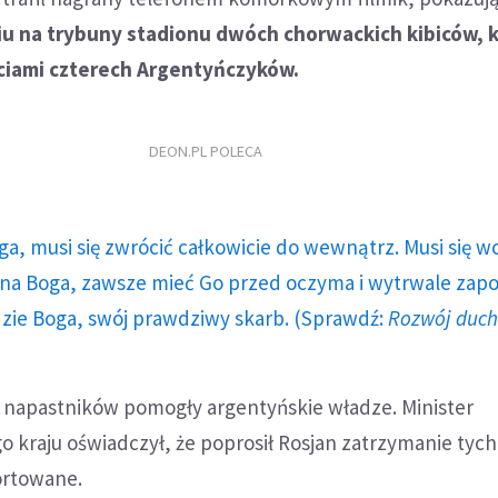
iu na trybuny stadionu dwóch chorwackich kibiców, 
ściami czterech Argentyńczyków.
DEON.PL POLECA
ga, musi się zwrócić całkowicie do wewnątrz. Musi się w
a Boga, zawsze mieć Go przed oczyma i wytrwale zap
dzie Boga, swój prawdziwy skarb. (Sprawdź:
Rozwój duc
 napastników pomogły argentyńskie władze. Minister
 kraju oświadczył, że poprosił Rosjan zatrzymanie tych
ortowane.