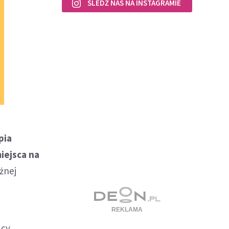
ŚLEDŹ NAS NA INSTAGRAMIE
pia
iejsca na
żnej
ący