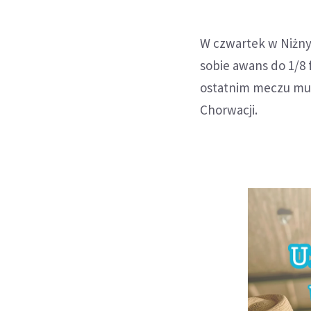
W czwartek w Niżny
sobie awans do 1/8 f
ostatnim meczu musz
Chorwacji.