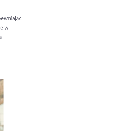
pewniając
le w
a