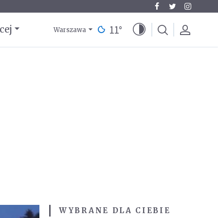
11
°
cej
Warszawa
WYBRANE DLA CIEBIE