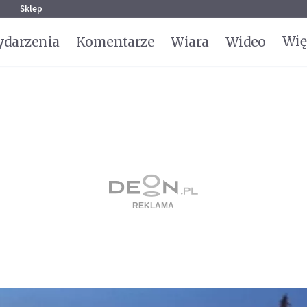
g
Sklep
Wię
darzenia
Komentarze
Wiara
Wideo