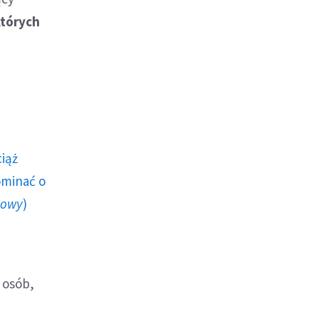
których
ciąż
ominać o
howy
)
 osób,