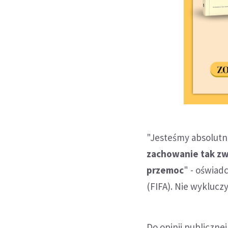
"Jesteśmy absolutn
zachowanie tak zwa
przemoc
" - oświad
(FIFA). Nie wyklucz
Do opinii publiczne