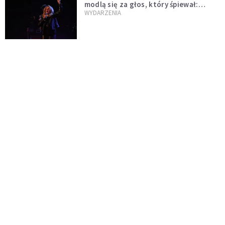
modlą się za głos, który śpiewał:
"Lord, help me"
WYDARZENIA