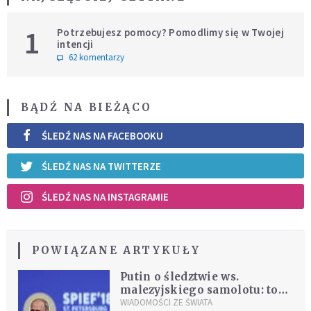
1
Potrzebujesz pomocy? Pomodlimy się w Twojej
intencji
62 komentarzy
BĄDŹ NA BIEŻĄCO
ŚLEDŹ NAS NA FACEBOOKU
ŚLEDŹ NAS NA TWITTERZE
ŚLEDŹ NAS NA INSTAGRAMIE
POWIĄZANE ARTYKUŁY
Putin o śledztwie ws.
malezyjskiego samolotu: to
nie był rosyjski pocisk
WIADOMOŚCI ZE ŚWIATA