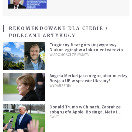
REKOMENDOWANE DLA CIEBIE /
POLECANE ARTYKUŁY
Tragiczny finał górskiej wyprawy.
Diakon zginął w ataku niedźwiedzia
WIADOMOŚCI ZE ŚWIATA
Angela Merkel jako negocjator między
Rosją a UE w sprawie Ukrainy?
WYDARZENIA
Donald Trump w Chinach. Zabrał ze
sobą szefa Apple, Boeinga, Mety i
Muska
ŚWIAT