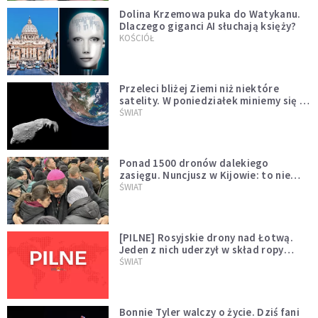
Dolina Krzemowa puka do Watykanu.
Dlaczego giganci AI słuchają księży?
KOŚCIÓŁ
Przeleci bliżej Ziemi niż niektóre
satelity. W poniedziałek miniemy się z
asteroidą, która poprzedzi znacznie
ŚWIAT
większego "gościa"
Ponad 1500 dronów dalekiego
zasięgu. Nuncjusz w Kijowie: to nie
wygląda na wolę zakończenia wojny
ŚWIAT
[PILNE] Rosyjskie drony nad Łotwą.
Jeden z nich uderzył w skład ropy
naftowej
ŚWIAT
Bonnie Tyler walczy o życie. Dziś fani