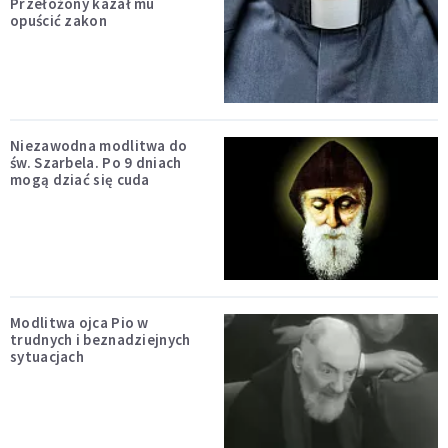
Przełożony kazał mu
opuścić zakon
Niezawodna modlitwa do
św. Szarbela. Po 9 dniach
mogą dziać się cuda
Modlitwa ojca Pio w
trudnych i beznadziejnych
sytuacjach