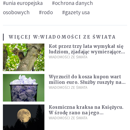
#unia europejska
#ochrona danych
osobowych
#rodo
#gazety usa
WIĘCEJ W:
WIADOMOŚCI ZE ŚWIATA
Kot przez trzy lata wymykał się
ludziom, zjadając wymierające
kaczki. W końcu popełnił
WIADOMOŚCI ZE ŚWIATA
fatalny błąd
Wyrzucił do kosza kupon wart
milion euro. Służby ruszyły na
poszukiwania
WIADOMOŚCI ZE ŚWIATA
Kosmiczna kraksa na Księżycu.
W środę rano na jego
powierzchni dojdzie do
WIADOMOŚCI ZE ŚWIATA
niezwykłego zdarzenia