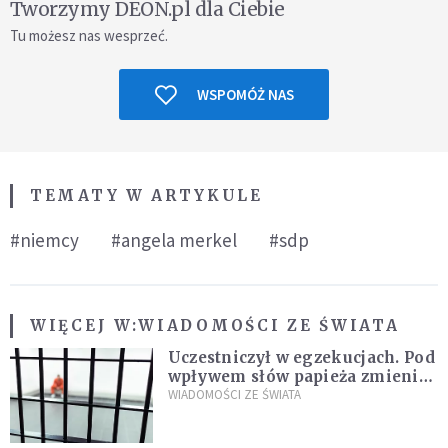
Tworzymy DEON.pl dla Ciebie
Tu możesz nas wesprzeć.
WSPOMÓŻ NAS
TEMATY W ARTYKULE
#niemcy
#angela merkel
#sdp
WIĘCEJ W:
WIADOMOŚCI ZE ŚWIATA
Uczestniczył w egzekucjach. Pod
wpływem słów papieża zmienił
zdanie
WIADOMOŚCI ZE ŚWIATA