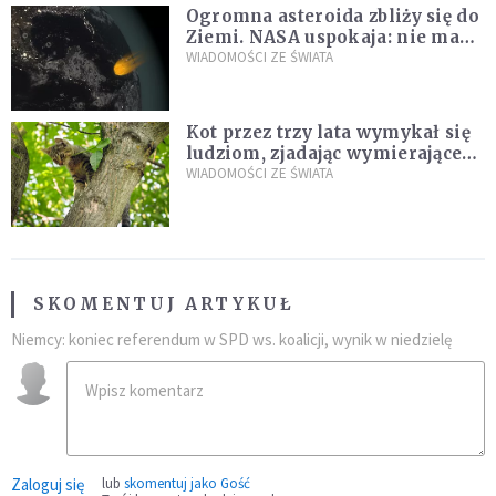
Ogromna asteroida zbliży się do
Ziemi. NASA uspokaja: nie ma
zagrożenia
WIADOMOŚCI ZE ŚWIATA
Kot przez trzy lata wymykał się
ludziom, zjadając wymierające
kaczki. W końcu popełnił
WIADOMOŚCI ZE ŚWIATA
fatalny błąd
SKOMENTUJ ARTYKUŁ
Niemcy: koniec referendum w SPD ws. koalicji, wynik w niedzielę
Zaloguj się
lub
skomentuj jako Gość