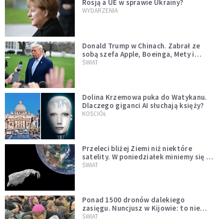
Rosją a UE w sprawie Ukrainy?
WYDARZENIA
Donald Trump w Chinach. Zabrał ze
sobą szefa Apple, Boeinga, Mety i
Muska
ŚWIAT
Dolina Krzemowa puka do Watykanu.
Dlaczego giganci AI słuchają księży?
KOŚCIÓŁ
Przeleci bliżej Ziemi niż niektóre
satelity. W poniedziałek miniemy się z
asteroidą, która poprzedzi znacznie
ŚWIAT
większego "gościa"
Ponad 1500 dronów dalekiego
zasięgu. Nuncjusz w Kijowie: to nie
wygląda na wolę zakończenia wojny
ŚWIAT