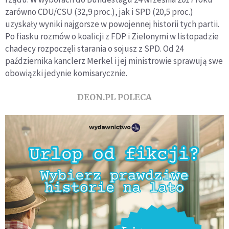
zarówno CDU/CSU (32,9 proc.), jak i SPD (20,5 proc.)
uzyskały wyniki najgorsze w powojennej historii tych partii.
Po fiasku rozmów o koalicji z FDP i Zielonymi w listopadzie
chadecy rozpoczęli starania o sojusz z SPD. Od 24
października kanclerz Merkel i jej ministrowie sprawują swe
obowiązki jedynie komisarycznie.
DEON.PL POLECA