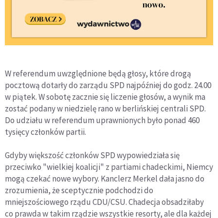
W referendum uwzględnione będą głosy, które drogą
pocztową dotarły do zarządu SPD najpóźniej do godz. 24.00
w piątek. W sobotę zacznie się liczenie głosów, a wynik ma
zostać podany w niedzielę rano w berlińskiej centrali SPD.
Do udziału w referendum uprawnionych było ponad 460
tysięcy członków partii.
Gdyby większość członków SPD wypowiedziała się
przeciwko "wielkiej koalicji" z partiami chadeckimi, Niemcy
mogą czekać nowe wybory. Kanclerz Merkel dała jasno do
zrozumienia, że sceptycznie podchodzi do
mniejszościowego rządu CDU/CSU. Chadecja obsadziłaby
co prawda w takim rządzie wszystkie resorty, ale dla każdej