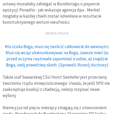
ustawy musiałaby zabiegać w Bundestagu o poparcie
opozycji. Ponadto - jak wskazuje agencja dpa - Merkel
mogłaby w każdej chwili zostać odwołana w rezultacie
konstruktywnego wotum nieufności.
DEON.PL POLECA
Kto szuka Boga, musi się zwrócić całkowicie do wewnątrz.
Musi się wciąż ukierunkowywać na Boga, zawsze mieć Go
przed oczyma i wytrwale zapominać o sobie, aż znajdzie
Boga, swój prawdziwy skarb. (Sprawdź:
Rozwój duchowy
)
Także szef bawarskiej CSU Horst Seehofer jest przeciwny
tworzeniu rządu mniejszościowego. Uważa, że jeśli SPD nie
zaakceptuje koalicji z chadecją, należy rozpisać nowe
wybory.
Niemcy już od pięciu miesięcy zmagają się z utworzeniem
rządu. W wyborach do Bundestagu 24 września 2017 roku