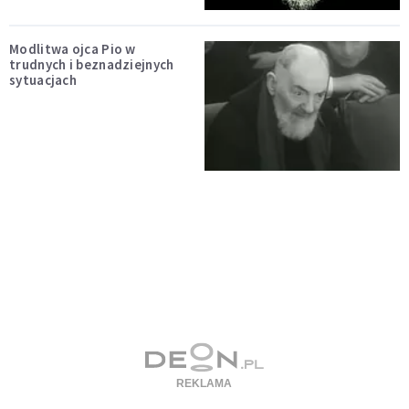
Modlitwa ojca Pio w
trudnych i beznadziejnych
sytuacjach