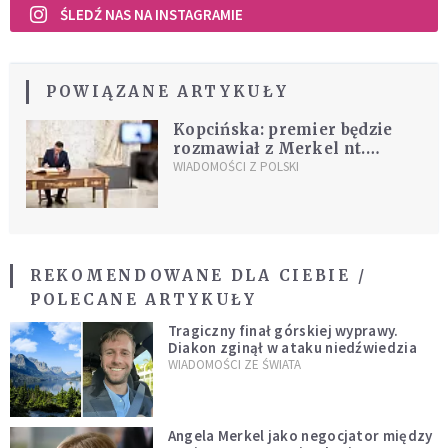
ŚLEDŹ NAS NA INSTAGRAMIE
POWIĄZANE ARTYKUŁY
Kopcińska: premier będzie
rozmawiał z Merkel nt.
reparacji, jeśli temat będzie
WIADOMOŚCI Z POLSKI
wywołany
REKOMENDOWANE DLA CIEBIE /
POLECANE ARTYKUŁY
Tragiczny finał górskiej wyprawy.
Diakon zginął w ataku niedźwiedzia
WIADOMOŚCI ZE ŚWIATA
Angela Merkel jako negocjator między