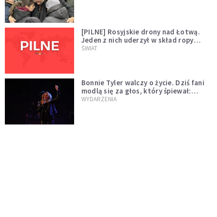
[PILNE] Rosyjskie drony nad Łotwą.
Jeden z nich uderzył w skład ropy
naftowej
ŚWIAT
Bonnie Tyler walczy o życie. Dziś fani
modlą się za głos, który śpiewał:
"Lord, help me"
WYDARZENIA