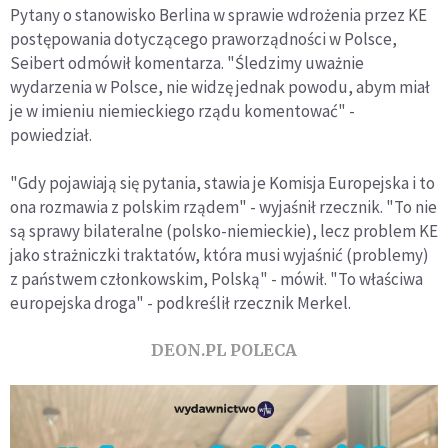
Pytany o stanowisko Berlina w sprawie wdrożenia przez KE
postępowania dotyczącego praworządności w Polsce,
Seibert odmówił komentarza. "Śledzimy uważnie
wydarzenia w Polsce, nie widzę jednak powodu, abym miał
je w imieniu niemieckiego rządu komentować" -
powiedział.
"Gdy pojawiają się pytania, stawia je Komisja Europejska i to
ona rozmawia z polskim rządem" - wyjaśnił rzecznik. "To nie
są sprawy bilateralne (polsko-niemieckie), lecz problem KE
jako strażniczki traktatów, która musi wyjaśnić (problemy)
z państwem członkowskim, Polską" - mówił. "To właściwa
europejska droga" - podkreślił rzecznik Merkel.
DEON.PL POLECA