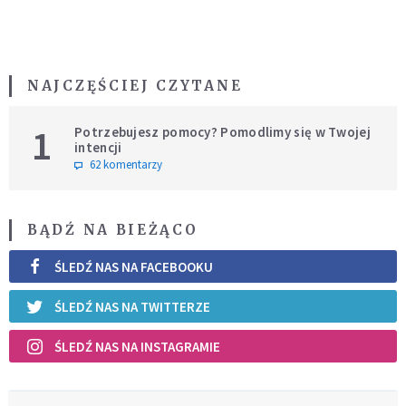
NAJCZĘŚCIEJ CZYTANE
1
Potrzebujesz pomocy? Pomodlimy się w Twojej
intencji
62 komentarzy
BĄDŹ NA BIEŻĄCO
ŚLEDŹ NAS NA FACEBOOKU
ŚLEDŹ NAS NA TWITTERZE
ŚLEDŹ NAS NA INSTAGRAMIE