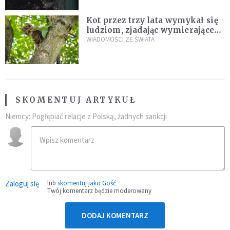
Kot przez trzy lata wymykał się
ludziom, zjadając wymierające
kaczki. W końcu popełnił
WIADOMOŚCI ZE ŚWIATA
fatalny błąd
SKOMENTUJ ARTYKUŁ
Niemcy: Pogłębiać relacje z Polską, żadnych sankcji
Zaloguj się
lub
skomentuj jako Gość
Twój komentarz będzie moderowany
DODAJ KOMENTARZ