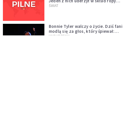
Jeden z nich uderzył w skład ropy
naftowej
ŚWIAT
Bonnie Tyler walczy o życie. Dziś fani
modlą się za głos, który śpiewał:
"Lord, help me"
WYDARZENIA