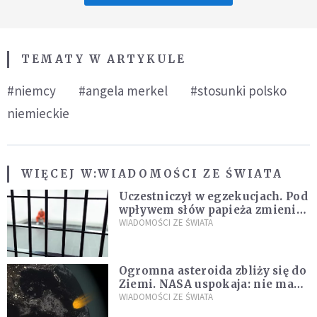
TEMATY W ARTYKULE
#niemcy
#angela merkel
#stosunki polsko
niemieckie
WIĘCEJ W:
WIADOMOŚCI ZE ŚWIATA
Uczestniczył w egzekucjach. Pod
wpływem słów papieża zmienił
zdanie
WIADOMOŚCI ZE ŚWIATA
Ogromna asteroida zbliży się do
Ziemi. NASA uspokaja: nie ma
zagrożenia
WIADOMOŚCI ZE ŚWIATA