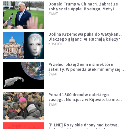
Donald Trump w Chinach. Zabrał ze
sobą szefa Apple, Boeinga, Mety i
Muska
ŚWIAT
Dolina Krzemowa puka do Watykanu.
Dlaczego giganci AI słuchają księży?
KOŚCIÓŁ
Przeleci bliżej Ziemi niż niektóre
satelity. W poniedziałek miniemy się z
asteroidą, która poprzedzi znacznie
ŚWIAT
większego "gościa"
Ponad 1500 dronów dalekiego
zasięgu. Nuncjusz w Kijowie: to nie
wygląda na wolę zakończenia wojny
ŚWIAT
[PILNE] Rosyjskie drony nad Łotwą.