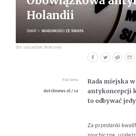
Obowiązkowa antyk
Holandii
ŚWIAT
WIADOMOŚCI ZE ŚWIATA
(fot. outcast104 / flickr.com)
9 lat temu
Rada miejska w
antykoncepcji k
dutchnews.nl / sz
to odbywać jedy
Za przesłanki kwali
psychiczne, uzależn