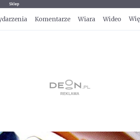
g
Sklep
Wię
darzenia
Komentarze
Wiara
Wideo