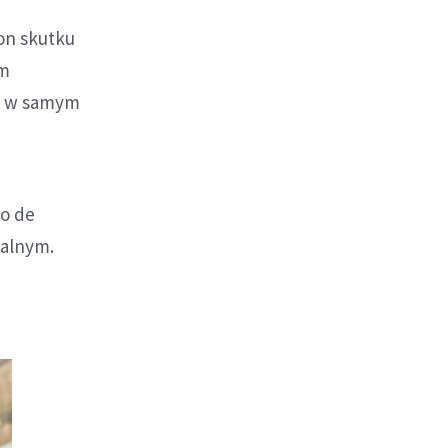
 on skutku
em
ąć w samym
go de
kalnym.