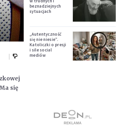
w trudnych i
beznadziejnych
sytuacjach
„Autentyczność
się nie niesie”.
Katoliczki o presji
i sile social
mediów
ązkowej
Ma się