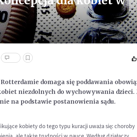
oncepcja dla kobiet w
 Rotterdamie domaga się poddawania obowi
obiet niezdolnych do wychowywania dzieci. 
nie na podstawie postanowienia sądu.
fikujące kobiety do tego typu kuracji uważa się: choroby
ienia, ale także trudności w nauce. Według działaczy