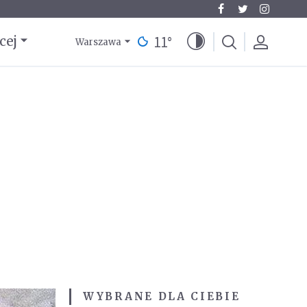
11
°
cej
Warszawa
WYBRANE DLA CIEBIE