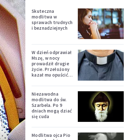
Skuteczna
modlitwa w
sprawach trudnych
i beznadziejnych
W dzień odprawiał
Mszę, w nocy
prowadził drugie
życie. Przełożony
kazał mu opuścić
zakon
Niezawodna
modlitwa do św.
Szarbela. Po 9
dniach mogą dziać
się cuda
Modlitwa ojca Pio