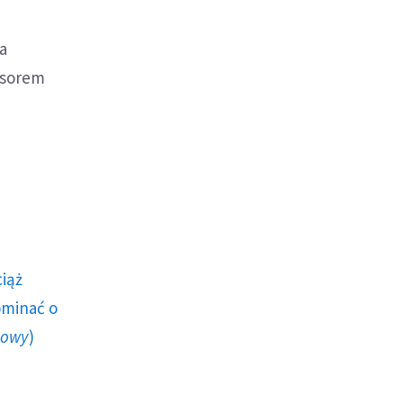
a
esorem
ciąż
ominać o
howy
)