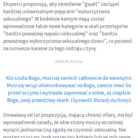
Eksperci proponują, aby określenie "gwałt" zastąpić
bardziej uniwersalnym pojęciem "wykorzystania
seksualnego". W kodeksie karnym mają zostać
wprowadzone także nowe kategorie w skali przestępstw
"bardzo poważnej napaści seksualnej" oraz "bardzo
poważnego wykorzystania seksualnego dzieci", co pozwoli
na surowsze karanie za tego rodzaju czyny.
DEON.PL POLECA
Kto szuka Boga, musi się zwrócić całkowicie do wewnątrz.
Musi się wciąż ukierunkowywać na Boga, zawsze mieć Go
przed oczyma i wytrwale zapominać o sobie, aż znajdzie
Boga, swój prawdziwy skarb. (Sprawdź:
Rozwój duchowy
)
Omawianą od lat propozycją, mającą chronić ofiary, ma być
wprowadzenie zasady, że obie strony muszą wcześniej
wyrazić jednoznaczną zgodę na czynność seksualną. Nie
wystarczy już np. brak sprzeciwu kobiety lub jej milczenie.