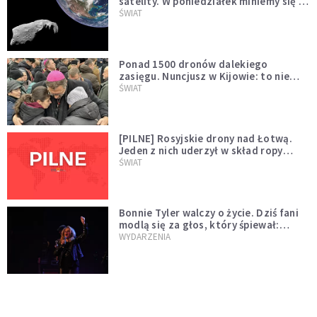
satelity. W poniedziałek miniemy się z
asteroidą, która poprzedzi znacznie
ŚWIAT
większego "gościa"
Ponad 1500 dronów dalekiego
zasięgu. Nuncjusz w Kijowie: to nie
wygląda na wolę zakończenia wojny
ŚWIAT
[PILNE] Rosyjskie drony nad Łotwą.
Jeden z nich uderzył w skład ropy
naftowej
ŚWIAT
Bonnie Tyler walczy o życie. Dziś fani
modlą się za głos, który śpiewał:
"Lord, help me"
WYDARZENIA