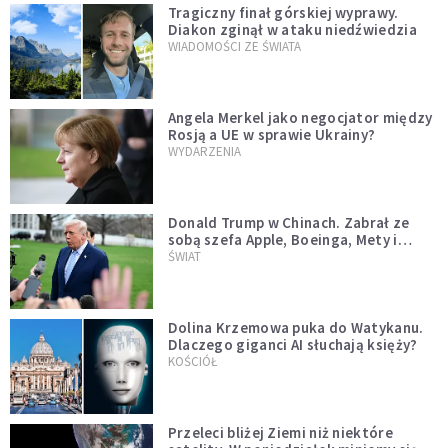
Tragiczny finał górskiej wyprawy.
Diakon zginął w ataku niedźwiedzia
WIADOMOŚCI ZE ŚWIATA
Angela Merkel jako negocjator między
Rosją a UE w sprawie Ukrainy?
WYDARZENIA
Donald Trump w Chinach. Zabrał ze
sobą szefa Apple, Boeinga, Mety i
Muska
ŚWIAT
Dolina Krzemowa puka do Watykanu.
Dlaczego giganci AI słuchają księży?
KOŚCIÓŁ
Przeleci bliżej Ziemi niż niektóre