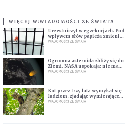
WIĘCEJ W:
WIADOMOŚCI ZE ŚWIATA
Uczestniczył w egzekucjach. Pod
wpływem słów papieża zmienił
zdanie
WIADOMOŚCI ZE ŚWIATA
Ogromna asteroida zbliży się do
Ziemi. NASA uspokaja: nie ma
zagrożenia
WIADOMOŚCI ZE ŚWIATA
Kot przez trzy lata wymykał się
ludziom, zjadając wymierające
kaczki. W końcu popełnił
WIADOMOŚCI ZE ŚWIATA
fatalny błąd