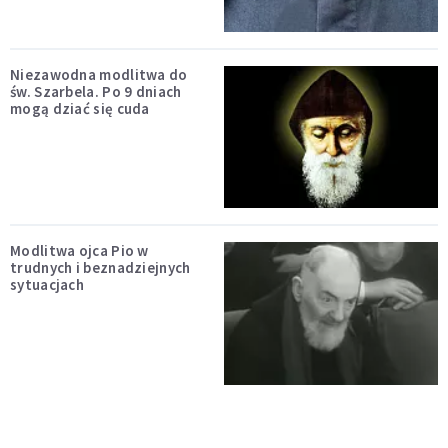
Niezawodna modlitwa do
św. Szarbela. Po 9 dniach
mogą dziać się cuda
Modlitwa ojca Pio w
trudnych i beznadziejnych
sytuacjach