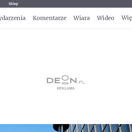
g
Sklep
Wię
darzenia
Komentarze
Wiara
Wideo