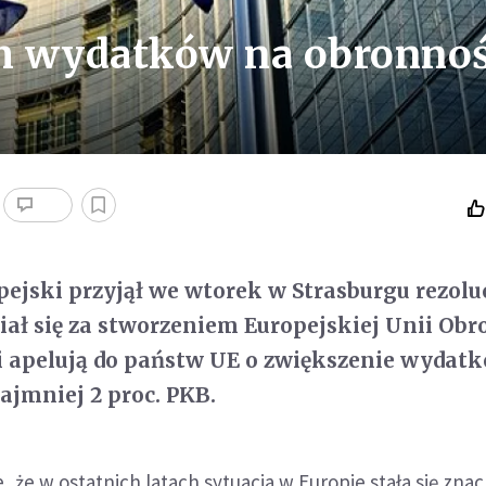
m wydatków na obronno
ejski przyjął we wtorek w Strasburgu rezoluc
iał się za stworzeniem Europejskiej Unii Obr
 apelują do państw UE o zwiększenie wydat
ajmniej 2 proc. PKB.
że w ostatnich latach sytuacja w Europie stała się znac