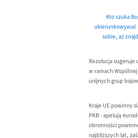
Kto szuka Bo
ukierunkowywać n
sobie, aż znaj
Rezolucja sugeruje
w ramach Wspólnej P
unijnych grup bojow
Kraje UE powinny d
PKB - apelują euro
obronności powinno 
najbliższych lat, z