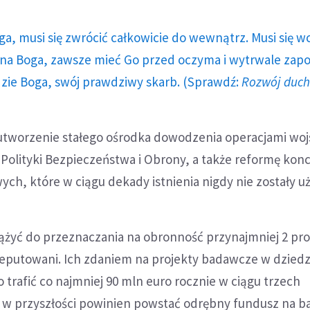
ga, musi się zwrócić całkowicie do wewnątrz. Musi się w
a Boga, zawsze mieć Go przed oczyma i wytrwale zap
dzie Boga, swój prawdziwy skarb. (Sprawdź:
Rozwój duc
 utworzenie stałego ośrodka dowodzenia operacjami wo
olityki Bezpieczeństwa i Obrony, a także reformę konc
ych, które w ciągu dekady istnienia nigdy nie zostały uż
ążyć do przeznaczania na obronność przynajmniej 2 pro
deputowani. Ich zdaniem na projekty badawcze w dziedz
trafić co najmniej 90 mln euro rocznie w ciągu trzech
aś w przyszłości powinien powstać odrębny fundusz na b