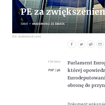
PE za zwiększenie
ŚWIAT
WIADOMOŚCI ZE ŚWIATA
(fot. shutterstock.com)
9 lat temu
Parlament Europ
której opowiedz
PAP / pk
Eurodeputowani
obronę do przyn
Dokument wskazuje, 