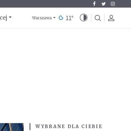
11
°
cej
Warszawa
WYBRANE DLA CIEBIE