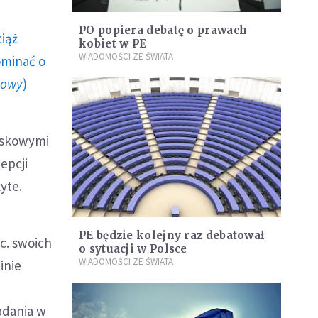
PO popiera debatę o prawach
ciąż
kobiet w PE
WIADOMOŚCI ZE ŚWIATA
ominać o
howy
)
jskowymi
epcji
yte.
PE będzie kolejny raz debatował
c. swoich
o sytuacji w Polsce
WIADOMOŚCI ZE ŚWIATA
inie
adania w