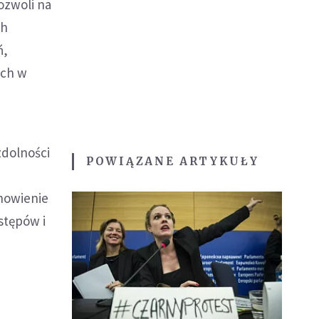
ozwoli na
ch
ń,
ych w
zdolności
POWIĄZANE ARTYKUŁY
anowienie
stępów i