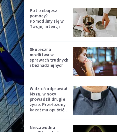
Potrzebujesz
pomocy?
Pomodlimy się w
Twojej intencji
Skuteczna
modlitwa w
sprawach trudnych
i beznadziejnych
W dzień odprawiał
Mszę, w nocy
prowadził drugie
życie. Przełożony
kazał mu opuścić
zakon
Niezawodna