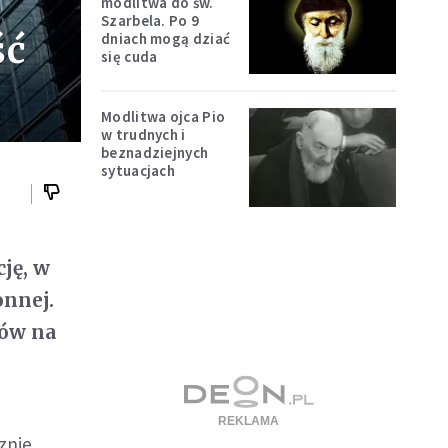
modlitwa do św.
Szarbela. Po 9
ść
dniach mogą dziać
się cuda
Modlitwa ojca Pio
w trudnych i
beznadziejnych
sytuacjach
ję, w
onnej.
ków na
znie