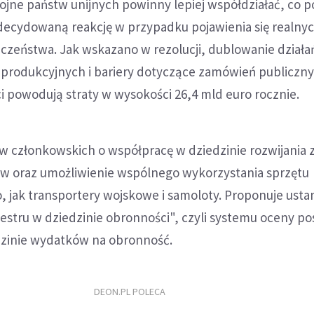
brojne państw unijnych powinny lepiej współdziałać, co p
zdecydowaną reakcję w przypadku pojawienia się realny
czeństwa. Jak wskazano w rezolucji, dublowanie działa
 produkcyjnych i bariery dotyczące zamówień publiczn
 powodują straty w wysokości 26,4 mld euro rocznie.
w członkowskich o współpracę w dziedzinie rozwijania 
w oraz umożliwienie wspólnego wykorzystania sprzętu
, jak transportery wojskowe i samoloty. Proponuje ust
stru w dziedzinie obronności", czyli systemu oceny po
dzinie wydatków na obronność.
DEON.PL POLECA