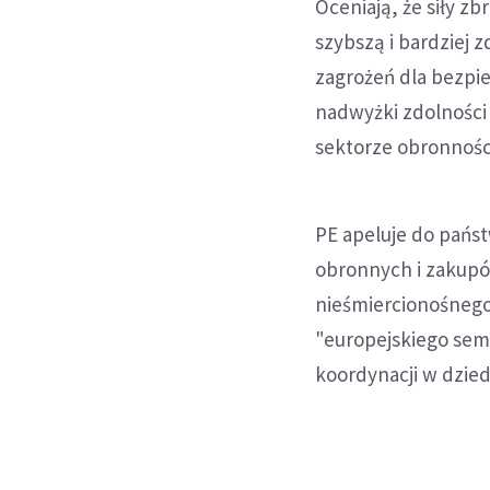
Oceniają, że siły z
szybszą i bardziej 
zagrożeń dla bezpie
nadwyżki zdolności
sektorze obronności
PE apeluje do państ
obronnych i zakupó
nieśmiercionośnego
"europejskiego seme
koordynacji w dzie