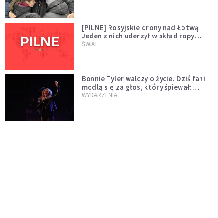
[PILNE] Rosyjskie drony nad Łotwą.
Jeden z nich uderzył w skład ropy
naftowej
ŚWIAT
Bonnie Tyler walczy o życie. Dziś fani
modlą się za głos, który śpiewał:
"Lord, help me"
WYDARZENIA