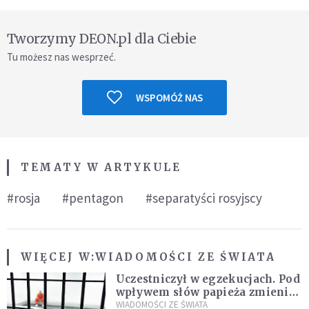
Tworzymy DEON.pl dla Ciebie
Tu możesz nas wesprzeć.
WSPOMÓŻ NAS
TEMATY W ARTYKULE
#rosja
#pentagon
#separatyści rosyjscy
WIĘCEJ W:
WIADOMOŚCI ZE ŚWIATA
Uczestniczył w egzekucjach. Pod
wpływem słów papieża zmienił
zdanie
WIADOMOŚCI ZE ŚWIATA