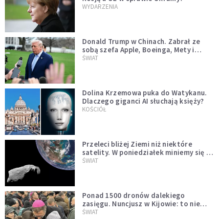
WYDARZENIA
Donald Trump w Chinach. Zabrał ze
sobą szefa Apple, Boeinga, Mety i
Muska
ŚWIAT
Dolina Krzemowa puka do Watykanu.
Dlaczego giganci AI słuchają księży?
KOŚCIÓŁ
Przeleci bliżej Ziemi niż niektóre
satelity. W poniedziałek miniemy się z
asteroidą, która poprzedzi znacznie
ŚWIAT
większego "gościa"
Ponad 1500 dronów dalekiego
zasięgu. Nuncjusz w Kijowie: to nie
wygląda na wolę zakończenia wojny
ŚWIAT