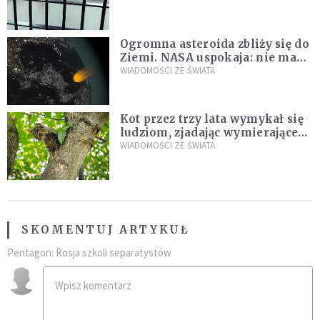
Ogromna asteroida zbliży się do
Ziemi. NASA uspokaja: nie ma
zagrożenia
WIADOMOŚCI ZE ŚWIATA
Kot przez trzy lata wymykał się
ludziom, zjadając wymierające
kaczki. W końcu popełnił
WIADOMOŚCI ZE ŚWIATA
fatalny błąd
SKOMENTUJ ARTYKUŁ
Pentagon: Rosja szkoli separatystów