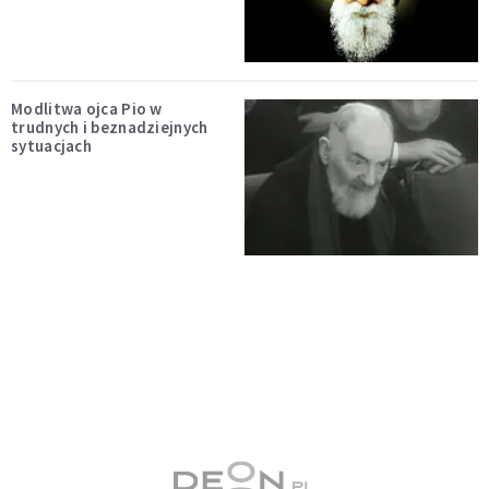
Modlitwa ojca Pio w
trudnych i beznadziejnych
sytuacjach