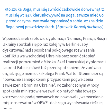
Kto szuka Boga, musi się zwrócić całkowicie do wewnątrz.
Musi się wciąż ukierunkowywać na Boga, zawsze mieć Go
przed oczyma i wytrwale zapominać o sobie, aż znajdzie
Boga, swój prawdziwy skarb. (Sprawdź:
Rozwój duchowy
)
W poniedziałek szefowie dyplomacji Niemiec, Francji, Rosji i
Ukrainy spotkali się po raz kolejny w Berlinie, aby
dyskutować nad sposobami pokojowego rozwiązania
konfliktu we wschodniej Ukrainie oraz ocenić stopień
realizacji porozumień z Mińska. Szef francuskiej dyplomacji
Laurent Fabius mówił tuż przed spotkaniem, że zarówno
on, jak i jego niemiecki kolega Frank-Walter Steinmeier są
"poważnie zaniepokojeni przypadkami pogwałcenia
zawieszenia broni na Ukrainie". Po zakończonym w nocy
spotkaniu ministrowie wezwali do natychmiastowego
wstrzymania podejmowanych od nowa walk, wzmocnienia
misji obserwatorów OBWE i dalszego wycofywania ciężkiej
broni.