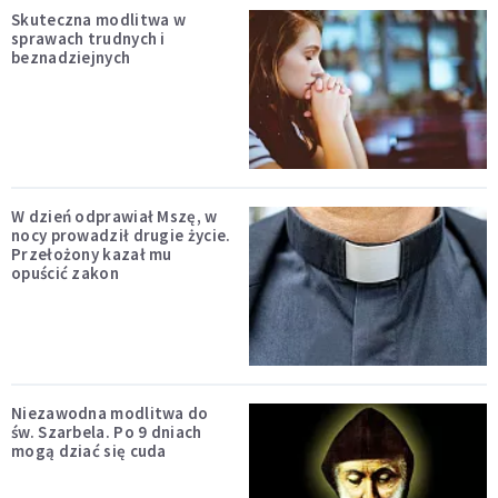
Skuteczna modlitwa w
sprawach trudnych i
beznadziejnych
W dzień odprawiał Mszę, w
nocy prowadził drugie życie.
Przełożony kazał mu
opuścić zakon
Niezawodna modlitwa do
św. Szarbela. Po 9 dniach
mogą dziać się cuda