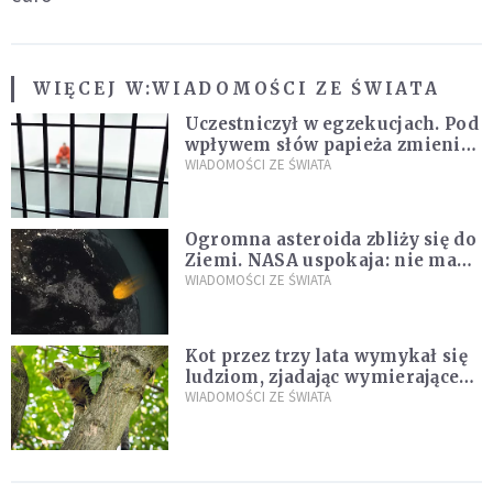
WIĘCEJ W:
WIADOMOŚCI ZE ŚWIATA
Uczestniczył w egzekucjach. Pod
wpływem słów papieża zmienił
zdanie
WIADOMOŚCI ZE ŚWIATA
Ogromna asteroida zbliży się do
Ziemi. NASA uspokaja: nie ma
zagrożenia
WIADOMOŚCI ZE ŚWIATA
Kot przez trzy lata wymykał się
ludziom, zjadając wymierające
kaczki. W końcu popełnił
WIADOMOŚCI ZE ŚWIATA
fatalny błąd