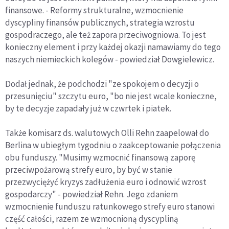
finansowe. - Reformy strukturalne, wzmocnienie
dyscypliny finansów publicznych, strategia wzrostu
gospodraczego, ale też zapora przeciwogniowa. To jest
konieczny element i przy każdej okazji namawiamy do tego
naszych niemieckich kolegów - powiedział Dowgielewicz.
Dodał jednak, że podchodzi "ze spokojem o decyzji o
przesunięciu" szczytu euro, "bo nie jest wcale konieczne,
by te decyzje zapadały już w czwrtek i piatek.
Także komisarz ds. walutowych Olli Rehn zaapelował do
Berlina w ubiegłym tygodniu o zaakceptowanie połączenia
obu funduszy. "Musimy wzmocnić finansową zaporę
przeciwpożarową strefy euro, by być w stanie
przezwyciężyć kryzys zadłużenia euro i odnowić wzrost
gospodarczy" - powiedział Rehn. Jego zdaniem
wzmocnienie funduszu ratunkowego strefy euro stanowi
część całości, razem ze wzmocnioną dyscypliną