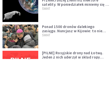
Przeleci bliżej Ziemi niż niektóre
satelity. W poniedziałek miniemy się z
asteroidą, która poprzedzi znacznie
ŚWIAT
większego "gościa"
Ponad 1500 dronów dalekiego
zasięgu. Nuncjusz w Kijowie: to nie
wygląda na wolę zakończenia wojny
ŚWIAT
[PILNE] Rosyjskie drony nad Łotwą.
Jeden z nich uderzył w skład ropy
naftowej
ŚWIAT
Bonnie Tyler walczy o życie. Dziś fani
modlą się za głos, który śpiewał:
"Lord, help me"
WYDARZENIA