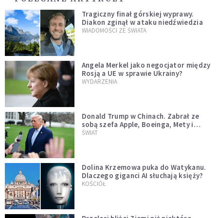
Tragiczny finał górskiej wyprawy.
Diakon zginął w ataku niedźwiedzia
WIADOMOŚCI ZE ŚWIATA
Angela Merkel jako negocjator między
Rosją a UE w sprawie Ukrainy?
WYDARZENIA
Donald Trump w Chinach. Zabrał ze
sobą szefa Apple, Boeinga, Mety i
Muska
ŚWIAT
Dolina Krzemowa puka do Watykanu.
Dlaczego giganci AI słuchają księży?
KOŚCIÓŁ