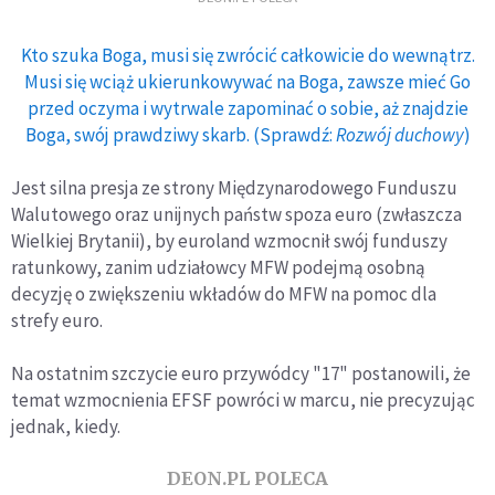
Kto szuka Boga, musi się zwrócić całkowicie do wewnątrz.
Musi się wciąż ukierunkowywać na Boga, zawsze mieć Go
przed oczyma i wytrwale zapominać o sobie, aż znajdzie
Boga, swój prawdziwy skarb. (Sprawdź:
Rozwój duchowy
)
Jest silna presja ze strony Międzynarodowego Funduszu
Walutowego oraz unijnych państw spoza euro (zwłaszcza
Wielkiej Brytanii), by euroland wzmocnił swój funduszy
ratunkowy, zanim udziałowcy MFW podejmą osobną
decyzję o zwiększeniu wkładów do MFW na pomoc dla
strefy euro.
Na ostatnim szczycie euro przywódcy "17" postanowili, że
temat wzmocnienia EFSF powróci w marcu, nie precyzując
jednak, kiedy.
DEON.PL POLECA