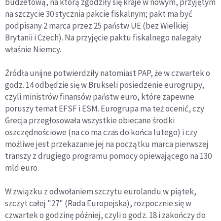
budżetową, na którą zgodziły się kraje w nowym, przyjętym
na szczycie 30 stycznia pakcie fiskalnym; pakt ma być
podpisany 2 marca przez 25 państw UE (bez Wielkiej
Brytanii i Czech). Na przyjęcie paktu fiskalnego nalegały
właśnie Niemcy.
Źródła unijne potwierdziły natomiast PAP, że w czwartek o
godz. 14 odbędzie się w Brukseli posiedzenie eurogrupy,
czyli ministrów finansów państw euro, które zapewne
poruszy temat EFSF i ESM. Eurogrupa ma też ocenić, czy
Grecja przegłosowała wszystkie obiecane środki
oszczędnościowe (na co ma czas do końca lutego) i czy
możliwe jest przekazanie jej na początku marca pierwszej
transzy z drugiego programu pomocy opiewającego na 130
mld euro.
W związku z odwołaniem szczytu eurolandu w piątek,
szczyt całej "27" (Rada Europejska), rozpocznie się w
czwartek o godzinę później, czyli o godz. 18 i zakończy do