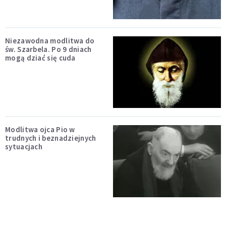
Niezawodna modlitwa do
św. Szarbela. Po 9 dniach
mogą dziać się cuda
Modlitwa ojca Pio w
trudnych i beznadziejnych
sytuacjach