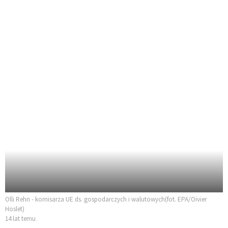
Olli Rehn - komisarza UE ds. gospodarczych i walutowych(fot. EPA/Oivier
Hoslet)
14 lat temu