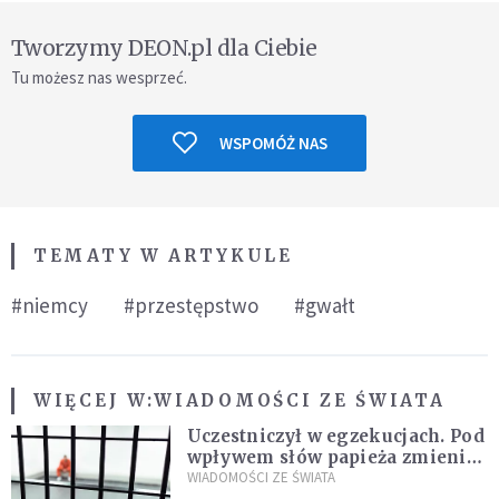
Tworzymy DEON.pl dla Ciebie
Tu możesz nas wesprzeć.
WSPOMÓŻ NAS
TEMATY W ARTYKULE
#niemcy
#przestępstwo
#gwałt
WIĘCEJ W:
WIADOMOŚCI ZE ŚWIATA
Uczestniczył w egzekucjach. Pod
wpływem słów papieża zmienił
zdanie
WIADOMOŚCI ZE ŚWIATA