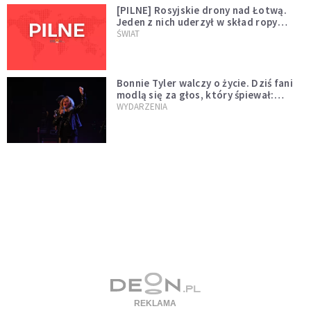
[PILNE] Rosyjskie drony nad Łotwą.
Jeden z nich uderzył w skład ropy
naftowej
ŚWIAT
Bonnie Tyler walczy o życie. Dziś fani
modlą się za głos, który śpiewał:
"Lord, help me"
WYDARZENIA