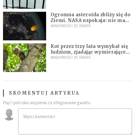
Ogromna asteroida zbliży się do
Ziemi. NASA uspokaja: nie ma
zagrożenia
WIADOMOŚCI ZE ŚWIATA
Kot przez trzy lata wymykał się
ludziom, zjadając wymierające
kaczki. W końcu popełnił
WIADOMOŚCI ZE ŚWIATA
fatalny błąd
SKOMENTUJ ARTYKUŁ
Pięć i pół roku więzienia za sfingowanie gwałtu