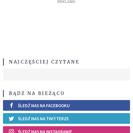
NAJCZĘŚCIEJ CZYTANE
BĄDŹ NA BIEŻĄCO
ŚLEDŹ NAS NA FACEBOOKU
ŚLEDŹ NAS NA TWITTERZE
ŚLEDŹ NAS NA INSTAGRAMIE