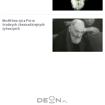
Modlitwa ojca Pio w
trudnych i beznadziejnych
sytuacjach