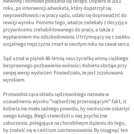
niewinny i odmówił poddania się terapii. Dopiero w 2011
roku, po interwencji adwokata, który dopatrzył się
nieprawidłowości w pracy sądu, udało się doprowadzić do
rewizji wyroku. Pomimo tego, władze zwlekały z decyzją o
przywróceniu zrehabilitowanego do pracy, a także z
wypłaceniem mu odszkodowania. Utrzymujący się z zasiłku
socjalnego mężczyzna zmarł w zeszłym roku na zawał serca.
Sąd uznał w piątek 48-letnią nauczycielkę winną ciężkiego
bezprawnego pozbawienia wolności. Kobieta obstaje przy
swojej wersji wydarzeń. Powiedziała, że jest zszokowana
wyrokiem.
Przewodnicząca składu sędziowskiego nazwała w
uzasadnieniu wyroku "najbardziej przerażającym" fakt, iż
kobieta nie miała żadnego powodu, by niesłusznie oskarżyć
swego kolegę. Biegli stwierdzili u niej psychiczne
zaburzenia, polegające na chorobliwym dążeniu do tego,
by znaleźć się w centrum zainteresowania. By osiągnąć ten