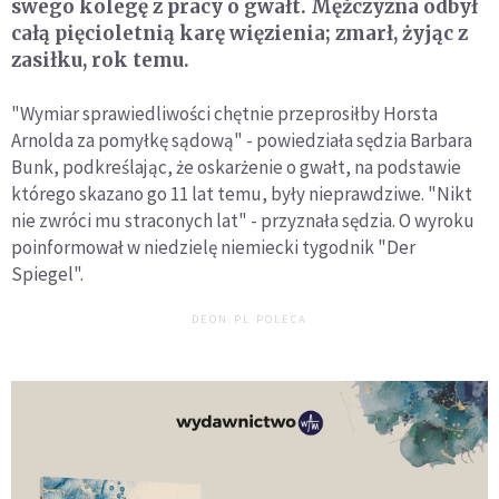
swego kolegę z pracy o gwałt. Mężczyzna odbył
całą pięcioletnią karę więzienia; zmarł, żyjąc z
zasiłku, rok temu.
"Wymiar sprawiedliwości chętnie przeprosiłby Horsta
Arnolda za pomyłkę sądową" - powiedziała sędzia Barbara
Bunk, podkreślając, że oskarżenie o gwałt, na podstawie
którego skazano go 11 lat temu, były nieprawdziwe. "Nikt
nie zwróci mu straconych lat" - przyznała sędzia. O wyroku
poinformował w niedzielę niemiecki tygodnik "Der
Spiegel".
DEON.PL POLECA