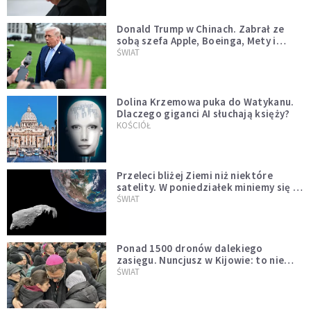
Donald Trump w Chinach. Zabrał ze
sobą szefa Apple, Boeinga, Mety i
Muska
ŚWIAT
Dolina Krzemowa puka do Watykanu.
Dlaczego giganci AI słuchają księży?
KOŚCIÓŁ
Przeleci bliżej Ziemi niż niektóre
satelity. W poniedziałek miniemy się z
asteroidą, która poprzedzi znacznie
ŚWIAT
większego "gościa"
Ponad 1500 dronów dalekiego
zasięgu. Nuncjusz w Kijowie: to nie
wygląda na wolę zakończenia wojny
ŚWIAT