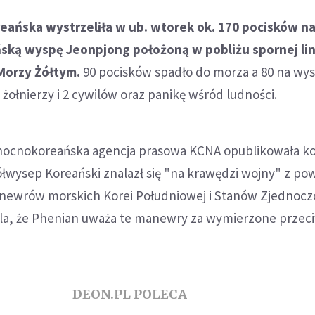
eańska wystrzeliła w ub. wtorek ok. 170 pocisków n
ką wyspę Jeonpjong położoną w pobliżu spornej lin
Morzy Żółtym.
90 pocisków spadło do morza a 80 na wy
żołnierzy i 2 cywilów oraz panikę wśród ludności.
łnocnokoreańska agencja prasowa KCNA opublikowała k
ółwysep Koreański znalazł się "na krawędzi wojny" z p
newrów morskich Korei Południowej i Stanów Zjednocz
la, że Phenian uważa te manewry za wymierzone przec
DEON.PL POLECA