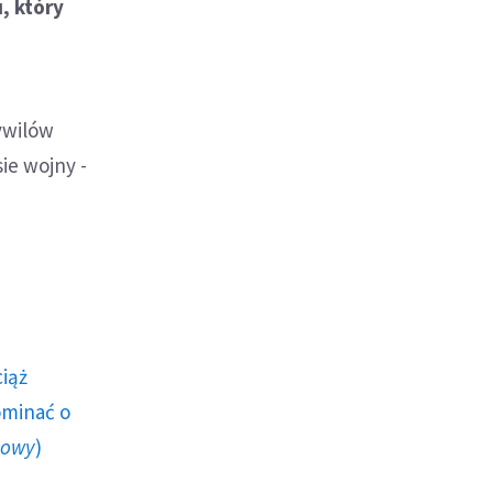
, który
cywilów
ie wojny -
ciąż
ominać o
howy
)