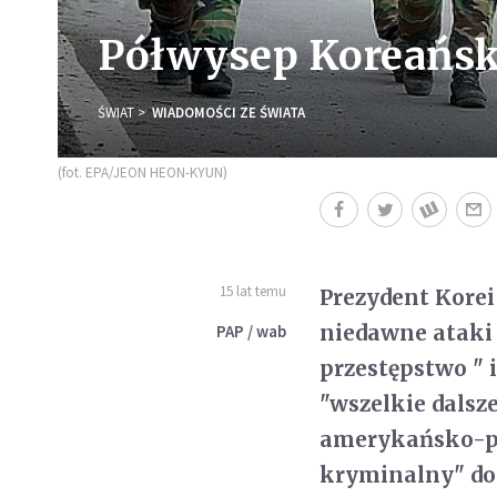
Półwysep Koreański
ŚWIAT
WIADOMOŚCI ZE ŚWIATA
(fot. EPA/JEON HEON-KYUN)
15 lat temu
Prezydent Korei
niedawne ataki 
PAP / wab
przestępstwo " 
"wszelkie dalsz
amerykańsko-p
kryminalny" dod