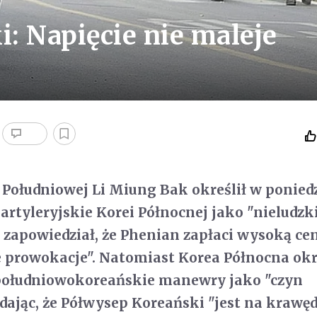
: Napięcie nie maleje
 Południowej Li Miung Bak określił w ponied
artyleryjskie Korei Północnej jako "nieludzk
i zapowiedział, że Phenian zapłaci wysoką ce
e prowokacje". Natomiast Korea Północna okr
ołudniowokoreańskie manewry jako "czyn
ając, że Półwysep Koreański "jest na krawęd