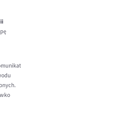
a
ii
spę
omunikat
owodu
onych.
iwko