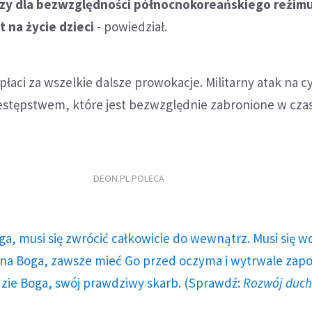
zy dla bezwzględności północnokoreańskiego reżimu
t na życie dzieci
- powiedział.
płaci za wszelkie dalsze prowokacje. Militarny atak na 
estępstwem, które jest bezwzględnie zabronione w czas
DEON.PL POLECA
ga, musi się zwrócić całkowicie do wewnątrz. Musi się w
a Boga, zawsze mieć Go przed oczyma i wytrwale zap
dzie Boga, swój prawdziwy skarb. (Sprawdź:
Rozwój duc