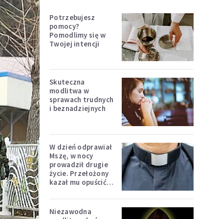
Potrzebujesz
pomocy?
Pomodlimy się w
Twojej intencji
Skuteczna
modlitwa w
sprawach trudnych
i beznadziejnych
W dzień odprawiał
Mszę, w nocy
prowadził drugie
życie. Przełożony
kazał mu opuścić
zakon
Niezawodna