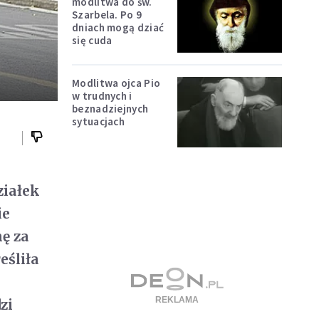
modlitwa do św.
Szarbela. Po 9
dniach mogą dziać
się cuda
Modlitwa ojca Pio
w trudnych i
beznadziejnych
sytuacjach
ziałek
ie
nę za
eśliła
zi