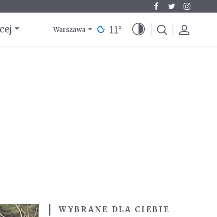
11
°
cej
Warszawa
WYBRANE DLA CIEBIE