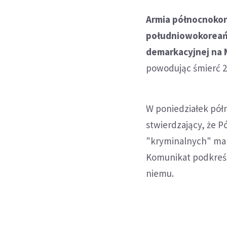
Armia północnokor
południowokoreańs
demarkacyjnej na 
powodując śmierć 2 
W poniedziałek pó
stwierdzający, że P
"kryminalnych" ma
Komunikat podkreś
niemu.