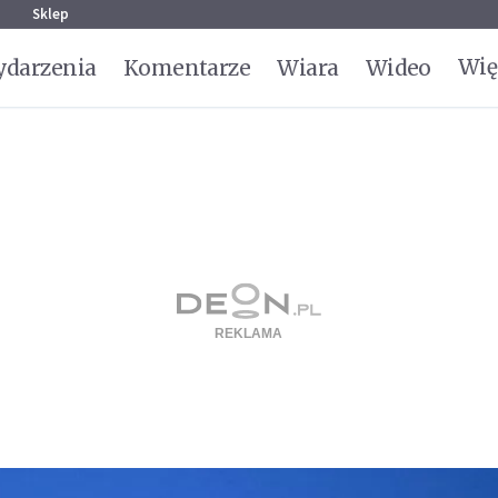
g
Sklep
Wię
darzenia
Komentarze
Wiara
Wideo