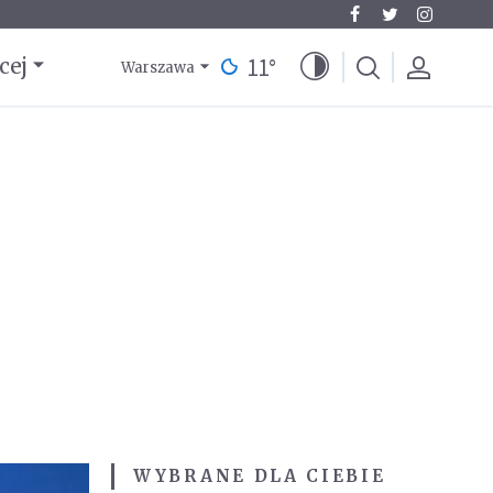
11
°
cej
Warszawa
WYBRANE DLA CIEBIE