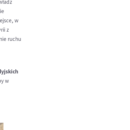
władz
ie
ejsce, w
ii z
nie ruchu
dyjskich
py w