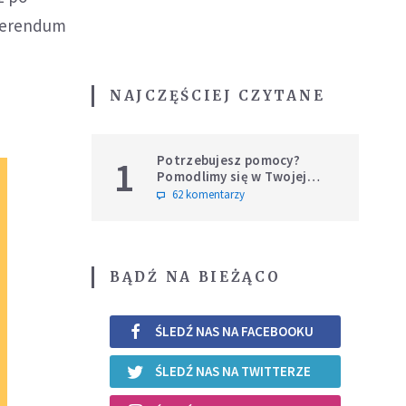
eferendum
NAJCZĘŚCIEJ CZYTANE
Potrzebujesz pomocy?
1
Pomodlimy się w Twojej
intencji
62 komentarzy
BĄDŹ NA BIEŻĄCO
ŚLEDŹ NAS NA FACEBOOKU
ŚLEDŹ NAS NA TWITTERZE