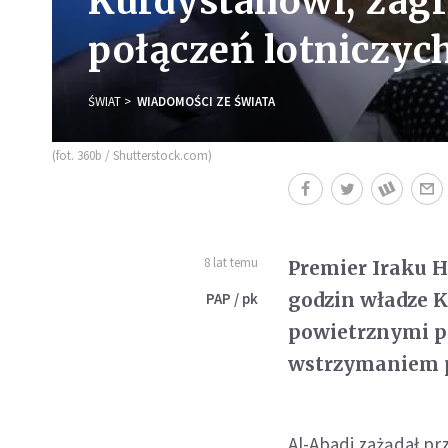
Kurdystanowi; zag
połączeń lotniczyc
ŚWIAT
WIADOMOŚCI ZE ŚWIATA
(fot. 360b / Shutterstock.com)
8 lat temu
Premier Iraku H
godzin władze K
PAP / pk
powietrznymi pr
wstrzymaniem p
Al-Abadi zażądał pr