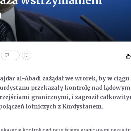
raża wstrzymaniem
h
ajdar al-Abadi zażądał we wtorek, by w ciągu
urdystanu przekazały kontrolę nad lądowymi
zejściami granicznymi, i zagroził całkowit
ołączeń lotniczych z Kurdystanem.
zekazania kontroli nad przejściami granicznymi nazajutr