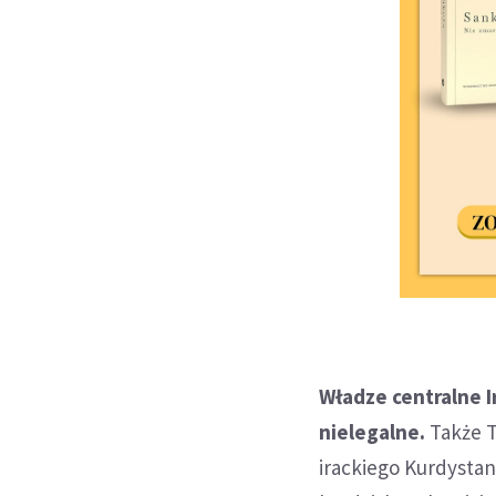
Władze centralne I
nielegalne.
Także Tu
irackiego Kurdystan