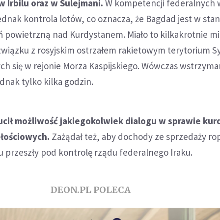
Irbilu oraz w Sulejmani.
W kompetencji federalnych 
jednak kontrola lotów, co oznacza, że Bagdad jest w stan
 powietrzną nad Kurdystanem. Miało to kilkakrotnie mi
 związku z rosyjskim ostrzałem rakietowym terytorium Syr
ch się w rejonie Morza Kaspijskiego. Wówczas wstrzyma
dnak tylko kilka godzin.
ucił możliwość jakiegokolwiek dialogu w sprawie kur
głościowych.
Zażądał też, aby dochody ze sprzedaży ro
 przeszły pod kontrolę rządu federalnego Iraku.
DEON.PL POLECA