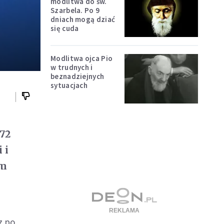
modlitwa do św.
Szarbela. Po 9
dniach mogą dziać
się cuda
Modlitwa ojca Pio
w trudnych i
beznadziejnych
sytuacjach
 72
 i
ym
z po