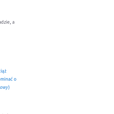
dzie, a
ciąż
ominać o
howy
)