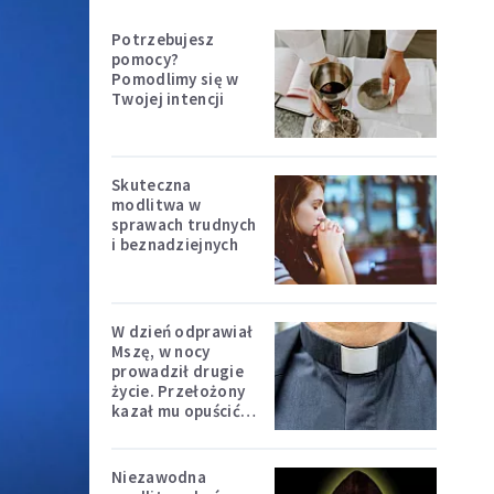
Potrzebujesz
pomocy?
Pomodlimy się w
Twojej intencji
Skuteczna
modlitwa w
sprawach trudnych
i beznadziejnych
W dzień odprawiał
Mszę, w nocy
prowadził drugie
życie. Przełożony
kazał mu opuścić
zakon
Niezawodna