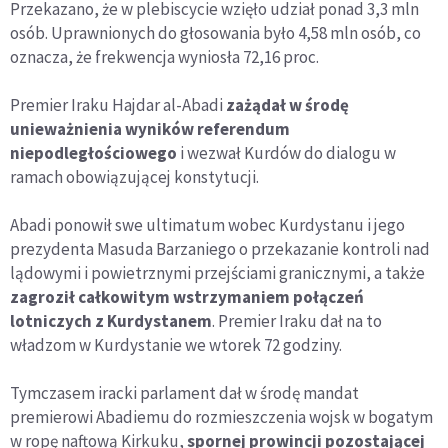
Przekazano, że w plebiscycie wzięło udział ponad 3,3 mln
osób. Uprawnionych do głosowania było 4,58 mln osób, co
oznacza, że frekwencja wyniosła 72,16 proc.
Premier Iraku Hajdar al-Abadi
zażądał w środę
unieważnienia wyników referendum
niepodległościowego
i wezwał Kurdów do dialogu w
ramach obowiązującej konstytucji.
Abadi ponowił swe ultimatum wobec Kurdystanu i jego
prezydenta Masuda Barzaniego o przekazanie kontroli nad
lądowymi i powietrznymi przejściami granicznymi, a także
zagroził całkowitym wstrzymaniem połączeń
lotniczych z Kurdystanem
. Premier Iraku dał na to
władzom w Kurdystanie we wtorek 72 godziny.
Tymczasem iracki parlament dał w środę mandat
premierowi Abadiemu do rozmieszczenia wojsk w bogatym
w ropę naftową Kirkuku,
spornej prowincji pozostającej