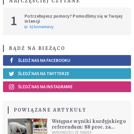
NAJCZĘŚCIEJ CZYTANE
1
Potrzebujesz pomocy? Pomodlimy się w Twojej
intencji
62 komentarzy
BĄDŹ NA BIEŻĄCO
ŚLEDŹ NAS NA FACEBOOKU
ŚLEDŹ NAS NA TWITTERZE
ŚLEDŹ NAS NA INSTAGRAMIE
POWIĄZANE ARTYKUŁY
Wstępne wyniki kurdyjskiego
referendum: 88 proc. za
niepodległością
WIADOMOŚCI ZE ŚWIATA