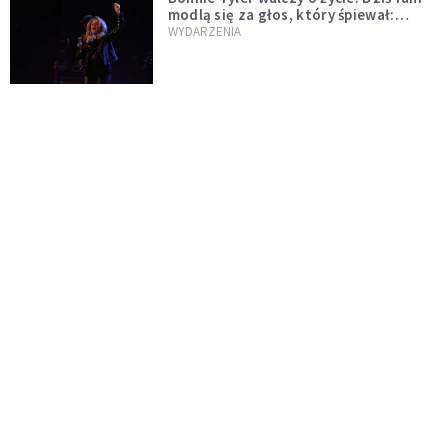
modlą się za głos, który śpiewał:
"Lord, help me"
WYDARZENIA