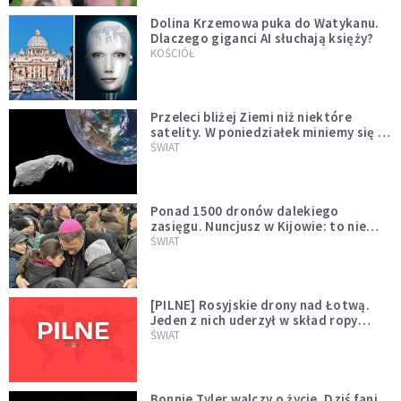
Dolina Krzemowa puka do Watykanu.
Dlaczego giganci AI słuchają księży?
KOŚCIÓŁ
Przeleci bliżej Ziemi niż niektóre
satelity. W poniedziałek miniemy się z
asteroidą, która poprzedzi znacznie
ŚWIAT
większego "gościa"
Ponad 1500 dronów dalekiego
zasięgu. Nuncjusz w Kijowie: to nie
wygląda na wolę zakończenia wojny
ŚWIAT
[PILNE] Rosyjskie drony nad Łotwą.
Jeden z nich uderzył w skład ropy
naftowej
ŚWIAT
Bonnie Tyler walczy o życie. Dziś fani