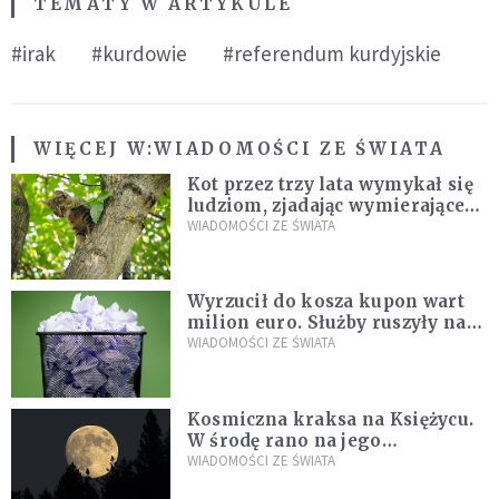
TEMATY W ARTYKULE
#irak
#kurdowie
#referendum kurdyjskie
WIĘCEJ W:
WIADOMOŚCI ZE ŚWIATA
Kot przez trzy lata wymykał się
ludziom, zjadając wymierające
kaczki. W końcu popełnił
WIADOMOŚCI ZE ŚWIATA
fatalny błąd
Wyrzucił do kosza kupon wart
milion euro. Służby ruszyły na
poszukiwania
WIADOMOŚCI ZE ŚWIATA
Kosmiczna kraksa na Księżycu.
W środę rano na jego
powierzchni dojdzie do
WIADOMOŚCI ZE ŚWIATA
niezwykłego zdarzenia