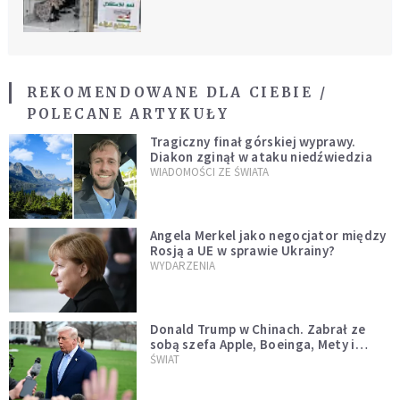
REKOMENDOWANE DLA CIEBIE /
POLECANE ARTYKUŁY
Tragiczny finał górskiej wyprawy.
Diakon zginął w ataku niedźwiedzia
WIADOMOŚCI ZE ŚWIATA
Angela Merkel jako negocjator między
Rosją a UE w sprawie Ukrainy?
WYDARZENIA
Donald Trump w Chinach. Zabrał ze
sobą szefa Apple, Boeinga, Mety i
Muska
ŚWIAT