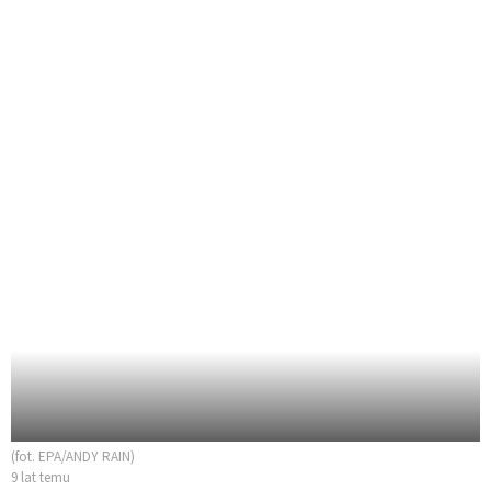
(fot. EPA/ANDY RAIN)
9 lat temu