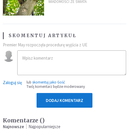
kaczki. W końcu popełnił
WIADOMOŚCI ZE ŚWIATA
fatalny błąd
SKOMENTUJ ARTYKUŁ
Premier May rozpoczęła procedurę wyjścia z UE
Zaloguj się
lub
skomentuj jako Gość
Twój komentarz będzie moderowany
DODAJ KOMENTARZ
Komentarze (
)
Najnowsze
Najpopularniejsze