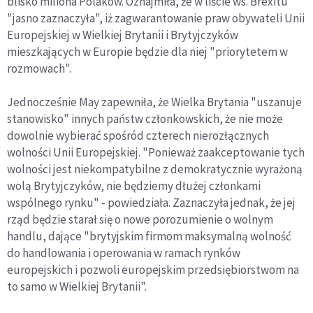
blisko miliona Polaków. Oznajmiła, że w liście ws. Brexitu
"jasno zaznaczyła", iż zagwarantowanie praw obywateli Unii
Europejskiej w Wielkiej Brytanii i Brytyjczyków
mieszkających w Europie będzie dla niej "priorytetem w
rozmowach".
Jednocześnie May zapewniła, że Wielka Brytania "uszanuje
stanowisko" innych państw członkowskich, że nie może
dowolnie wybierać spośród czterech nierozłącznych
wolności Unii Europejskiej. "Ponieważ zaakceptowanie tych
wolności jest niekompatybilne z demokratycznie wyrażoną
wolą Brytyjczyków, nie będziemy dłużej członkami
wspólnego rynku" - powiedziała. Zaznaczyła jednak, że jej
rząd będzie starał się o nowe porozumienie o wolnym
handlu, dające "brytyjskim firmom maksymalną wolność
do handlowania i operowania w ramach rynków
europejskich i pozwoli europejskim przedsiębiorstwom na
to samo w Wielkiej Brytanii".