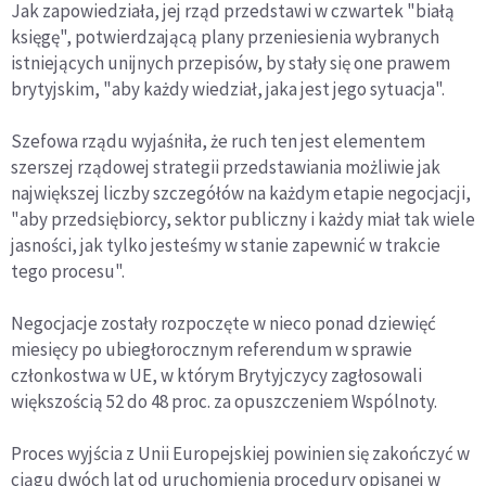
Jak zapowiedziała, jej rząd przedstawi w czwartek "białą
księgę", potwierdzającą plany przeniesienia wybranych
istniejących unijnych przepisów, by stały się one prawem
brytyjskim, "aby każdy wiedział, jaka jest jego sytuacja".
Szefowa rządu wyjaśniła, że ruch ten jest elementem
szerszej rządowej strategii przedstawiania możliwie jak
największej liczby szczegółów na każdym etapie negocjacji,
"aby przedsiębiorcy, sektor publiczny i każdy miał tak wiele
jasności, jak tylko jesteśmy w stanie zapewnić w trakcie
tego procesu".
Negocjacje zostały rozpoczęte w nieco ponad dziewięć
miesięcy po ubiegłorocznym referendum w sprawie
członkostwa w UE, w którym Brytyjczycy zagłosowali
większością 52 do 48 proc. za opuszczeniem Wspólnoty.
Proces wyjścia z Unii Europejskiej powinien się zakończyć w
ciągu dwóch lat od uruchomienia procedury opisanej w