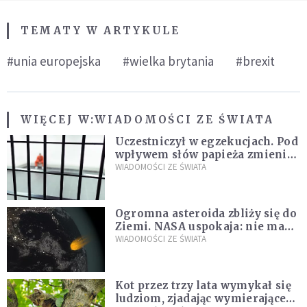
TEMATY W ARTYKULE
#unia europejska
#wielka brytania
#brexit
WIĘCEJ W:
WIADOMOŚCI ZE ŚWIATA
Uczestniczył w egzekucjach. Pod
wpływem słów papieża zmienił
zdanie
WIADOMOŚCI ZE ŚWIATA
Ogromna asteroida zbliży się do
Ziemi. NASA uspokaja: nie ma
zagrożenia
WIADOMOŚCI ZE ŚWIATA
Kot przez trzy lata wymykał się
ludziom, zjadając wymierające