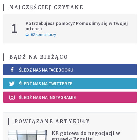
NAJCZĘŚCIEJ CZYTANE
1
Potrzebujesz pomocy? Pomodlimy się w Twojej
intencji
62 komentarzy
BĄDŹ NA BIEŻĄCO
ŚLEDŹ NAS NA FACEBOOKU
ŚLEDŹ NAS NA TWITTERZE
ŚLEDŹ NAS NA INSTAGRAMIE
POWIĄZANE ARTYKUŁY
KE gotowa do negocjacji w
sprawie Brexitu