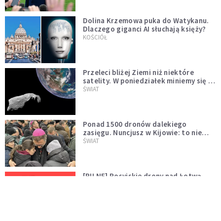
Dolina Krzemowa puka do Watykanu.
Dlaczego giganci AI słuchają księży?
KOŚCIÓŁ
Przeleci bliżej Ziemi niż niektóre
satelity. W poniedziałek miniemy się z
asteroidą, która poprzedzi znacznie
ŚWIAT
większego "gościa"
Ponad 1500 dronów dalekiego
zasięgu. Nuncjusz w Kijowie: to nie
wygląda na wolę zakończenia wojny
ŚWIAT
[PILNE] Rosyjskie drony nad Łotwą.
Jeden z nich uderzył w skład ropy
naftowej
ŚWIAT