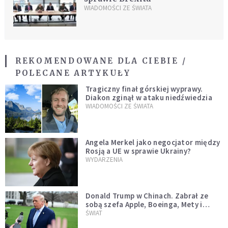
WIADOMOŚCI ZE ŚWIATA
REKOMENDOWANE DLA CIEBIE /
POLECANE ARTYKUŁY
Tragiczny finał górskiej wyprawy.
Diakon zginął w ataku niedźwiedzia
WIADOMOŚCI ZE ŚWIATA
Angela Merkel jako negocjator między
Rosją a UE w sprawie Ukrainy?
WYDARZENIA
Donald Trump w Chinach. Zabrał ze
sobą szefa Apple, Boeinga, Mety i
Muska
ŚWIAT