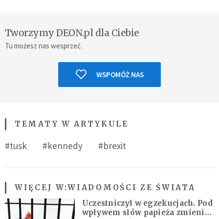
Tworzymy DEON.pl dla Ciebie
Tu możesz nas wesprzeć.
WSPOMÓŻ NAS
TEMATY W ARTYKULE
#tusk
#kennedy
#brexit
WIĘCEJ W:
WIADOMOŚCI ZE ŚWIATA
Uczestniczył w egzekucjach. Pod
wpływem słów papieża zmienił