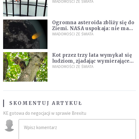
zdanie
WIADOMOŚCI ZE ŚWIATA
Ogromna asteroida zbliży się do
Ziemi. NASA uspokaja: nie ma
zagrożenia
WIADOMOŚCI ZE ŚWIATA
Kot przez trzy lata wymykał się
ludziom, zjadając wymierające
kaczki. W końcu popełnił
WIADOMOŚCI ZE ŚWIATA
fatalny błąd
SKOMENTUJ ARTYKUŁ
KE gotowa do negocjacji w sprawie Brexitu