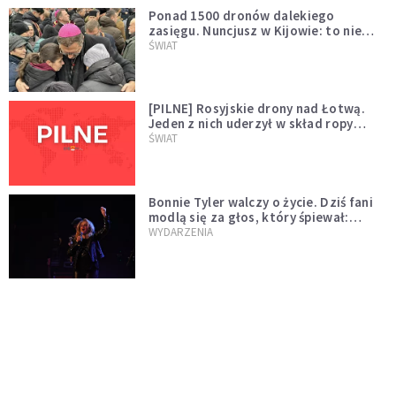
Ponad 1500 dronów dalekiego
zasięgu. Nuncjusz w Kijowie: to nie
wygląda na wolę zakończenia wojny
ŚWIAT
[PILNE] Rosyjskie drony nad Łotwą.
Jeden z nich uderzył w skład ropy
naftowej
ŚWIAT
Bonnie Tyler walczy o życie. Dziś fani
modlą się za głos, który śpiewał:
"Lord, help me"
WYDARZENIA