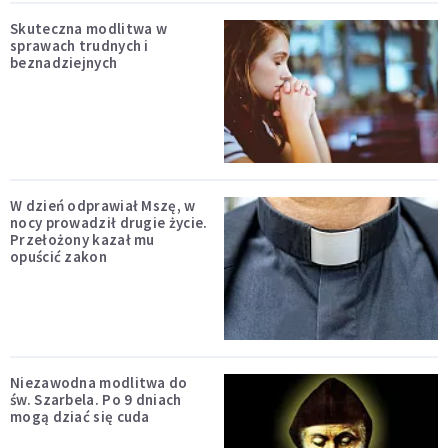
Skuteczna modlitwa w
sprawach trudnych i
beznadziejnych
W dzień odprawiał Mszę, w
nocy prowadził drugie życie.
Przełożony kazał mu
opuścić zakon
Niezawodna modlitwa do
św. Szarbela. Po 9 dniach
mogą dziać się cuda