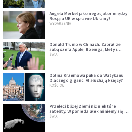
Angela Merkel jako negocjator między
Rosją a UE w sprawie Ukrainy?
WYDARZENIA
Donald Trump w Chinach. Zabrał ze
sobą szefa Apple, Boeinga, Mety i
Muska
ŚWIAT
Dolina Krzemowa puka do Watykanu.
Dlaczego giganci AI słuchają księży?
KOŚCIÓŁ
Przeleci bliżej Ziemi niż niektóre
satelity. W poniedziałek miniemy się z
asteroidą, która poprzedzi znacznie
ŚWIAT
większego "gościa"