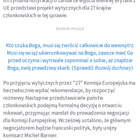
otrzymania notyfikacji o zamiarze wyjścia Wielkiej Brytanii z
UE przedstawi projekt wytycznych dla 27 krajów
członkowskich w tej sprawie.
DEON.PL POLECA
Kto szuka Boga, musi się zwrócić całkowicie do wewnątrz.
Musi się wciąż ukierunkowywać na Boga, zawsze mieć Go
przed oczyma i wytrwale zapominać o sobie, aż znajdzie
Boga, swój prawdziwy skarb. (Sprawdź:
Rozwój duchowy
)
Po przyjęciu wytycznych przez "27" Komisja Europejska ma
bezzwłocznie wydać rekomendacje, by rozpocząć
rozmowy. Następnie przedstawiciele państw
członkowskich podejmą formalną decyzję o otwarciu
rokowań, przyjmując mandat do prowadzenia negocjacji
dla Komisji Europejskiej. Wcześniej ustalono, że głównym
negocjatorem będzie francuski polityk, były unijny
komisarz Michel Barnier.