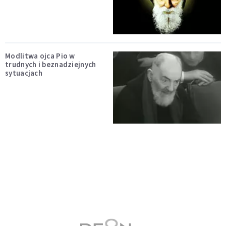
Modlitwa ojca Pio w
trudnych i beznadziejnych
sytuacjach