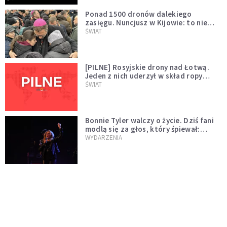
Ponad 1500 dronów dalekiego
zasięgu. Nuncjusz w Kijowie: to nie
wygląda na wolę zakończenia wojny
ŚWIAT
[PILNE] Rosyjskie drony nad Łotwą.
Jeden z nich uderzył w skład ropy
naftowej
ŚWIAT
Bonnie Tyler walczy o życie. Dziś fani
modlą się za głos, który śpiewał:
"Lord, help me"
WYDARZENIA