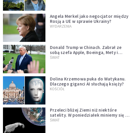
Angela Merkel jako negocjator między
Rosją a UE w sprawie Ukrainy?
WYDARZENIA
Donald Trump w Chinach. Zabrał ze
sobą szefa Apple, Boeinga, Mety i
Muska
ŚWIAT
Dolina Krzemowa puka do Watykanu.
Dlaczego giganci AI słuchają księży?
KOŚCIÓŁ
Przeleci bliżej Ziemi niż niektóre
satelity. W poniedziałek miniemy się z
asteroidą, która poprzedzi znacznie
ŚWIAT
większego "gościa"