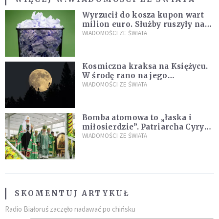
Wyrzucił do kosza kupon wart
milion euro. Służby ruszyły na
poszukiwania
WIADOMOŚCI ZE ŚWIATA
Kosmiczna kraksa na Księżycu.
W środę rano na jego
powierzchni dojdzie do
WIADOMOŚCI ZE ŚWIATA
niezwykłego zdarzenia
Bomba atomowa to „łaska i
miłosierdzie”. Patriarcha Cyryl
wychwala Putina
WIADOMOŚCI ZE ŚWIATA
SKOMENTUJ ARTYKUŁ
Radio Białoruś zaczęło nadawać po chińsku