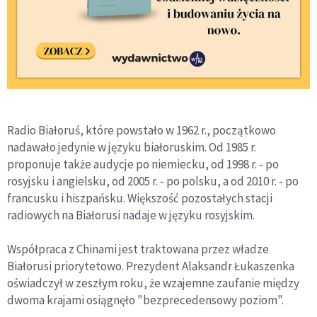
Radio Białoruś, które powstało w 1962 r., początkowo
nadawało jedynie w języku białoruskim. Od 1985 r.
proponuje także audycje po niemiecku, od 1998 r. - po
rosyjsku i angielsku, od 2005 r. - po polsku, a od 2010 r. - po
francusku i hiszpańsku. Większość pozostałych stacji
radiowych na Białorusi nadaje w języku rosyjskim.
Współpraca z Chinami jest traktowana przez władze
Białorusi priorytetowo. Prezydent Alaksandr Łukaszenka
oświadczył w zeszłym roku, że wzajemne zaufanie między
dwoma krajami osiągnęło "bezprecedensowy poziom".