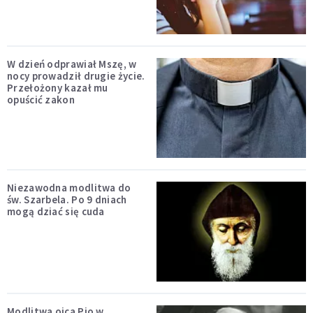
W dzień odprawiał Mszę, w
nocy prowadził drugie życie.
Przełożony kazał mu
opuścić zakon
Niezawodna modlitwa do
św. Szarbela. Po 9 dniach
mogą dziać się cuda
Modlitwa ojca Pio w