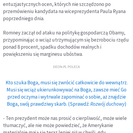
entuzjastycznych ocen, których nie szczędzono po
przemówieniu kandydata na wiceprezydenta Paula Ryana
poprzedniego dnia.
Romney zaczął od ataku na politykę gospodarczą Obamy,
przypominając o wciąż utrzymującym się bezrobociu rzędu
ponad 8 procent, spadku dochodów realnych i
powiększeniu się marginesu ubóstwa.
DEON.PL POLECA
Kto szuka Boga, musi się zwrócić całkowicie do wewnątrz.
Musi się wciąż ukierunkowywać na Boga, zawsze mieć Go
przed oczyma i wytrwale zapominać o sobie, aż znajdzie
Boga, swój prawdziwy skarb. (Sprawdź:
Rozwój duchowy
)
- Ten prezydent może nas prosić o cierpliwość, może wiele
tłumaczyć, ale nie może powiedzieć, że Amerykanie
materialnie mają się teraz lepiej niż w chwili, gdy