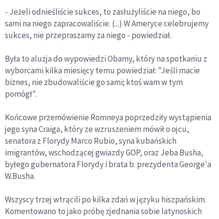
- Jeżeli odnieśliście sukces, to zasłużyliście na niego, bo
sami na niego zapracowaliście. (...) W Ameryce celebrujemy
sukces, nie przepraszamy za niego - powiedział.
Była to aluzja do wypowiedzi Obamy, który na spotkaniu z
wyborcami kilka miesięcy temu powiedział: "Jeśli macie
biznes, nie zbudowaliście go sami; ktoś wam w tym
pomógł".
Końcowe przemówienie Romneya poprzedziły wystąpienia
jego syna Craiga, który ze wzruszeniem mówił o ojcu,
senatora z Florydy Marco Rubio, syna kubańskich
imigrantów, wschodzącej gwiazdy GOP, oraz Jeba Busha,
byłego gubernatora Florydy i brata b. prezydenta George'a
W.Busha.
Wszyscy trzej wtrącili po kilka zdań w języku hiszpańskim.
Komentowano to jako próbę zjednania sobie latynoskich