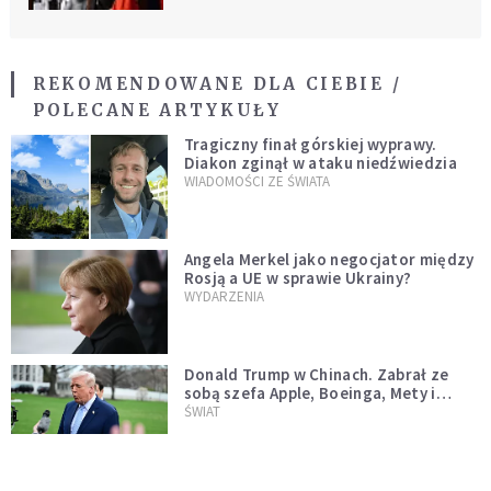
REKOMENDOWANE DLA CIEBIE /
POLECANE ARTYKUŁY
Tragiczny finał górskiej wyprawy.
Diakon zginął w ataku niedźwiedzia
WIADOMOŚCI ZE ŚWIATA
Angela Merkel jako negocjator między
Rosją a UE w sprawie Ukrainy?
WYDARZENIA
Donald Trump w Chinach. Zabrał ze
sobą szefa Apple, Boeinga, Mety i
Muska
ŚWIAT
Dolina Krzemowa puka do Watykanu.