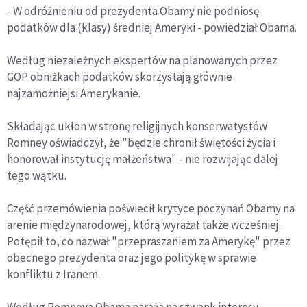
- W odróżnieniu od prezydenta Obamy nie podniosę
podatków dla (klasy) średniej Ameryki - powiedział Obama.
Według niezależnych ekspertów na planowanych przez
GOP obniżkach podatków skorzystają głównie
najzamożniejsi Amerykanie.
Składając ukłon w stronę religijnych konserwatystów
Romney oświadczył, że "będzie chronił świętości życia i
honorował instytucję małżeństwa" - nie rozwijając dalej
tego wątku.
Część przemówienia poświecił krytyce poczynań Obamy na
arenie międzynarodowej, którą wyrażał także wcześniej.
Potępił to, co nazwał "przepraszaniem za Amerykę" przez
obecnego prezydenta oraz jego politykę w sprawie
konfliktu z Iranem.
Według Romneya Obama naraża na szwank interesy