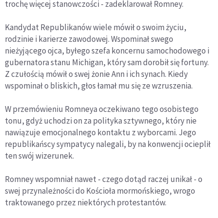
trochę więcej stanowczości - zadeklarował Romney.
Kandydat Republikanów wiele mówił o swoim życiu,
rodzinie i karierze zawodowej. Wspominał swego
nieżyjącego ojca, byłego szefa koncernu samochodowego i
gubernatora stanu Michigan, który sam dorobił się fortuny.
Z czułością mówił o swej żonie Ann i ich synach. Kiedy
wspominał o bliskich, głos łamał mu się ze wzruszenia.
W przemówieniu Romneya oczekiwano tego osobistego
tonu, gdyż uchodzi on za polityka sztywnego, który nie
nawiązuje emocjonalnego kontaktu z wyborcami. Jego
republikańscy sympatycy nalegali, by na konwencji ocieplił
ten swój wizerunek.
Romney wspomniał nawet - czego dotąd raczej unikał - o
swej przynależności do Kościoła mormońskiego, wrogo
traktowanego przez niektórych protestantów.