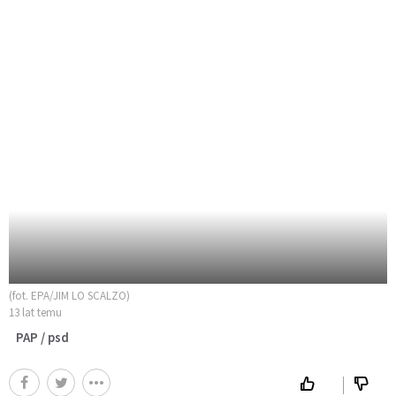
(fot. EPA/JIM LO SCALZO)
13 lat temu
PAP / psd