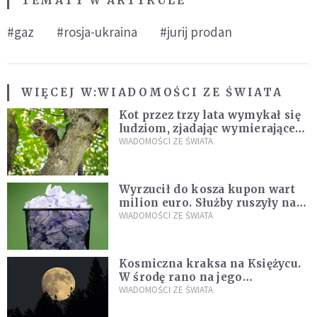
TEMATY W ARTYKULE
#gaz
#rosja-ukraina
#jurij prodan
WIĘCEJ W:
WIADOMOŚCI ZE ŚWIATA
Kot przez trzy lata wymykał się
ludziom, zjadając wymierające
kaczki. W końcu popełnił
WIADOMOŚCI ZE ŚWIATA
fatalny błąd
Wyrzucił do kosza kupon wart
milion euro. Służby ruszyły na
poszukiwania
WIADOMOŚCI ZE ŚWIATA
Kosmiczna kraksa na Księżycu.
W środę rano na jego
powierzchni dojdzie do
WIADOMOŚCI ZE ŚWIATA
niezwykłego zdarzenia