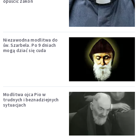
opuścić zakon
Niezawodna modlitwa do
św. Szarbela. Po 9 dniach
mogą dziać się cuda
Modlitwa ojca Pio w
trudnych i beznadziejnych
sytuacjach