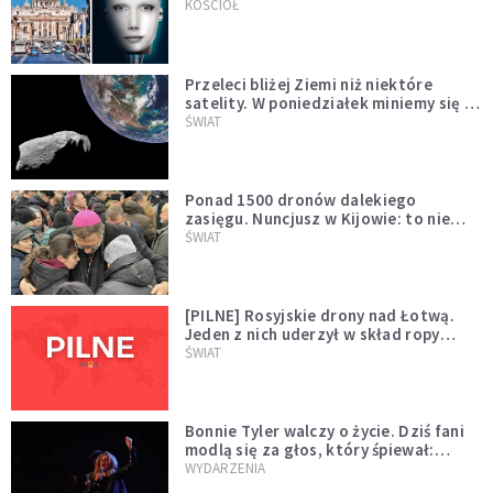
KOŚCIÓŁ
Przeleci bliżej Ziemi niż niektóre
satelity. W poniedziałek miniemy się z
asteroidą, która poprzedzi znacznie
ŚWIAT
większego "gościa"
Ponad 1500 dronów dalekiego
zasięgu. Nuncjusz w Kijowie: to nie
wygląda na wolę zakończenia wojny
ŚWIAT
[PILNE] Rosyjskie drony nad Łotwą.
Jeden z nich uderzył w skład ropy
naftowej
ŚWIAT
Bonnie Tyler walczy o życie. Dziś fani
modlą się za głos, który śpiewał:
"Lord, help me"
WYDARZENIA