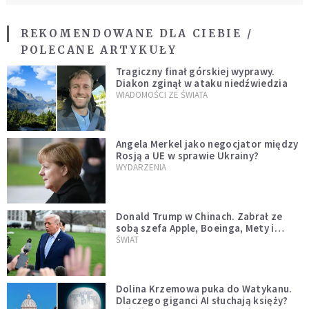
REKOMENDOWANE DLA CIEBIE /
POLECANE ARTYKUŁY
Tragiczny finał górskiej wyprawy.
Diakon zginął w ataku niedźwiedzia
WIADOMOŚCI ZE ŚWIATA
Angela Merkel jako negocjator między
Rosją a UE w sprawie Ukrainy?
WYDARZENIA
Donald Trump w Chinach. Zabrał ze
sobą szefa Apple, Boeinga, Mety i
Muska
ŚWIAT
Dolina Krzemowa puka do Watykanu.
Dlaczego giganci AI słuchają księży?