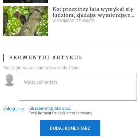
Kot przez trzy lata wymykał się
ludziom, zjadając wymierające
kaczki. W końcu popełnił
WIADOMOŚCI ZE ŚWIATA
fatalny błąd
SKOMENTUJ ARTYKUŁ
Rosja: pierwsze samoloty wróciły z Syrii
Zaloguj się
lub
skomentuj jako Gość
Twój komentarz będzie moderowany
DODAJ KOMENTARZ