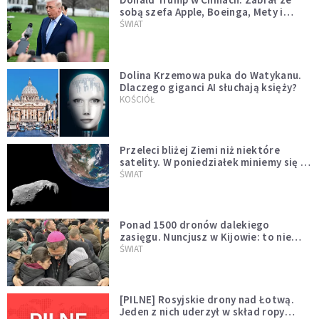
sobą szefa Apple, Boeinga, Mety i
Muska
ŚWIAT
Dolina Krzemowa puka do Watykanu.
Dlaczego giganci AI słuchają księży?
KOŚCIÓŁ
Przeleci bliżej Ziemi niż niektóre
satelity. W poniedziałek miniemy się z
asteroidą, która poprzedzi znacznie
ŚWIAT
większego "gościa"
Ponad 1500 dronów dalekiego
zasięgu. Nuncjusz w Kijowie: to nie
wygląda na wolę zakończenia wojny
ŚWIAT
[PILNE] Rosyjskie drony nad Łotwą.
Jeden z nich uderzył w skład ropy