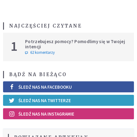
NAJCZĘŚCIEJ CZYTANE
1
Potrzebujesz pomocy? Pomodlimy się w Twojej
intencji
62 komentarzy
BĄDŹ NA BIEŻĄCO
ŚLEDŹ NAS NA FACEBOOKU
ŚLEDŹ NAS NA TWITTERZE
ŚLEDŹ NAS NA INSTAGRAMIE