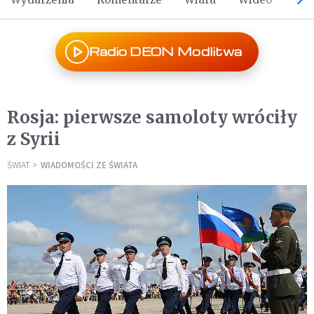
Radio DEON Modlitwa
Rosja: pierwsze samoloty wróciły
z Syrii
ŚWIAT
WIADOMOŚCI ZE ŚWIATA