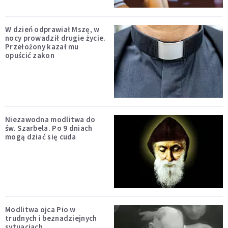
W dzień odprawiał Mszę, w
nocy prowadził drugie życie.
Przełożony kazał mu
opuścić zakon
Niezawodna modlitwa do
św. Szarbela. Po 9 dniach
mogą dziać się cuda
Modlitwa ojca Pio w
trudnych i beznadziejnych
sytuacjach