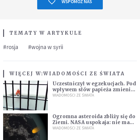
WSPOMÓŻ NAS
TEMATY W ARTYKULE
#rosja
#wojna w syrii
WIĘCEJ W:
WIADOMOŚCI ZE ŚWIATA
Uczestniczył w egzekucjach. Pod
wpływem słów papieża zmienił
zdanie
WIADOMOŚCI ZE ŚWIATA
Ogromna asteroida zbliży się do
Ziemi. NASA uspokaja: nie ma
zagrożenia
WIADOMOŚCI ZE ŚWIATA