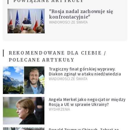
POWIĄZANE ARTYKUŁY
"Rosja nadal zachowuje się
konfrontacyjnie"
WIADOMOŚCI ZE ŚWIATA
REKOMENDOWANE DLA CIEBIE /
POLECANE ARTYKUŁY
Tragiczny finał górskiej wyprawy.
Diakon zginął w ataku niedźwiedzia
WIADOMOŚCI ZE ŚWIATA
Angela Merkel jako negocjator między
Rosją a UE w sprawie Ukrainy?
WYDARZENIA
Donald Trump w Chinach. Zabrał ze