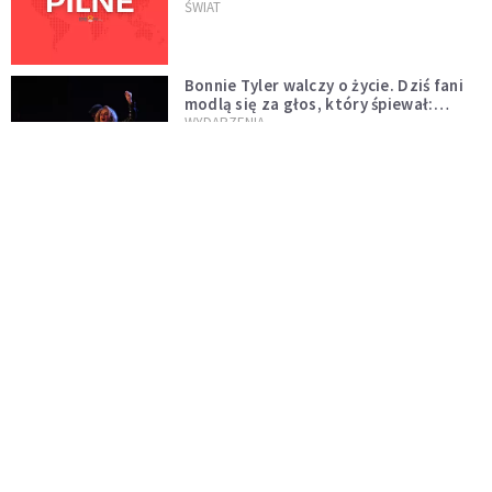
naftowej
ŚWIAT
Bonnie Tyler walczy o życie. Dziś fani
modlą się za głos, który śpiewał:
"Lord, help me"
WYDARZENIA