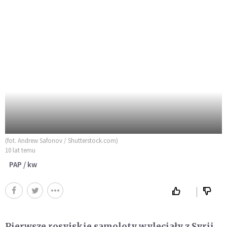
(fot. Andrew Safonov / Shutterstock.com)
10 lat temu
PAP / kw
Pierwsze rosyjskie samoloty wyleciały z Syrii