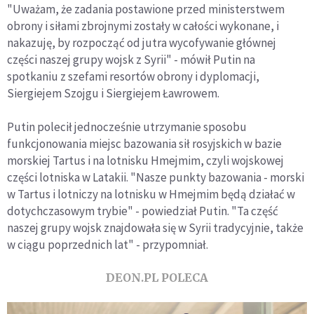
"Uważam, że zadania postawione przed ministerstwem
obrony i siłami zbrojnymi zostały w całości wykonane, i
nakazuję, by rozpocząć od jutra wycofywanie głównej
części naszej grupy wojsk z Syrii" - mówił Putin na
spotkaniu z szefami resortów obrony i dyplomacji,
Siergiejem Szojgu i Siergiejem Ławrowem.
Putin polecił jednocześnie utrzymanie sposobu
funkcjonowania miejsc bazowania sił rosyjskich w bazie
morskiej Tartus i na lotnisku Hmejmim, czyli wojskowej
części lotniska w Latakii. "Nasze punkty bazowania - morski
w Tartus i lotniczy na lotnisku w Hmejmim będą działać w
dotychczasowym trybie" - powiedział Putin. "Ta część
naszej grupy wojsk znajdowała się w Syrii tradycyjnie, także
w ciągu poprzednich lat" - przypomniał.
DEON.PL POLECA