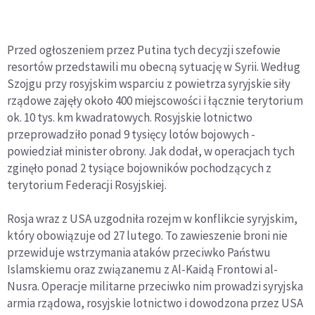
Przed ogłoszeniem przez Putina tych decyzji szefowie
resortów przedstawili mu obecną sytuację w Syrii. Według
Szojgu przy rosyjskim wsparciu z powietrza syryjskie siły
rządowe zajęły około 400 miejscowości i łącznie terytorium
ok. 10 tys. km kwadratowych. Rosyjskie lotnictwo
przeprowadziło ponad 9 tysięcy lotów bojowych -
powiedział minister obrony. Jak dodał, w operacjach tych
zginęło ponad 2 tysiące bojowników pochodzących z
terytorium Federacji Rosyjskiej.
Rosja wraz z USA uzgodniła rozejm w konflikcie syryjskim,
który obowiązuje od 27 lutego. To zawieszenie broni nie
przewiduje wstrzymania ataków przeciwko Państwu
Islamskiemu oraz związanemu z Al-Kaidą Frontowi al-
Nusra. Operacje militarne przeciwko nim prowadzi syryjska
armia rządowa, rosyjskie lotnictwo i dowodzona przez USA