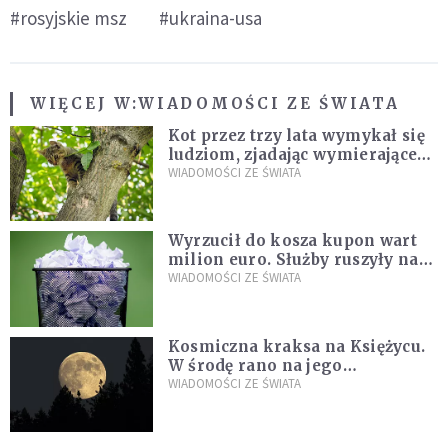
#rosyjskie msz
#ukraina-usa
WIĘCEJ W:
WIADOMOŚCI ZE ŚWIATA
Kot przez trzy lata wymykał się
ludziom, zjadając wymierające
kaczki. W końcu popełnił
WIADOMOŚCI ZE ŚWIATA
fatalny błąd
Wyrzucił do kosza kupon wart
milion euro. Służby ruszyły na
poszukiwania
WIADOMOŚCI ZE ŚWIATA
Kosmiczna kraksa na Księżycu.
W środę rano na jego
powierzchni dojdzie do
WIADOMOŚCI ZE ŚWIATA
niezwykłego zdarzenia