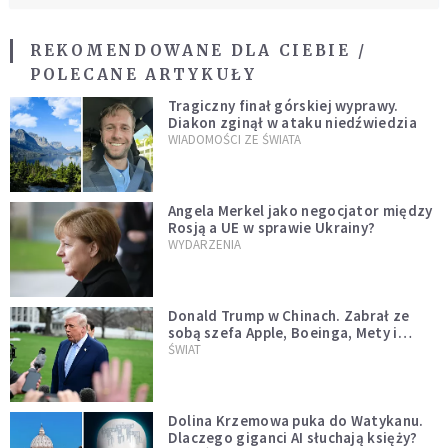
REKOMENDOWANE DLA CIEBIE /
POLECANE ARTYKUŁY
Tragiczny finał górskiej wyprawy.
Diakon zginął w ataku niedźwiedzia
WIADOMOŚCI ZE ŚWIATA
Angela Merkel jako negocjator między
Rosją a UE w sprawie Ukrainy?
WYDARZENIA
Donald Trump w Chinach. Zabrał ze
sobą szefa Apple, Boeinga, Mety i
Muska
ŚWIAT
Dolina Krzemowa puka do Watykanu.
Dlaczego giganci AI słuchają księży?