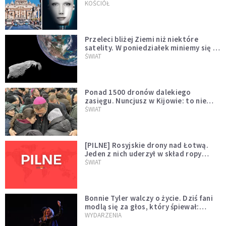
KOŚCIÓŁ
Przeleci bliżej Ziemi niż niektóre
satelity. W poniedziałek miniemy się z
asteroidą, która poprzedzi znacznie
ŚWIAT
większego "gościa"
Ponad 1500 dronów dalekiego
zasięgu. Nuncjusz w Kijowie: to nie
wygląda na wolę zakończenia wojny
ŚWIAT
[PILNE] Rosyjskie drony nad Łotwą.
Jeden z nich uderzył w skład ropy
naftowej
ŚWIAT
Bonnie Tyler walczy o życie. Dziś fani
modlą się za głos, który śpiewał:
"Lord, help me"
WYDARZENIA