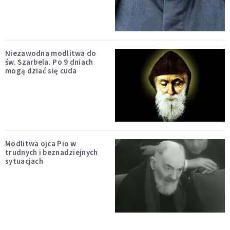
Niezawodna modlitwa do
św. Szarbela. Po 9 dniach
mogą dziać się cuda
Modlitwa ojca Pio w
trudnych i beznadziejnych
sytuacjach