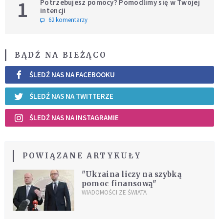
1
Potrzebujesz pomocy? Pomodlimy się w Twojej
intencji
62 komentarzy
BĄDŹ NA BIEŻĄCO
ŚLEDŹ NAS NA FACEBOOKU
ŚLEDŹ NAS NA TWITTERZE
ŚLEDŹ NAS NA INSTAGRAMIE
POWIĄZANE ARTYKUŁY
"Ukraina liczy na szybką
pomoc finansową"
WIADOMOŚCI ZE ŚWIATA