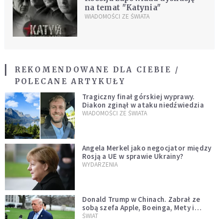
na temat "Katynia"
WIADOMOŚCI ZE ŚWIATA
REKOMENDOWANE DLA CIEBIE /
POLECANE ARTYKUŁY
Tragiczny finał górskiej wyprawy.
Diakon zginął w ataku niedźwiedzia
WIADOMOŚCI ZE ŚWIATA
Angela Merkel jako negocjator między
Rosją a UE w sprawie Ukrainy?
WYDARZENIA
Donald Trump w Chinach. Zabrał ze
sobą szefa Apple, Boeinga, Mety i
Muska
ŚWIAT