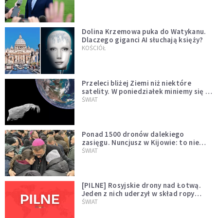
Dolina Krzemowa puka do Watykanu.
Dlaczego giganci AI słuchają księży?
KOŚCIÓŁ
Przeleci bliżej Ziemi niż niektóre
satelity. W poniedziałek miniemy się z
asteroidą, która poprzedzi znacznie
ŚWIAT
większego "gościa"
Ponad 1500 dronów dalekiego
zasięgu. Nuncjusz w Kijowie: to nie
wygląda na wolę zakończenia wojny
ŚWIAT
[PILNE] Rosyjskie drony nad Łotwą.
Jeden z nich uderzył w skład ropy
naftowej
ŚWIAT