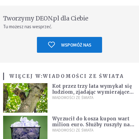
Tworzymy DEON.pl dla Ciebie
Tu możesz nas wesprzeć.
WSPOMÓŻ NAS
WIĘCEJ W:
WIADOMOŚCI ZE ŚWIATA
Kot przez trzy lata wymykał się
ludziom, zjadając wymierające
kaczki. W końcu popełnił
WIADOMOŚCI ZE ŚWIATA
fatalny błąd
Wyrzucił do kosza kupon wart
milion euro. Służby ruszyły na
poszukiwania
WIADOMOŚCI ZE ŚWIATA