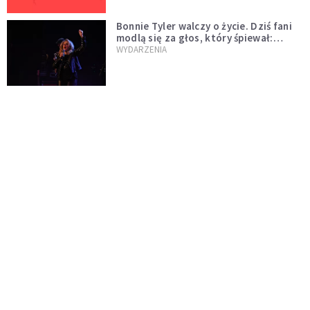
Bonnie Tyler walczy o życie. Dziś fani
modlą się za głos, który śpiewał:
"Lord, help me"
WYDARZENIA