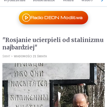
Radio DEON Modlitwa
"Rosjanie ucierpieli od stalinizmu
najbardziej"
ŚWIAT
WIADOMOŚCI ZE ŚWIATA