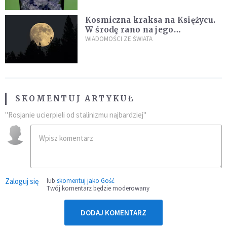
Kosmiczna kraksa na Księżycu.
W środę rano na jego
powierzchni dojdzie do
WIADOMOŚCI ZE ŚWIATA
niezwykłego zdarzenia
SKOMENTUJ ARTYKUŁ
"Rosjanie ucierpieli od stalinizmu najbardziej"
Zaloguj się
lub
skomentuj jako Gość
Twój komentarz będzie moderowany
DODAJ KOMENTARZ