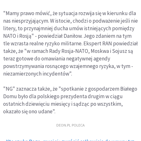
"Mamy prawo mówić, że sytuacja rozwija się w kierunku dla
nas niesprzyjającym. W istocie, chodzi o podważenie jeśli nie
litery, to przynajmniej ducha umów istniejących pomiędzy
NATO i Rosją" - powiedział Daniłow. Jego zdaniem na tym
tle wzrasta realne ryzyko militarne. Ekspert RAN powiedział
także, że "w ramach Rady Rosja-NATO, Moskwa i Sojusz są
teraz gotowe do omawiania negatywnej agendy
powstrzymywania rosnącego wzajemnego ryzyka, w tym -
niezamierzonych incydentów".
"NG" zaznacza także, że "spotkanie z gospodarzem Białego
Domu było dla polskiego prezydenta drugim w ciągu
ostatnich dziewięciu miesięcy i sądząc po wszystkim,
okazało się ono udane".
DEON.PL POLECA