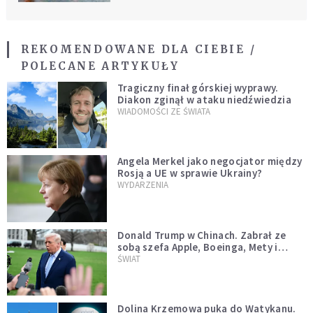
REKOMENDOWANE DLA CIEBIE /
POLECANE ARTYKUŁY
Tragiczny finał górskiej wyprawy.
Diakon zginął w ataku niedźwiedzia
WIADOMOŚCI ZE ŚWIATA
Angela Merkel jako negocjator między
Rosją a UE w sprawie Ukrainy?
WYDARZENIA
Donald Trump w Chinach. Zabrał ze
sobą szefa Apple, Boeinga, Mety i
Muska
ŚWIAT
Dolina Krzemowa puka do Watykanu.