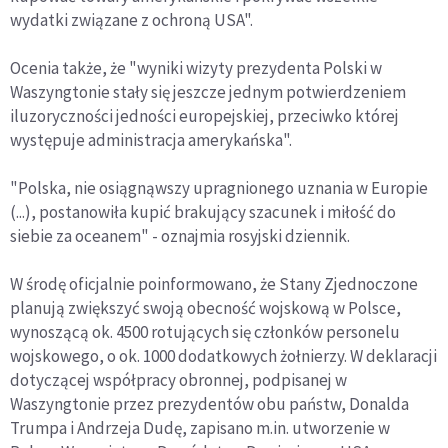
wydatki związane z ochroną USA".
Ocenia także, że "wyniki wizyty prezydenta Polski w
Waszyngtonie stały się jeszcze jednym potwierdzeniem
iluzoryczności jedności europejskiej, przeciwko której
występuje administracja amerykańska".
"Polska, nie osiągnąwszy upragnionego uznania w Europie
(...), postanowiła kupić brakujący szacunek i miłość do
siebie za oceanem" - oznajmia rosyjski dziennik.
W środę oficjalnie poinformowano, że Stany Zjednoczone
planują zwiększyć swoją obecność wojskową w Polsce,
wynoszącą ok. 4500 rotujących się członków personelu
wojskowego, o ok. 1000 dodatkowych żołnierzy. W deklaracji
dotyczącej współpracy obronnej, podpisanej w
Waszyngtonie przez prezydentów obu państw, Donalda
Trumpa i Andrzeja Dudę, zapisano m.in. utworzenie w