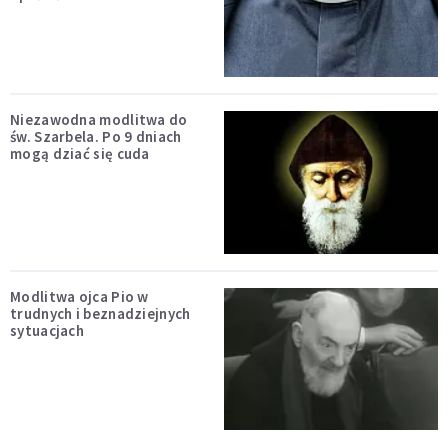
Niezawodna modlitwa do
św. Szarbela. Po 9 dniach
mogą dziać się cuda
Modlitwa ojca Pio w
trudnych i beznadziejnych
sytuacjach