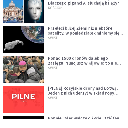
Dlaczego giganci AI słuchają księży?
KOŚCIÓŁ
Przeleci bliżej Ziemi niż niektóre
satelity. W poniedziałek miniemy się z
asteroidą, która poprzedzi znacznie
ŚWIAT
większego "gościa"
Ponad 1500 dronów dalekiego
zasięgu. Nuncjusz w Kijowie: to nie
wygląda na wolę zakończenia wojny
ŚWIAT
[PILNE] Rosyjskie drony nad Łotwą.
Jeden z nich uderzył w skład ropy
naftowej
ŚWIAT
Bonnie Tyler walczy o życie. Dziś fani
modlą się za głos, który śpiewał:
"Lord, help me"
WYDARZENIA