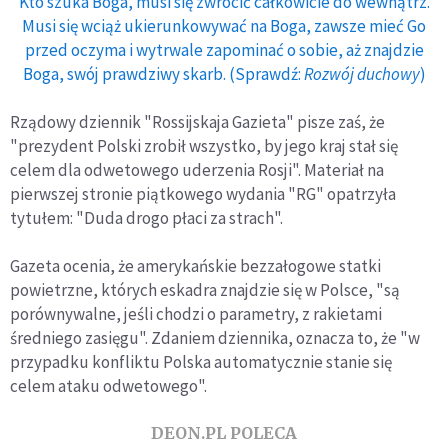
Kto szuka Boga, musi się zwrócić całkowicie do wewnątrz.
Musi się wciąż ukierunkowywać na Boga, zawsze mieć Go
przed oczyma i wytrwale zapominać o sobie, aż znajdzie
Boga, swój prawdziwy skarb. (Sprawdź:
Rozwój duchowy
)
Rządowy dziennik "Rossijskaja Gazieta" pisze zaś, że
"prezydent Polski zrobił wszystko, by jego kraj stał się
celem dla odwetowego uderzenia Rosji". Materiał na
pierwszej stronie piątkowego wydania "RG" opatrzyła
tytułem: "Duda drogo płaci za strach".
Gazeta ocenia, że amerykańskie bezzałogowe statki
powietrzne, których eskadra znajdzie się w Polsce, "są
porównywalne, jeśli chodzi o parametry, z rakietami
średniego zasięgu". Zdaniem dziennika, oznacza to, że "w
przypadku konfliktu Polska automatycznie stanie się
celem ataku odwetowego".
DEON.PL POLECA