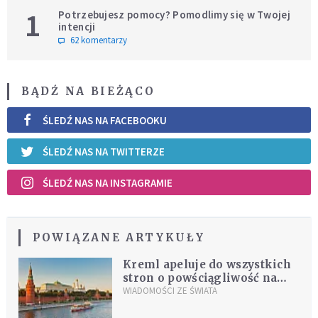
1
Potrzebujesz pomocy? Pomodlimy się w Twojej
intencji
62 komentarzy
BĄDŹ NA BIEŻĄCO
ŚLEDŹ NAS NA FACEBOOKU
ŚLEDŹ NAS NA TWITTERZE
ŚLEDŹ NAS NA INSTAGRAMIE
POWIĄZANE ARTYKUŁY
Kreml apeluje do wszystkich
stron o powściągliwość na
Bliskim Wschodzie
WIADOMOŚCI ZE ŚWIATA