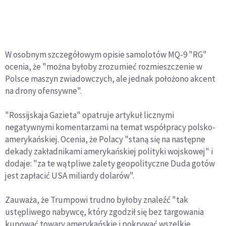
W osobnym szczegółowym opisie samolotów MQ-9 "RG"
ocenia, że "można byłoby zrozumieć rozmieszczenie w
Polsce maszyn zwiadowczych, ale jednak położono akcent
na drony ofensywne".
"Rossijskaja Gazieta" opatruje artykuł licznymi
negatywnymi komentarzami na temat współpracy polsko-
amerykańskiej. Ocenia, że Polacy "staną się na następne
dekady zakładnikami amerykańskiej polityki wojskowej" i
dodaje: "za te wątpliwe zalety geopolityczne Duda gotów
jest zapłacić USA miliardy dolarów".
Zauważa, że Trumpowi trudno byłoby znaleźć "tak
ustępliwego nabywcę, który zgodził się bez targowania
kupować towary amerykańskie i pokrywać wszelkie