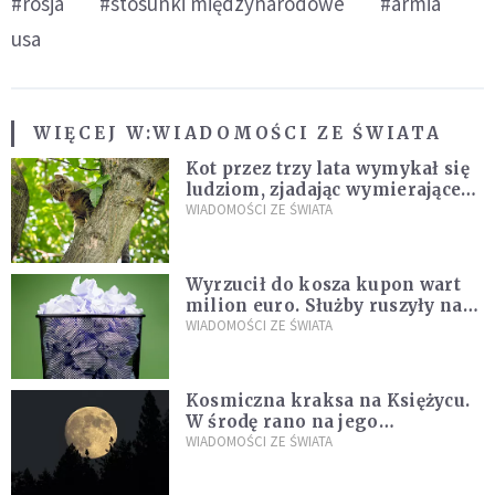
#rosja
#stosunki międzynarodowe
#armia
usa
WIĘCEJ W:
WIADOMOŚCI ZE ŚWIATA
Kot przez trzy lata wymykał się
ludziom, zjadając wymierające
kaczki. W końcu popełnił
WIADOMOŚCI ZE ŚWIATA
fatalny błąd
Wyrzucił do kosza kupon wart
milion euro. Służby ruszyły na
poszukiwania
WIADOMOŚCI ZE ŚWIATA
Kosmiczna kraksa na Księżycu.
W środę rano na jego
powierzchni dojdzie do
WIADOMOŚCI ZE ŚWIATA
niezwykłego zdarzenia