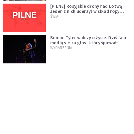
[PILNE] Rosyjskie drony nad Łotwą.
Jeden z nich uderzył w skład ropy
naftowej
ŚWIAT
Bonnie Tyler walczy o życie. Dziś fani
modlą się za głos, który śpiewał:
"Lord, help me"
WYDARZENIA