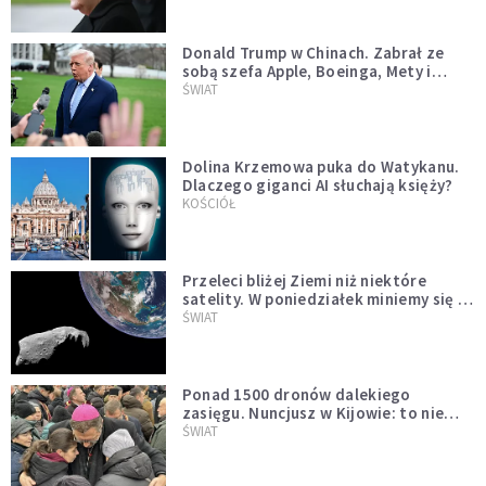
Donald Trump w Chinach. Zabrał ze
sobą szefa Apple, Boeinga, Mety i
Muska
ŚWIAT
Dolina Krzemowa puka do Watykanu.
Dlaczego giganci AI słuchają księży?
KOŚCIÓŁ
Przeleci bliżej Ziemi niż niektóre
satelity. W poniedziałek miniemy się z
asteroidą, która poprzedzi znacznie
ŚWIAT
większego "gościa"
Ponad 1500 dronów dalekiego
zasięgu. Nuncjusz w Kijowie: to nie
wygląda na wolę zakończenia wojny
ŚWIAT