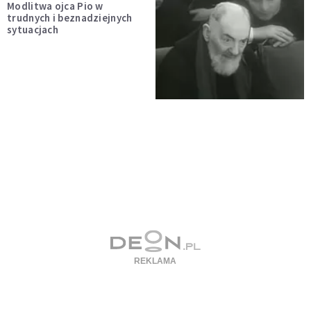
Modlitwa ojca Pio w
trudnych i beznadziejnych
sytuacjach