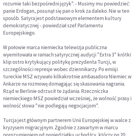
rozumie taki bezpośredni język". - Musimy mu powiedzieć:
panie Erdogan, posunął się pan o krok za daleko. Nie w ten
sposób. Satyra jest podstawowym elementem kultury
demokratycznej - powiedział szef Parlamentu
Europejskiego.
W połowie marca niemiecka telewizja publiczna
wyemitowała w ramach satyrycznej audycji "Extra 3" krótki
klip ostro krytykujący politykę prezydenta Turcji, w
szczególności represje wobec dziennikarzy. Po emisji
tureckie MSZ wzywało kilkakrotnie ambasadora Niemiec w
Ankarze na rozmowę domagając się skasowania nagrania.
Rząd w Berlinie odrzucił te żądania. Rzeczniczka
niemieckiego MSZ powiedział wcześniej, że wolność prasy i
wolność słowa "nie podlegają negocjacjom".
Turcja jest głównym partnerem Unii Europejskiej w walce z
kryzysem migracyjnym. Zgodnie z zawartym w marcu
porozumieniem od poniedziałku uchodźcy, którzy po 20