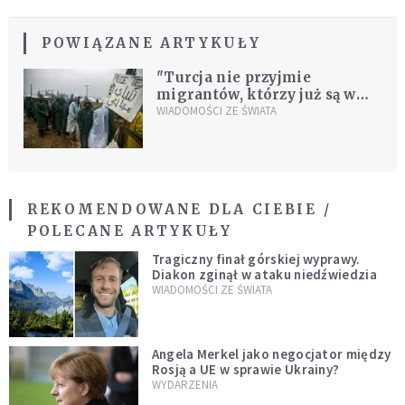
POWIĄZANE ARTYKUŁY
"Turcja nie przyjmie
migrantów, którzy już są w
Grecji"
WIADOMOŚCI ZE ŚWIATA
REKOMENDOWANE DLA CIEBIE /
POLECANE ARTYKUŁY
Tragiczny finał górskiej wyprawy.
Diakon zginął w ataku niedźwiedzia
WIADOMOŚCI ZE ŚWIATA
Angela Merkel jako negocjator między
Rosją a UE w sprawie Ukrainy?
WYDARZENIA