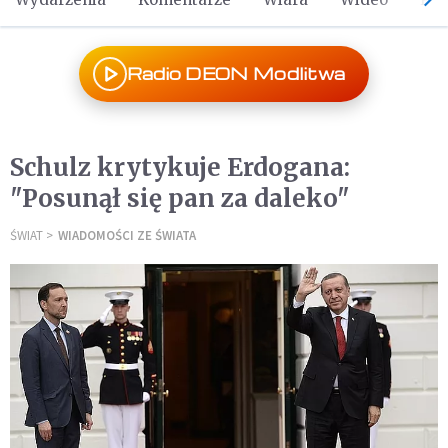
Radio DEON Modlitwa
Schulz krytykuje Erdogana:
"Posunął się pan za daleko"
ŚWIAT
WIADOMOŚCI ZE ŚWIATA