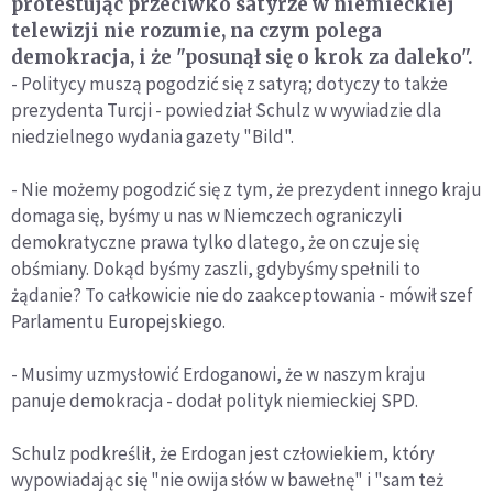
protestując przeciwko satyrze w niemieckiej
telewizji nie rozumie, na czym polega
demokracja, i że "posunął się o krok za daleko".
- Politycy muszą pogodzić się z satyrą; dotyczy to także
prezydenta Turcji - powiedział Schulz w wywiadzie dla
niedzielnego wydania gazety "Bild".
- Nie możemy pogodzić się z tym, że prezydent innego kraju
domaga się, byśmy u nas w Niemczech ograniczyli
demokratyczne prawa tylko dlatego, że on czuje się
obśmiany. Dokąd byśmy zaszli, gdybyśmy spełnili to
żądanie? To całkowicie nie do zaakceptowania - mówił szef
Parlamentu Europejskiego.
- Musimy uzmysłowić Erdoganowi, że w naszym kraju
panuje demokracja - dodał polityk niemieckiej SPD.
Schulz podkreślił, że Erdogan jest człowiekiem, który
wypowiadając się "nie owija słów w bawełnę" i "sam też