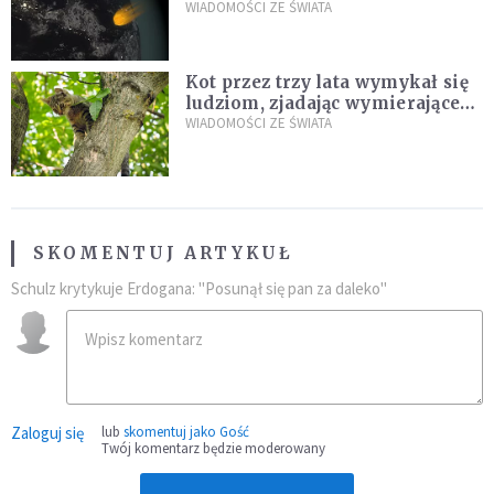
zagrożenia
WIADOMOŚCI ZE ŚWIATA
Kot przez trzy lata wymykał się
ludziom, zjadając wymierające
kaczki. W końcu popełnił
WIADOMOŚCI ZE ŚWIATA
fatalny błąd
SKOMENTUJ ARTYKUŁ
Schulz krytykuje Erdogana: "Posunął się pan za daleko"
Zaloguj się
lub
skomentuj jako Gość
Twój komentarz będzie moderowany