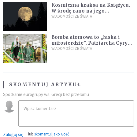
Kosmiczna kraksa na Księżycu.
W środę rano na jego
powierzchni dojdzie do
WIADOMOŚCI ZE ŚWIATA
niezwykłego zdarzenia
Bomba atomowa to „łaska i
miłosierdzie”. Patriarcha Cyryl
wychwala Putina
WIADOMOŚCI ZE ŚWIATA
SKOMENTUJ ARTYKUŁ
Spotkanie eurogrupy ws. Grecji bez przełomu
Zaloguj się
lub
skomentuj jako Gość