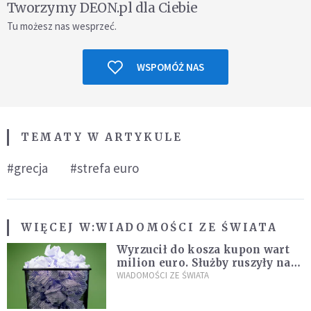
Tworzymy DEON.pl dla Ciebie
Tu możesz nas wesprzeć.
WSPOMÓŻ NAS
TEMATY W ARTYKULE
#grecja
#strefa euro
WIĘCEJ W:
WIADOMOŚCI ZE ŚWIATA
Wyrzucił do kosza kupon wart
milion euro. Służby ruszyły na
poszukiwania
WIADOMOŚCI ZE ŚWIATA