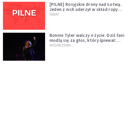
[PILNE] Rosyjskie drony nad Łotwą.
Jeden z nich uderzył w skład ropy
naftowej
ŚWIAT
Bonnie Tyler walczy o życie. Dziś fani
modlą się za głos, który śpiewał:
"Lord, help me"
WYDARZENIA