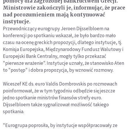
pomocy dla zagrożonej bankructwem Grecji.
Ministrowie zakończyli je, informując, że prace
nad porozumieniem mają kontynuować
instytucje.
Przewodniczący eurogrupy Jeroen Dijsselbloem na
konferencji po spotkaniu wskazał, że było bardzo mało
czasu na ocenę greckich propozycji, dlatego instytucje, tj.
Komisja Europejska, Międzynarodowy Fundusz Walutowy i
Europejski Bank Centralny, mogły tylko przekazać
"pierwsze wrażenie". Instytucje uznały, że stanowisko Aten
to "postęp" i dobra propozycja, by wznowić rozmowy.
Wiceszef KE ds. euro Valdis Dombrovskis po rozmowach
poinformował, że w tym tygodniu odbędzie się jeszcze
jedno spotkanie ministrów finansów strefy euro.
Dijsselbloem także sygnalizował możliwość takiego
spotkania.
"Eurogrupa poprosiła, by instytucje współpracowały ze