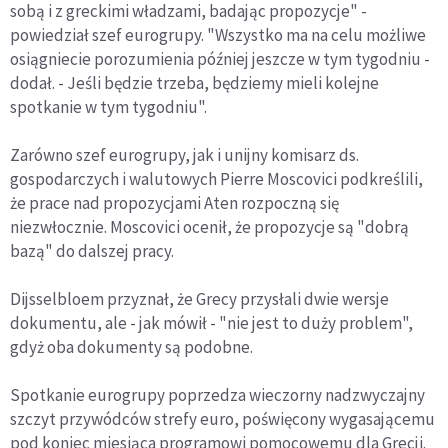
sobą i z greckimi władzami, badając propozycje" -
powiedział szef eurogrupy. "Wszystko ma na celu możliwe
osiągniecie porozumienia później jeszcze w tym tygodniu -
dodał. - Jeśli będzie trzeba, będziemy mieli kolejne
spotkanie w tym tygodniu".
Zarówno szef eurogrupy, jak i unijny komisarz ds.
gospodarczych i walutowych Pierre Moscovici podkreślili,
że prace nad propozycjami Aten rozpoczną się
niezwłocznie. Moscovici ocenił, że propozycje są "dobrą
bazą" do dalszej pracy.
Dijsselbloem przyznał, że Grecy przysłali dwie wersje
dokumentu, ale - jak mówił - "nie jest to duży problem",
gdyż oba dokumenty są podobne.
Spotkanie eurogrupy poprzedza wieczorny nadzwyczajny
szczyt przywódców strefy euro, poświęcony wygasającemu
pod koniec miesiąca programowi pomocowemu dla Grecji.