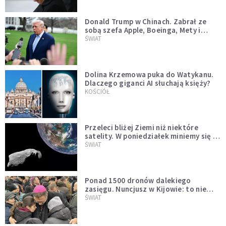
Donald Trump w Chinach. Zabrał ze
sobą szefa Apple, Boeinga, Mety i
Muska
ŚWIAT
Dolina Krzemowa puka do Watykanu.
Dlaczego giganci AI słuchają księży?
KOŚCIÓŁ
Przeleci bliżej Ziemi niż niektóre
satelity. W poniedziałek miniemy się z
asteroidą, która poprzedzi znacznie
ŚWIAT
większego "gościa"
Ponad 1500 dronów dalekiego
zasięgu. Nuncjusz w Kijowie: to nie
wygląda na wolę zakończenia wojny
ŚWIAT