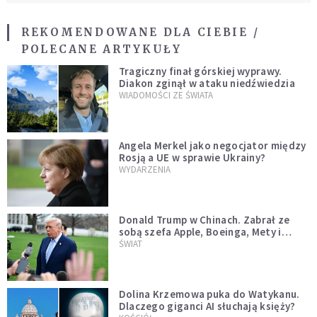
REKOMENDOWANE DLA CIEBIE /
POLECANE ARTYKUŁY
Tragiczny finał górskiej wyprawy.
Diakon zginął w ataku niedźwiedzia
WIADOMOŚCI ZE ŚWIATA
Angela Merkel jako negocjator między
Rosją a UE w sprawie Ukrainy?
WYDARZENIA
Donald Trump w Chinach. Zabrał ze
sobą szefa Apple, Boeinga, Mety i
Muska
ŚWIAT
Dolina Krzemowa puka do Watykanu.
Dlaczego giganci AI słuchają księży?