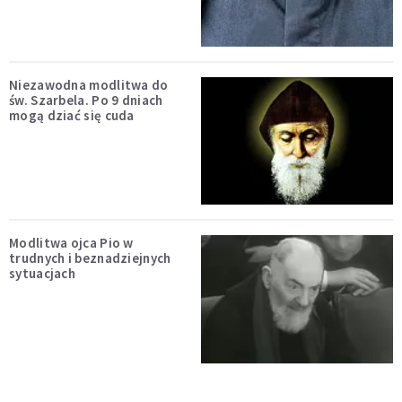
Niezawodna modlitwa do
św. Szarbela. Po 9 dniach
mogą dziać się cuda
Modlitwa ojca Pio w
trudnych i beznadziejnych
sytuacjach