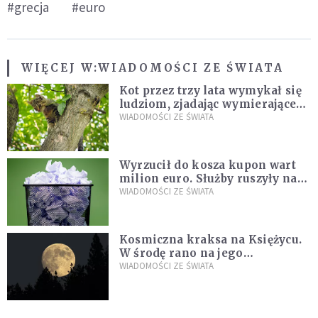
#grecja
#euro
WIĘCEJ W:
WIADOMOŚCI ZE ŚWIATA
Kot przez trzy lata wymykał się
ludziom, zjadając wymierające
kaczki. W końcu popełnił
WIADOMOŚCI ZE ŚWIATA
fatalny błąd
Wyrzucił do kosza kupon wart
milion euro. Służby ruszyły na
poszukiwania
WIADOMOŚCI ZE ŚWIATA
Kosmiczna kraksa na Księżycu.
W środę rano na jego
powierzchni dojdzie do
WIADOMOŚCI ZE ŚWIATA
niezwykłego zdarzenia