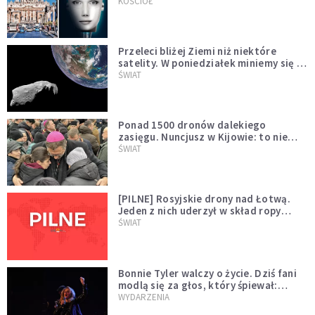
KOŚCIÓŁ
Przeleci bliżej Ziemi niż niektóre
satelity. W poniedziałek miniemy się z
asteroidą, która poprzedzi znacznie
ŚWIAT
większego "gościa"
Ponad 1500 dronów dalekiego
zasięgu. Nuncjusz w Kijowie: to nie
wygląda na wolę zakończenia wojny
ŚWIAT
[PILNE] Rosyjskie drony nad Łotwą.
Jeden z nich uderzył w skład ropy
naftowej
ŚWIAT
Bonnie Tyler walczy o życie. Dziś fani
modlą się za głos, który śpiewał:
"Lord, help me"
WYDARZENIA