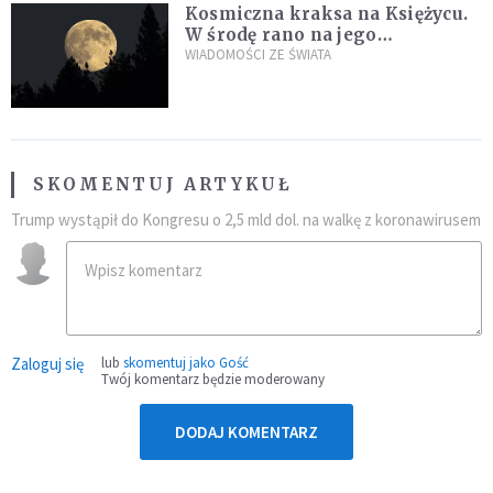
Kosmiczna kraksa na Księżycu.
W środę rano na jego
powierzchni dojdzie do
WIADOMOŚCI ZE ŚWIATA
niezwykłego zdarzenia
SKOMENTUJ ARTYKUŁ
Trump wystąpił do Kongresu o 2,5 mld dol. na walkę z koronawirusem
Zaloguj się
lub
skomentuj jako Gość
Twój komentarz będzie moderowany
DODAJ KOMENTARZ