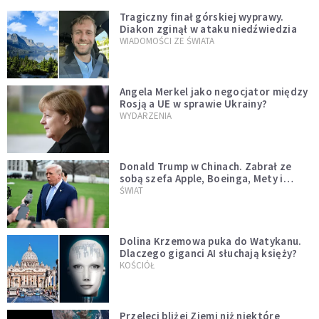
Tragiczny finał górskiej wyprawy.
Diakon zginął w ataku niedźwiedzia
WIADOMOŚCI ZE ŚWIATA
Angela Merkel jako negocjator między
Rosją a UE w sprawie Ukrainy?
WYDARZENIA
Donald Trump w Chinach. Zabrał ze
sobą szefa Apple, Boeinga, Mety i
Muska
ŚWIAT
Dolina Krzemowa puka do Watykanu.
Dlaczego giganci AI słuchają księży?
KOŚCIÓŁ
Przeleci bliżej Ziemi niż niektóre