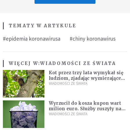
TEMATY W ARTYKULE
#epidemia koronawirusa
#chiny koronawirus
WIĘCEJ W:
WIADOMOŚCI ZE ŚWIATA
Kot przez trzy lata wymykał się
ludziom, zjadając wymierające
kaczki. W końcu popełnił
WIADOMOŚCI ZE ŚWIATA
fatalny błąd
Wyrzucił do kosza kupon wart
milion euro. Służby ruszyły na
poszukiwania
WIADOMOŚCI ZE ŚWIATA