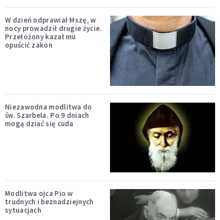
W dzień odprawiał Mszę, w
nocy prowadził drugie życie.
Przełożony kazał mu
opuścić zakon
Niezawodna modlitwa do
św. Szarbela. Po 9 dniach
mogą dziać się cuda
Modlitwa ojca Pio w
trudnych i beznadziejnych
sytuacjach