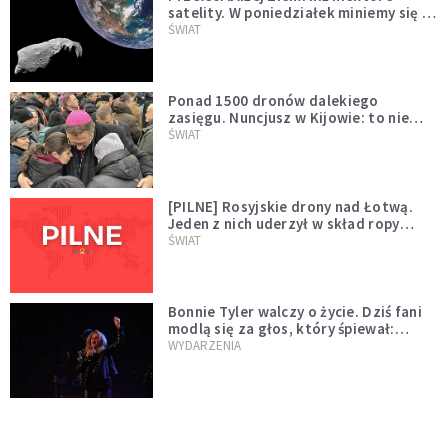
satelity. W poniedziałek miniemy się z
asteroidą, która poprzedzi znacznie
ŚWIAT
większego "gościa"
Ponad 1500 dronów dalekiego
zasięgu. Nuncjusz w Kijowie: to nie
wygląda na wolę zakończenia wojny
ŚWIAT
[PILNE] Rosyjskie drony nad Łotwą.
Jeden z nich uderzył w skład ropy
naftowej
ŚWIAT
Bonnie Tyler walczy o życie. Dziś fani
modlą się za głos, który śpiewał:
"Lord, help me"
WYDARZENIA