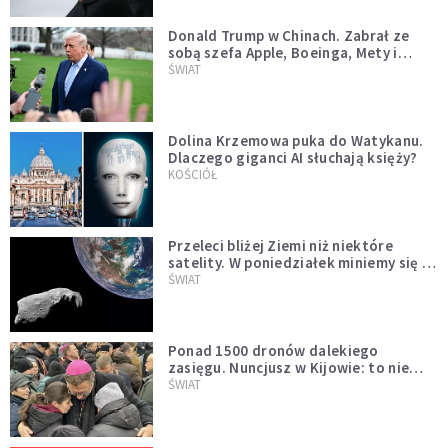
Donald Trump w Chinach. Zabrał ze
sobą szefa Apple, Boeinga, Mety i
Muska
ŚWIAT
Dolina Krzemowa puka do Watykanu.
Dlaczego giganci AI słuchają księży?
KOŚCIÓŁ
Przeleci bliżej Ziemi niż niektóre
satelity. W poniedziałek miniemy się z
asteroidą, która poprzedzi znacznie
ŚWIAT
większego "gościa"
Ponad 1500 dronów dalekiego
zasięgu. Nuncjusz w Kijowie: to nie
wygląda na wolę zakończenia wojny
ŚWIAT