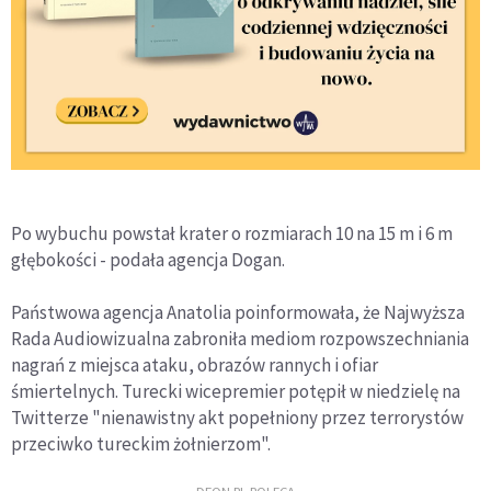
Po wybuchu powstał krater o rozmiarach 10 na 15 m i 6 m
głębokości - podała agencja Dogan.
Państwowa agencja Anatolia poinformowała, że Najwyższa
Rada Audiowizualna zabroniła mediom rozpowszechniania
nagrań z miejsca ataku, obrazów rannych i ofiar
śmiertelnych. Turecki wicepremier potępił w niedzielę na
Twitterze "nienawistny akt popełniony przez terrorystów
przeciwko tureckim żołnierzom".