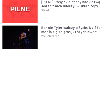
[PILNE] Rosyjskie drony nad Łotwą.
Jeden z nich uderzył w skład ropy
naftowej
ŚWIAT
Bonnie Tyler walczy o życie. Dziś fani
modlą się za głos, który śpiewał:
"Lord, help me"
WYDARZENIA