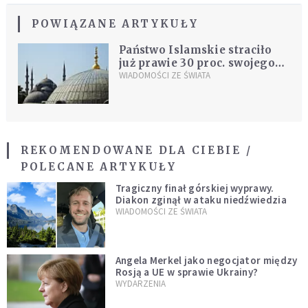
POWIĄZANE ARTYKUŁY
Państwo Islamskie straciło
już prawie 30 proc. swojego
terytorium
WIADOMOŚCI ZE ŚWIATA
REKOMENDOWANE DLA CIEBIE /
POLECANE ARTYKUŁY
Tragiczny finał górskiej wyprawy.
Diakon zginął w ataku niedźwiedzia
WIADOMOŚCI ZE ŚWIATA
Angela Merkel jako negocjator między
Rosją a UE w sprawie Ukrainy?
WYDARZENIA