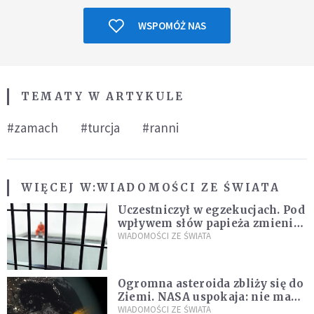
WSPOMÓŻ NAS
TEMATY W ARTYKULE
#zamach
#turcja
#ranni
WIĘCEJ W:
WIADOMOŚCI ZE ŚWIATA
Uczestniczył w egzekucjach. Pod
wpływem słów papieża zmienił
zdanie
WIADOMOŚCI ZE ŚWIATA
Ogromna asteroida zbliży się do
Ziemi. NASA uspokaja: nie ma
zagrożenia
WIADOMOŚCI ZE ŚWIATA