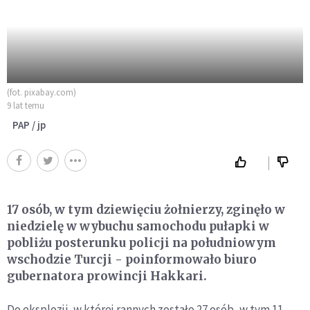
(fot. pixabay.com)
9 lat temu
PAP / jp
17 osób, w tym dziewięciu żołnierzy, zginęło w
niedzielę w wybuchu samochodu pułapki w
pobliżu posterunku policji na południowym
wschodzie Turcji - poinformowało biuro
gubernatora prowincji Hakkari.
Do eksplozji, w której rannych zostało 27 osób, w tym 11