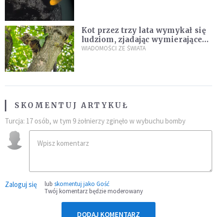
Kot przez trzy lata wymykał się
ludziom, zjadając wymierające
kaczki. W końcu popełnił
WIADOMOŚCI ZE ŚWIATA
fatalny błąd
SKOMENTUJ ARTYKUŁ
Turcja: 17 osób, w tym 9 żołnierzy zginęło w wybuchu bomby
Zaloguj się
lub
skomentuj jako Gość
Twój komentarz będzie moderowany
DODAJ KOMENTARZ