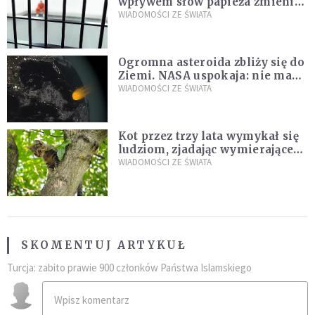
wpływem słów papieża zmienił
zdanie
WIADOMOŚCI ZE ŚWIATA
Ogromna asteroida zbliży się do
Ziemi. NASA uspokaja: nie ma
zagrożenia
WIADOMOŚCI ZE ŚWIATA
Kot przez trzy lata wymykał się
ludziom, zjadając wymierające
kaczki. W końcu popełnił
WIADOMOŚCI ZE ŚWIATA
fatalny błąd
SKOMENTUJ ARTYKUŁ
Turcja: zabito prawie 900 członków Państwa Islamskiego