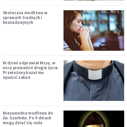
Skuteczna modlitwa w
sprawach trudnych i
beznadziejnych
W dzień odprawiał Mszę, w
nocy prowadził drugie życie.
Przełożony kazał mu
opuścić zakon
Niezawodna modlitwa do
św. Szarbela. Po 9 dniach
mogą dziać się cuda