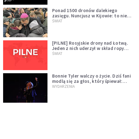
Ponad 1500 dronów dalekiego
zasięgu. Nuncjusz w Kijowie: to nie
wygląda na wolę zakończenia wojny
ŚWIAT
[PILNE] Rosyjskie drony nad Łotwą.
Jeden z nich uderzył w skład ropy
naftowej
ŚWIAT
Bonnie Tyler walczy o życie. Dziś fani
modlą się za głos, który śpiewał:
"Lord, help me"
WYDARZENIA