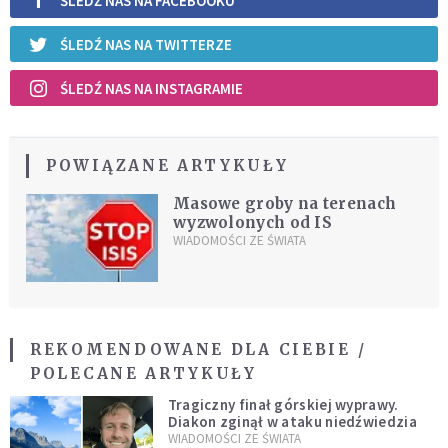
ŚLEDŹ NAS NA FACEBOOKU
ŚLEDŹ NAS NA TWITTERZE
ŚLEDŹ NAS NA INSTAGRAMIE
POWIĄZANE ARTYKUŁY
Masowe groby na terenach
wyzwolonych od IS
WIADOMOŚCI ZE ŚWIATA
REKOMENDOWANE DLA CIEBIE /
POLECANE ARTYKUŁY
Tragiczny finał górskiej wyprawy.
Diakon zginął w ataku niedźwiedzia
WIADOMOŚCI ZE ŚWIATA