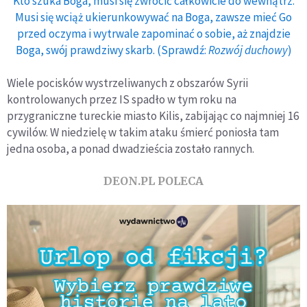
Kto szuka Boga, musi się zwrócić całkowicie do wewnątrz.
Musi się wciąż ukierunkowywać na Boga, zawsze mieć Go
przed oczyma i wytrwale zapominać o sobie, aż znajdzie
Boga, swój prawdziwy skarb. (Sprawdź:
Rozwój duchowy
)
Wiele pocisków wystrzeliwanych z obszarów Syrii
kontrolowanych przez IS spadło w tym roku na
przygraniczne tureckie miasto Kilis, zabijając co najmniej 16
cywilów. W niedzielę w takim ataku śmierć poniosła tam
jedna osoba, a ponad dwadzieścia zostało rannych.
DEON.PL POLECA