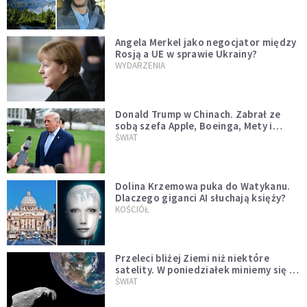
Angela Merkel jako negocjator między
Rosją a UE w sprawie Ukrainy?
WYDARZENIA
Donald Trump w Chinach. Zabrał ze
sobą szefa Apple, Boeinga, Mety i
Muska
ŚWIAT
Dolina Krzemowa puka do Watykanu.
Dlaczego giganci AI słuchają księży?
KOŚCIÓŁ
Przeleci bliżej Ziemi niż niektóre
satelity. W poniedziałek miniemy się z
asteroidą, która poprzedzi znacznie
ŚWIAT
większego "gościa"