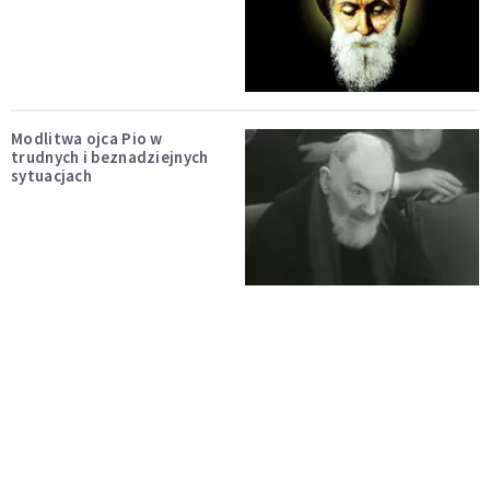
Modlitwa ojca Pio w
trudnych i beznadziejnych
sytuacjach