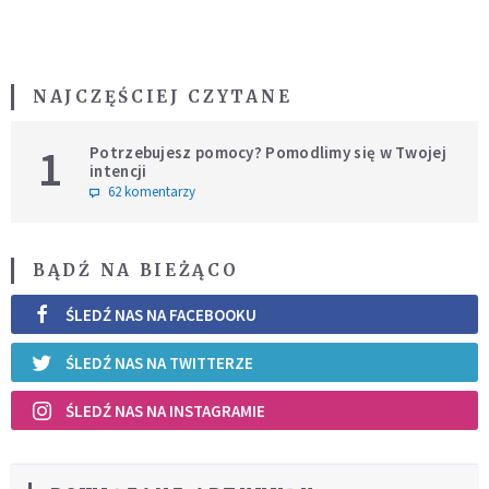
NAJCZĘŚCIEJ CZYTANE
1
Potrzebujesz pomocy? Pomodlimy się w Twojej
intencji
62 komentarzy
BĄDŹ NA BIEŻĄCO
ŚLEDŹ NAS NA FACEBOOKU
ŚLEDŹ NAS NA TWITTERZE
ŚLEDŹ NAS NA INSTAGRAMIE