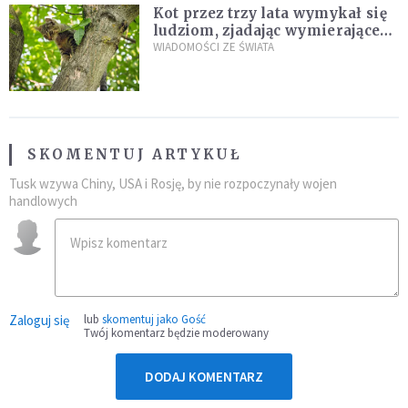
Kot przez trzy lata wymykał się
ludziom, zjadając wymierające
kaczki. W końcu popełnił
WIADOMOŚCI ZE ŚWIATA
fatalny błąd
SKOMENTUJ ARTYKUŁ
Tusk wzywa Chiny, USA i Rosję, by nie rozpoczynały wojen
handlowych
Zaloguj się
lub
skomentuj jako Gość
Twój komentarz będzie moderowany
DODAJ KOMENTARZ