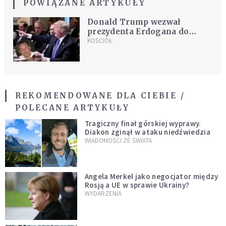
POWIĄZANE ARTYKUŁY
Donald Trump wezwał
prezydenta Erdogana do
uwolnienia pastora Brunsona
KOŚCIÓŁ
REKOMENDOWANE DLA CIEBIE /
POLECANE ARTYKUŁY
Tragiczny finał górskiej wyprawy.
Diakon zginął w ataku niedźwiedzia
WIADOMOŚCI ZE ŚWIATA
Angela Merkel jako negocjator między
Rosją a UE w sprawie Ukrainy?
WYDARZENIA