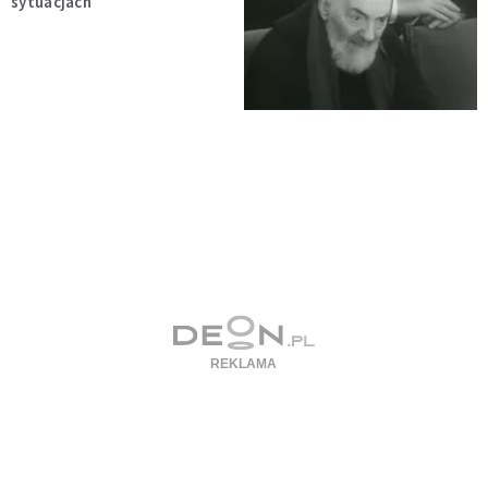
sytuacjach