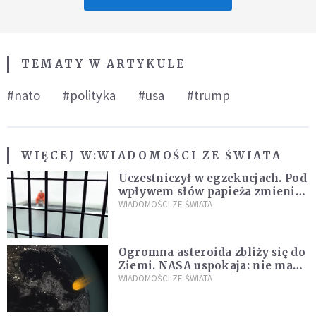
TEMATY W ARTYKULE
#nato
#polityka
#usa
#trump
WIĘCEJ W:
WIADOMOŚCI ZE ŚWIATA
Uczestniczył w egzekucjach. Pod
wpływem słów papieża zmienił
zdanie
WIADOMOŚCI ZE ŚWIATA
Ogromna asteroida zbliży się do
Ziemi. NASA uspokaja: nie ma
zagrożenia
WIADOMOŚCI ZE ŚWIATA