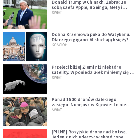
Donald Trump w Chinach. Zabrał ze
sobą szefa Apple, Boeinga, Mety i
Muska
ŚWIAT
Dolina Krzemowa puka do Watykanu.
Dlaczego giganci AI słuchają księży?
KOŚCIÓŁ
Przeleci bliżej Ziemi niż niektóre
satelity. W poniedziałek miniemy się z
asteroidą, która poprzedzi znacznie
ŚWIAT
większego "gościa"
Ponad 1500 dronów dalekiego
zasięgu. Nuncjusz w Kijowie: to nie
wygląda na wolę zakończenia wojny
ŚWIAT
[PILNE] Rosyjskie drony nad Łotwą.
Jeden z nich uderzył w skład ropy