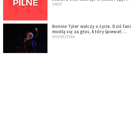
naftowej
ŚWIAT
Bonnie Tyler walczy o życie. Dziś fani
modlą się za głos, który śpiewał:
"Lord, help me"
WYDARZENIA