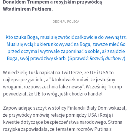
Donaldem Trumpem a rosyjskim przywódcą
Władimirem Putinem.
DEON.PL POLECA
Kto szuka Boga, musi się zwrócić całkowicie do wewnątrz.
Musi się wciąż ukierunkowywać na Boga, zawsze mieć Go
przed oczyma i wytrwale zapominać o sobie, aż znajdzie
Boga, swój prawdziwy skarb. (Sprawdź:
Rozwój duchowy
)
W niedzielę Tusk napisał na Twitterze, że UE i USA to
najlepsi przyjaciele, a "ktokolwiek mówi, że jesteśmy
wrogami, rozpowszechnia fake newsy". Wcześniej Trump
powiedział, że UE to wróg, jeśli chodzi o handel.
Zapowiadając szczyt w stolicy Finlandii Biały Dom wskazał,
że przywódcy omówią relacje pomiędzy USA i Rosją i
kwestie dotyczące bezpieczeństwa narodowego. Strona
rosyjska zapowiadała, że tematem rozmów Putina z