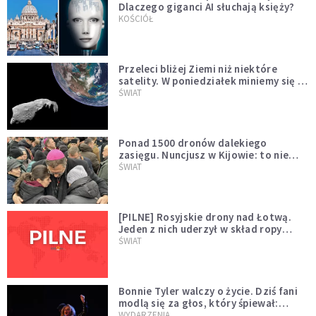
Dlaczego giganci AI słuchają księży?
KOŚCIÓŁ
Przeleci bliżej Ziemi niż niektóre
satelity. W poniedziałek miniemy się z
asteroidą, która poprzedzi znacznie
ŚWIAT
większego "gościa"
Ponad 1500 dronów dalekiego
zasięgu. Nuncjusz w Kijowie: to nie
wygląda na wolę zakończenia wojny
ŚWIAT
[PILNE] Rosyjskie drony nad Łotwą.
Jeden z nich uderzył w skład ropy
naftowej
ŚWIAT
Bonnie Tyler walczy o życie. Dziś fani
modlą się za głos, który śpiewał:
"Lord, help me"
WYDARZENIA