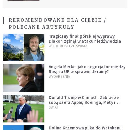
REKOMENDOWANE DLA CIEBIE /
POLECANE ARTYKUŁY
Tragiczny finał górskiej wyprawy.
Diakon zginął w ataku niedźwiedzia
WIADOMOŚCI ZE ŚWIATA
Angela Merkel jako negocjator między
Rosją a UE w sprawie Ukrainy?
WYDARZENIA
Donald Trump w Chinach. Zabrał ze
sobą szefa Apple, Boeinga, Mety i
Muska
ŚWIAT
Dolina Krzemowa puka do Watykanu.