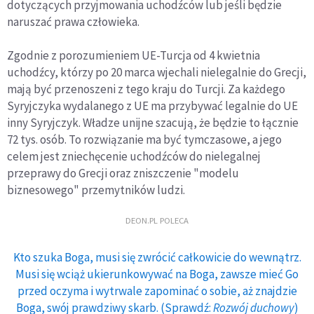
dotyczących przyjmowania uchodźców lub jeśli będzie
naruszać prawa człowieka.
Zgodnie z porozumieniem UE-Turcja od 4 kwietnia
uchodźcy, którzy po 20 marca wjechali nielegalnie do Grecji,
mają być przenoszeni z tego kraju do Turcji. Za każdego
Syryjczyka wydalanego z UE ma przybywać legalnie do UE
inny Syryjczyk. Władze unijne szacują, że będzie to łącznie
72 tys. osób. To rozwiązanie ma być tymczasowe, a jego
celem jest zniechęcenie uchodźców do nielegalnej
przeprawy do Grecji oraz zniszczenie "modelu
biznesowego" przemytników ludzi.
DEON.PL POLECA
Kto szuka Boga, musi się zwrócić całkowicie do wewnątrz.
Musi się wciąż ukierunkowywać na Boga, zawsze mieć Go
przed oczyma i wytrwale zapominać o sobie, aż znajdzie
Boga, swój prawdziwy skarb. (Sprawdź:
Rozwój duchowy
)