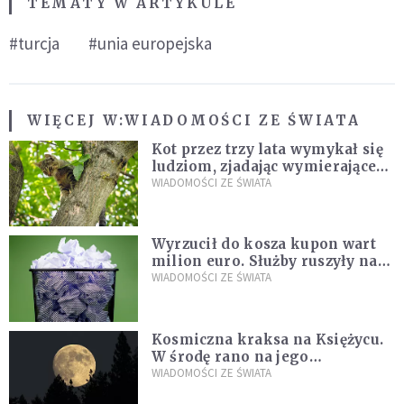
TEMATY W ARTYKULE
#turcja
#unia europejska
WIĘCEJ W:
WIADOMOŚCI ZE ŚWIATA
Kot przez trzy lata wymykał się
ludziom, zjadając wymierające
kaczki. W końcu popełnił
WIADOMOŚCI ZE ŚWIATA
fatalny błąd
Wyrzucił do kosza kupon wart
milion euro. Służby ruszyły na
poszukiwania
WIADOMOŚCI ZE ŚWIATA
Kosmiczna kraksa na Księżycu.
W środę rano na jego
powierzchni dojdzie do
WIADOMOŚCI ZE ŚWIATA
niezwykłego zdarzenia