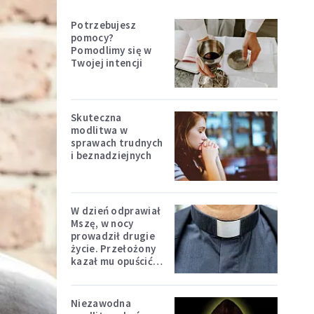
Potrzebujesz
pomocy?
Pomodlimy się w
Twojej intencji
Skuteczna
modlitwa w
sprawach trudnych
i beznadziejnych
W dzień odprawiał
Mszę, w nocy
prowadził drugie
życie. Przełożony
kazał mu opuścić
zakon
Niezawodna