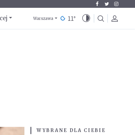
11
°
cej
Warszawa
WYBRANE DLA CIEBIE