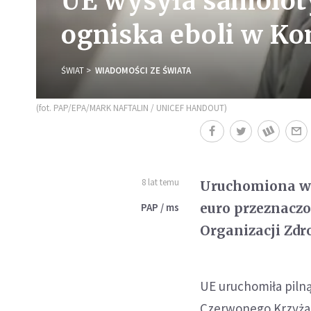
UE wysyła samoloty
ogniska eboli w K
ŚWIAT
WIADOMOŚCI ZE ŚWIATA
(fot. PAP/EPA/MARK NAFTALIN / UNICEF HANDOUT)
8 lat temu
Uruchomiona w 
euro przeznaczo
PAP / ms
Organizacji Zdr
UE uruchomiła pilną
Czerwonego Krzyża