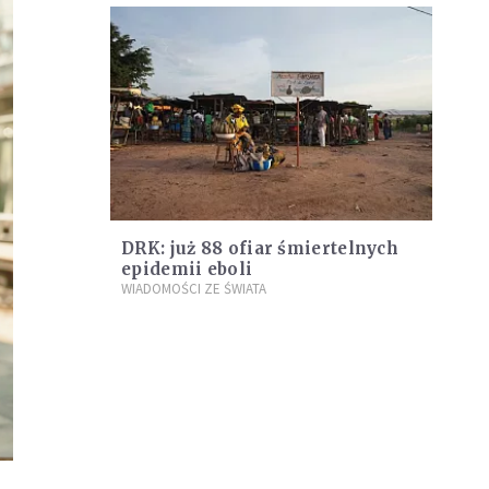
DRK: już 88 ofiar śmiertelnych
epidemii eboli
WIADOMOŚCI ZE ŚWIATA