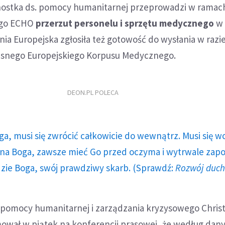
nostka ds. pomocy humanitarnej przeprowadzi w ramach
zego ECHO
przerzut personelu i sprzętu medycznego
w
nia Europejska zgłosiła też gotowość do wysłania w razi
asnego Europejskiego Korpusu Medycznego.
DEON.PL POLECA
ga, musi się zwrócić całkowicie do wewnątrz. Musi się w
a Boga, zawsze mieć Go przed oczyma i wytrwale zap
dzie Boga, swój prawdziwy skarb. (Sprawdź:
Rozwój duc
. pomocy humanitarnej i zarządzania kryzysowego Chris
rmował w piątek na konferencji prasowej, że według da