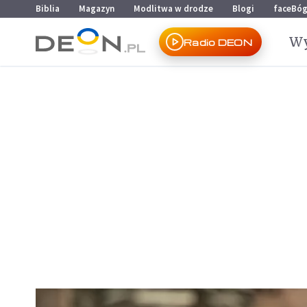
Przejdź do menu głównego
Przejdź do treści
Biblia
Magazyn
Modlitwa w drodze
Blogi
faceBó
Wy
Radio DEON