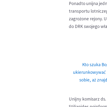
Ponadto unijna jed
transportu lotnic
zagrożone rejony. U
do DRK swojego wł
Kto szuka Bo
ukierunkowywać n
sobie, aż znaj
Unijny komisarz ds
Stilianides poinfo