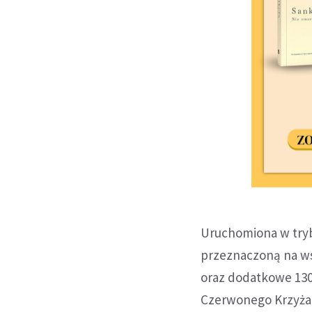
Uruchomiona w try
przeznaczoną na ws
oraz dodatkowe 130 
Czerwonego Krzyża