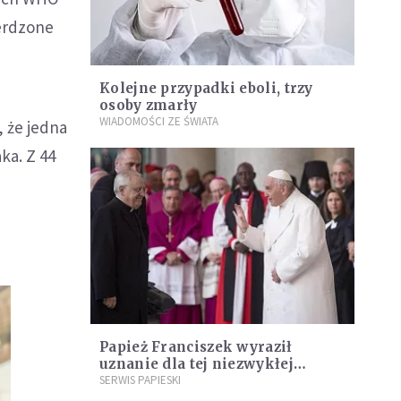
ierdzone
Kolejne przypadki eboli, trzy
osoby zmarły
WIADOMOŚCI ZE ŚWIATA
, że jedna
ka. Z 44
Papież Franciszek wyraził
uznanie dla tej niezwykłej
organizacji: "jesteście jak
SERWIS PAPIESKI
Samarytanin"