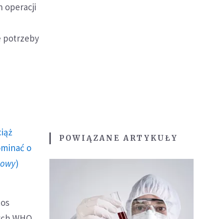
 operacji
e potrzeby
ciąż
POWIĄZANE ARTYKUŁY
ominać o
howy
)
tos
nych WHO