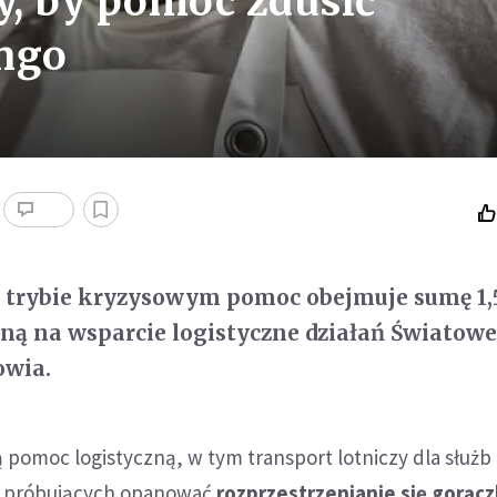
, by pomóc zdusić
ongo
trybie kryzysowym pomoc obejmuje sumę 1,
ną na wsparcie logistyczne działań Światowe
owia.
 pomoc logistyczną, w tym transport lotniczy dla służb
 próbujących opanować
rozprzestrzenianie się gorącz