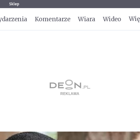
g
Sklep
Wię
darzenia
Komentarze
Wiara
Wideo