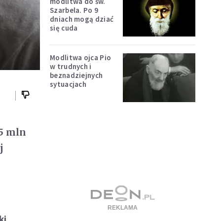
modlitwa do św.
Szarbela. Po 9
dniach mogą dziać
się cuda
Modlitwa ojca Pio
w trudnych i
beznadziejnych
sytuacjach
5 mln
j
ki