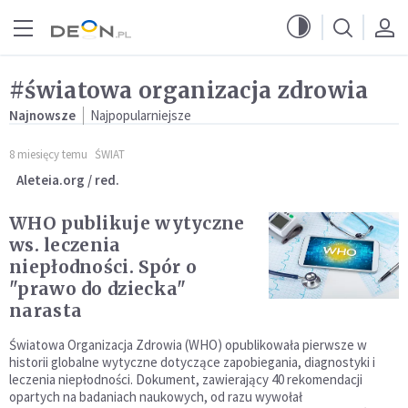
Przejdź do menu głównego
Przejdź do treści
#światowa organizacja zdrowia
Najnowsze
Najpopularniejsze
8 miesięcy temu
ŚWIAT
Aleteia.org / red.
WHO publikuje wytyczne
ws. leczenia
niepłodności. Spór o
"prawo do dziecka"
narasta
Światowa Organizacja Zdrowia (WHO) opublikowała pierwsze w
historii globalne wytyczne dotyczące zapobiegania, diagnostyki i
leczenia niepłodności. Dokument, zawierający 40 rekomendacji
opartych na badaniach naukowych, od razu wywołał