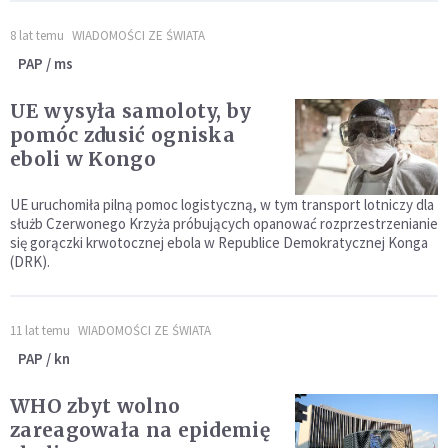
8 lat temu
WIADOMOŚCI ZE ŚWIATA
PAP / ms
UE wysyła samoloty, by
pomóc zdusić ogniska
eboli w Kongo
UE uruchomiła pilną pomoc logistyczną, w tym transport lotniczy dla
służb Czerwonego Krzyża próbujących opanować rozprzestrzenianie
się gorączki krwotocznej ebola w Republice Demokratycznej Konga
(DRK).
11 lat temu
WIADOMOŚCI ZE ŚWIATA
PAP / kn
WHO zbyt wolno
zareagowała na epidemię