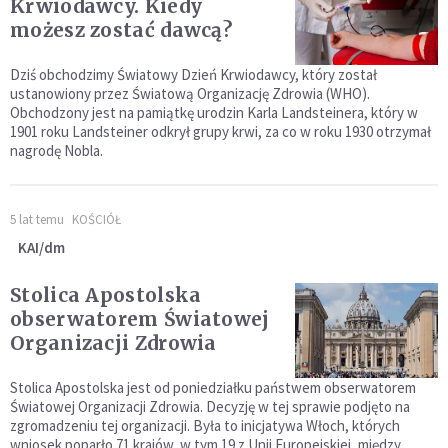
Krwiodawcy. Kiedy
możesz zostać dawcą?
Dziś obchodzimy Światowy Dzień Krwiodawcy, który został
ustanowiony przez Światową Organizację Zdrowia (WHO).
Obchodzony jest na pamiątkę urodzin Karla Landsteinera, który w
1901 roku Landsteiner odkrył grupy krwi, za co w roku 1930 otrzymał
nagrodę Nobla.
5 lat temu
KOŚCIÓŁ
KAI/dm
Stolica Apostolska
obserwatorem Światowej
Organizacji Zdrowia
Stolica Apostolska jest od poniedziałku państwem obserwatorem
Światowej Organizacji Zdrowia. Decyzję w tej sprawie podjęto na
zgromadzeniu tej organizacji. Była to inicjatywa Włoch, których
wniosek poparło 71 krajów, w tym 19 z Unii Europejskiej, między