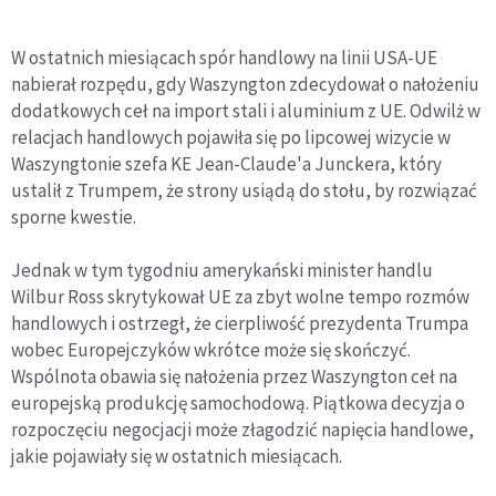
W ostatnich miesiącach spór handlowy na linii USA-UE
nabierał rozpędu, gdy Waszyngton zdecydował o nałożeniu
dodatkowych ceł na import stali i aluminium z UE. Odwilż w
relacjach handlowych pojawiła się po lipcowej wizycie w
Waszyngtonie szefa KE Jean-Claude'a Junckera, który
ustalił z Trumpem, że strony usiądą do stołu, by rozwiązać
sporne kwestie.
Jednak w tym tygodniu amerykański minister handlu
Wilbur Ross skrytykował UE za zbyt wolne tempo rozmów
handlowych i ostrzegł, że cierpliwość prezydenta Trumpa
wobec Europejczyków wkrótce może się skończyć.
Wspólnota obawia się nałożenia przez Waszyngton ceł na
europejską produkcję samochodową. Piątkowa decyzja o
rozpoczęciu negocjacji może złagodzić napięcia handlowe,
jakie pojawiały się w ostatnich miesiącach.