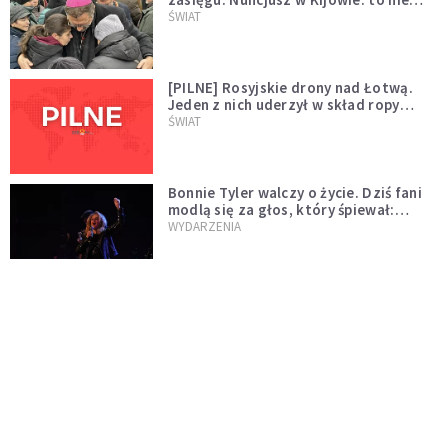
wygląda na wolę zakończenia wojny
ŚWIAT
[PILNE] Rosyjskie drony nad Łotwą.
Jeden z nich uderzył w skład ropy
naftowej
ŚWIAT
Bonnie Tyler walczy o życie. Dziś fani
modlą się za głos, który śpiewał:
"Lord, help me"
WYDARZENIA