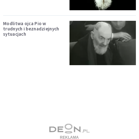
Modlitwa ojca Pio w
trudnych i beznadziejnych
sytuacjach