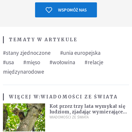
WSPOMÓŻ NAS
TEMATY W ARTYKULE
#stany zjednoczone
#unia europejska
#usa
#mięso
#wołowina
#relacje
międzynarodowe
WIĘCEJ W:
WIADOMOŚCI ZE ŚWIATA
Kot przez trzy lata wymykał się
ludziom, zjadając wymierające
kaczki. W końcu popełnił
WIADOMOŚCI ZE ŚWIATA
fatalny błąd