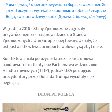
Musi się wciąż ukierunkowywać na Boga, zawsze mieć Go
przed oczyma i wytrwale zapominać o sobie, aż znajdzie
Boga, swój prawdziwy skarb. (Sprawdź:
Rozwój duchowy
)
W grudniu 2016 r. Stany Zjednoczone zagroziły
przywróceniem ceł na sprowadzane do Stanów
Zjednoczonych z Unii Europejskiej towary. Uznały, że
ustępstwa UE w kwestii importu wołowiny są zbyt małe.
Konfliktowi miała położyć ostatecznie kres umowa
handlowa Transatlantyckie Partnerstwo w dziedzinie
Handlu i Inwestycji (TTIP), jednak USA po objęciu
prezydentury przez Donalda Trumpa wycofały się z
negocjacji.
DEON.PL POLECA