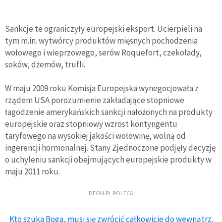
Sankcje te ograniczyły europejski eksport. Ucierpieli na
tym m.in. wytwórcy produktów mięsnych pochodzenia
wołowego i wieprzowego, serów Roquefort, czekolady,
soków, dżemów, trufli.
W maju 2009 roku Komisja Europejska wynegocjowała z
rządem USA porozumienie zakładające stopniowe
łagodzenie amerykańskich sankcji nałożonych na produkty
europejskie oraz stopniowy wzrost kontyngentu
taryfowego na wysokiej jakości wołowinę, wolną od
ingerencji hormonalnej. Stany Zjednoczone podjęły decyzję
o uchyleniu sankcji obejmujących europejskie produkty w
maju 2011 roku.
DEON.PL POLECA
Kto szuka Boga, musi się zwrócić całkowicie do wewnątrz.