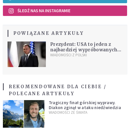
ŚLEDŹ NAS NA INSTAGRAMIE
POWIĄZANE ARTYKUŁY
Prezydent: USA to jeden z
najbardziej wypróbowanych
przyjaciół Polski
WIADOMOŚCI Z POLSKI
REKOMENDOWANE DLA CIEBIE /
POLECANE ARTYKUŁY
Tragiczny finał górskiej wyprawy.
Diakon zginął w ataku niedźwiedzia
WIADOMOŚCI ZE ŚWIATA