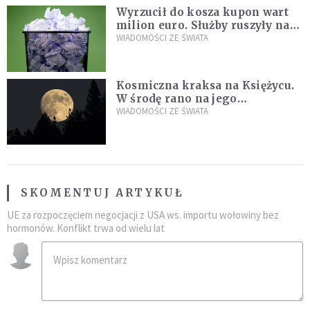
Wyrzucił do kosza kupon wart
milion euro. Służby ruszyły na
poszukiwania
WIADOMOŚCI ZE ŚWIATA
Kosmiczna kraksa na Księżycu.
W środę rano na jego
powierzchni dojdzie do
WIADOMOŚCI ZE ŚWIATA
niezwykłego zdarzenia
SKOMENTUJ ARTYKUŁ
UE za rozpoczęciem negocjacji z USA ws. importu wołowiny bez
hormonów. Konflikt trwa od wielu lat