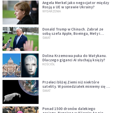
Angela Merkel jako negocjator między
Rosją a UE w sprawie Ukrainy?
WYDARZENIA
Donald Trump w Chinach. Zabrał ze
sobą szefa Apple, Boeinga, Mety i
Muska
ŚWIAT
Dolina Krzemowa puka do Watykanu.
Dlaczego giganci AI słuchają księży?
KOŚCIÓŁ
Przeleci bliżej Ziemi niż niektóre
satelity. W poniedziałek miniemy się z
asteroidą, która poprzedzi znacznie
ŚWIAT
większego "gościa"
Ponad 1500 dronów dalekiego
zasięgu. Nuncjusz w Kijowie: to nie