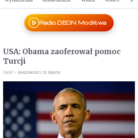
Radio DEON Modlitwa
USA: Obama zaoferował pomoc
Turcji
ŚWIAT
WIADOMOŚCI ZE ŚWIATA