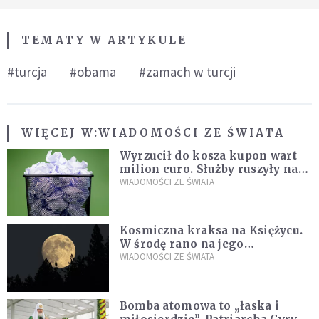
TEMATY W ARTYKULE
#turcja
#obama
#zamach w turcji
WIĘCEJ W:
WIADOMOŚCI ZE ŚWIATA
Wyrzucił do kosza kupon wart
milion euro. Służby ruszyły na
poszukiwania
WIADOMOŚCI ZE ŚWIATA
Kosmiczna kraksa na Księżycu.
W środę rano na jego
powierzchni dojdzie do
WIADOMOŚCI ZE ŚWIATA
niezwykłego zdarzenia
Bomba atomowa to „łaska i