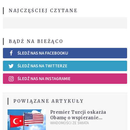
NAJCZĘŚCIEJ CZYTANE
BĄDŹ NA BIEŻĄCO
ŚLEDŹ NAS NA FACEBOOKU
ŚLEDŹ NAS NA TWITTERZE
ŚLEDŹ NAS NA INSTAGRAMIE
POWIĄZANE ARTYKUŁY
Premier Turcji oskarża
Obamę o wspieranie
terroryzmu
WIADOMOŚCI ZE ŚWIATA