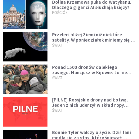
Dolina Krzemowa puka do Watykanu.
Dlaczego giganci AI słuchają księży?
KOŚCIÓŁ
Przeleci bliżej Ziemi niż niektóre
satelity. W poniedziałek miniemy się z
asteroidą, która poprzedzi znacznie
ŚWIAT
większego "gościa"
Ponad 1500 dronów dalekiego
zasięgu. Nuncjusz w Kijowie: to nie
wygląda na wolę zakończenia wojny
ŚWIAT
[PILNE] Rosyjskie drony nad Łotwą.
Jeden z nich uderzył w skład ropy
naftowej
ŚWIAT
Bonnie Tyler walczy o życie. Dziś fani
modlą się za głos, który śpiewał: