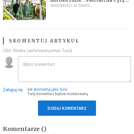
miłosierdzie”. Patriarcha Cyryl
wychwala Putina
WIADOMOŚCI ZE ŚWIATA
SKOMENTUJ ARTYKUŁ
USA: Obama zaoferował pomoc Turcji
Zaloguj się
lub
skomentuj jako Gość
Twój komentarz będzie moderowany
DODAJ KOMENTARZ
Komentarze (
)