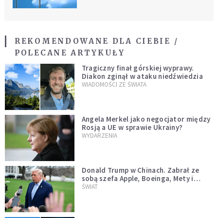
REKOMENDOWANE DLA CIEBIE /
POLECANE ARTYKUŁY
Tragiczny finał górskiej wyprawy.
Diakon zginął w ataku niedźwiedzia
WIADOMOŚCI ZE ŚWIATA
Angela Merkel jako negocjator między
Rosją a UE w sprawie Ukrainy?
WYDARZENIA
Donald Trump w Chinach. Zabrał ze
sobą szefa Apple, Boeinga, Mety i
Muska
ŚWIAT