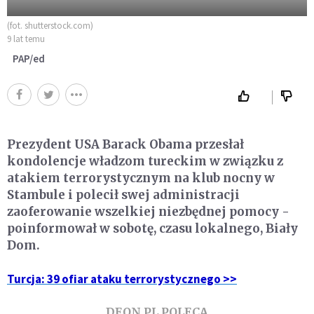
(fot. shutterstock.com)
9 lat temu
PAP/ed
Prezydent USA Barack Obama przesłał
kondolencje władzom tureckim w związku z
atakiem terrorystycznym na klub nocny w
Stambule i polecił swej administracji
zaoferowanie wszelkiej niezbędnej pomocy -
poinformował w sobotę, czasu lokalnego, Biały
Dom.
Turcja: 39 ofiar ataku terrorystycznego >>
DEON.PL POLECA