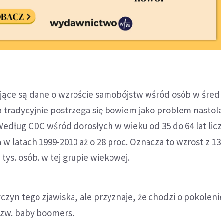
ujące są dane o wzroście samobójstw wśród osób w śre
 tradycyjnie postrzega się bowiem jako problem nastol
 Według CDC wśród dorosłych w wieku od 35 do 64 lat lic
w latach 1999-2010 aż o 28 proc. Oznacza to wzrost z 13
tys. osób. w tej grupie wiekowej.
czyn tego zjawiska, ale przyznaje, że chodzi o pokolen
zw. baby boomers.