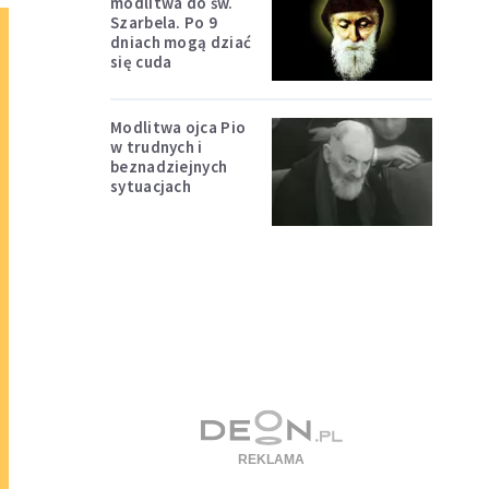
modlitwa do św.
Szarbela. Po 9
dniach mogą dziać
się cuda
Modlitwa ojca Pio
w trudnych i
beznadziejnych
sytuacjach