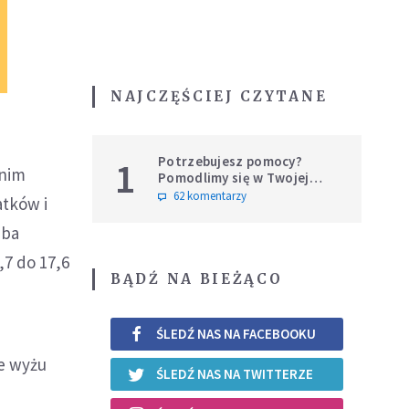
NAJCZĘŚCIEJ CZYTANE
Potrzebujesz pomocy?
1
dnim
Pomodlimy się w Twojej
intencji
62 komentarzy
atków i
zba
,7 do 17,6
BĄDŹ NA BIEŻĄCO
ŚLEDŹ NAS NA FACEBOOKU
ie wyżu
ŚLEDŹ NAS NA TWITTERZE