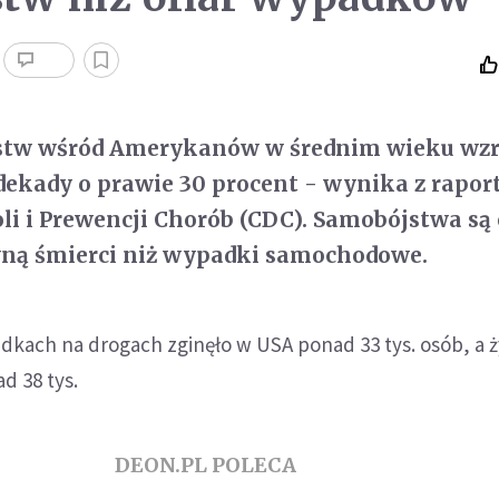
stw wśród Amerykanów w średnim wieku wzr
 dekady o prawie 30 procent - wynika z rapor
i i Prewencji Chorób (CDC). Samobójstwa są
zyną śmierci niż wypadki samochodowe.
kach na drogach zginęło w USA ponad 33 tys. osób, a ż
d 38 tys.
DEON.PL POLECA