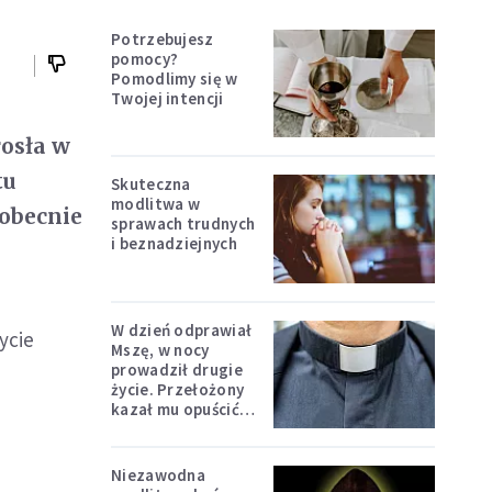
Potrzebujesz
pomocy?
Pomodlimy się w
Twojej intencji
osła w
tu
Skuteczna
modlitwa w
 obecnie
sprawach trudnych
i beznadziejnych
W dzień odprawiał
ycie
Mszę, w nocy
prowadził drugie
życie. Przełożony
kazał mu opuścić
zakon
Niezawodna