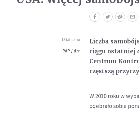
13 lat temu
Liczba samobój
ciągu ostatniej
PAP / drr
Centrum Kontrol
częstszą przyc
W 2010 roku w wypad
odebrało sobie pona