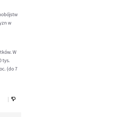
amobójstw
zyzn w
atków. W
 tys.
oc. (do 7