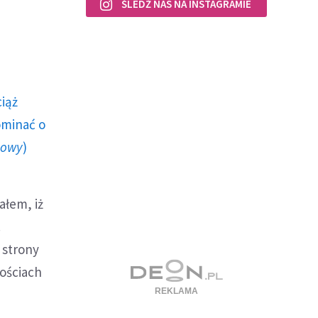
ŚLEDŹ NAS NA INSTAGRAMIE
ciąż
ominać o
howy
)
ałem, iż
.
 strony
ościach