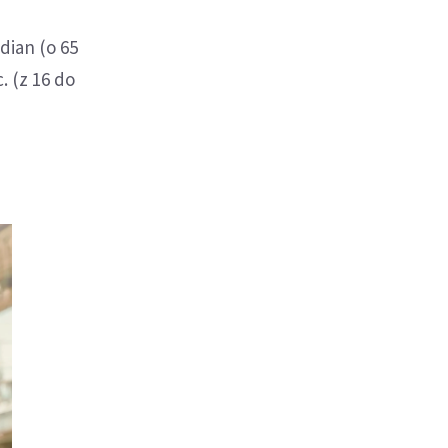
dian (o 65
. (z 16 do