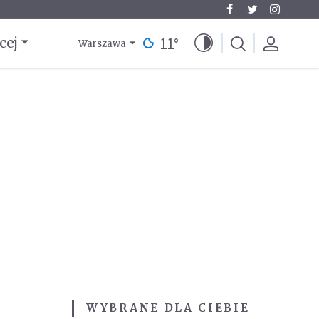
11
°
cej
Warszawa
WYBRANE DLA CIEBIE