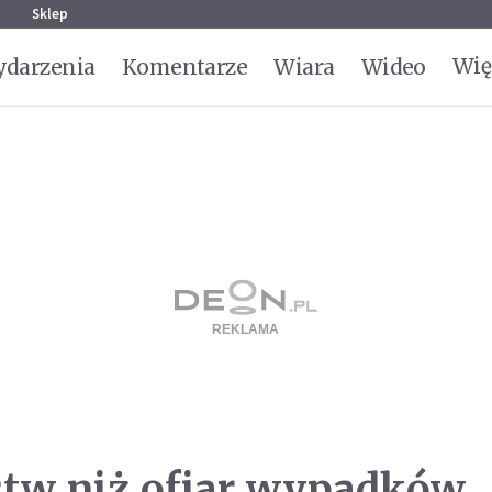
g
Sklep
Wię
darzenia
Komentarze
Wiara
Wideo
stw niż ofiar wypadków