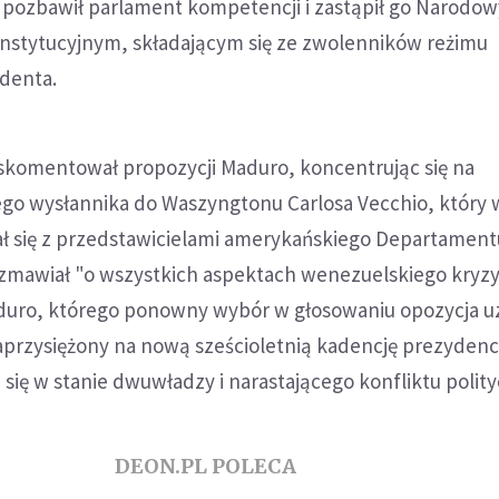
u pozbawił parlament kompetencji i zastąpił go Narodo
stytucyjnym, składającym się ze zwolenników reżimu
denta.
 skomentował propozycji Maduro, koncentrując się na
go wysłannika do Waszyngtonu Carlosa Vecchio, który 
ał się z przedstawicielami amerykańskiego Departament
ozmawiał "o wszystkich aspektach wenezuelskiego kryzy
duro, którego ponowny wybór w głosowaniu opozycja u
zaprzysiężony na nową sześcioletnią kadencję prezyden
się w stanie dwuwładzy i narastającego konfliktu polit
DEON.PL POLECA