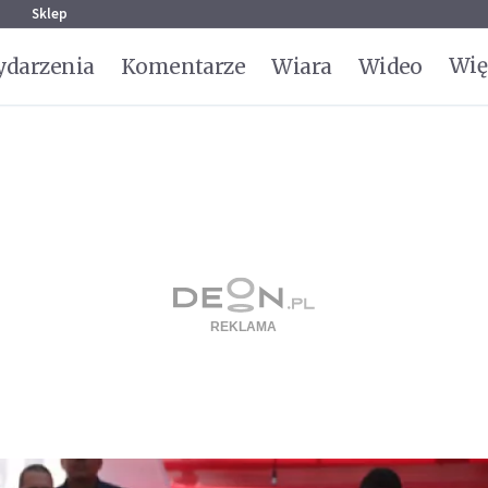
g
Sklep
Wię
darzenia
Komentarze
Wiara
Wideo