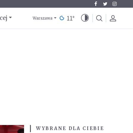
11
°
cej
Warszawa
WYBRANE DLA CIEBIE