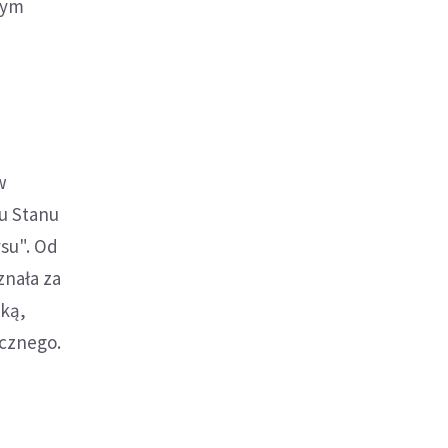
wym
w
u Stanu
su". Od
znała za
cką,
ycznego.