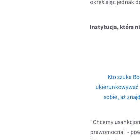
określając jednak d
Instytucja, która 
Kto szuka Bo
ukierunkowywać n
sobie, aż znaj
"Chcemy usankcjonow
prawomocna" - powi