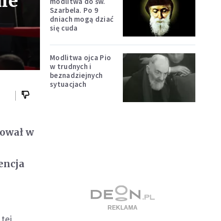
ie
modlitwa do św.
Szarbela. Po 9
dniach mogą dziać
się cuda
Modlitwa ojca Pio
w trudnych i
beznadziejnych
sytuacjach
nował w
encja
tej