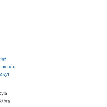
ciąż
ominać o
howy
)
była
 którą