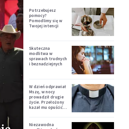
Potrzebujesz
pomocy?
Pomodlimy się w
Twojej intencji
Skuteczna
modlitwa w
sprawach trudnych
i beznadziejnych
W dzień odprawiał
Mszę, w nocy
prowadził drugie
życie. Przełożony
kazał mu opuścić
zakon
Niezawodna