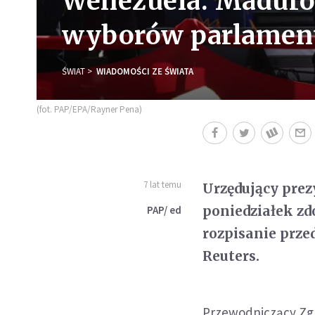
Wenezuela: Maduro
wyborów parlamen
ŚWIAT
WIADOMOŚCI ZE ŚWIATA
(fot. PAP/EPA/Rayner Pena)
7 lat temu
Urzędujący pre
poniedziałek z
PAP/ ed
rozpisanie prz
Reuters.
Przewodniczący Zgr