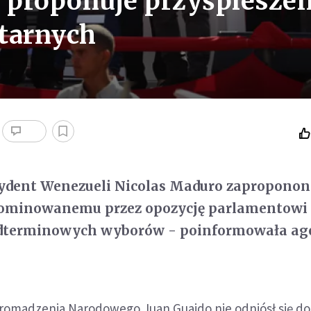
 proponuje przyśpieszen
tarnych
zydent Wenezueli Nicolas Maduro zapropono
dominowanemu przez opozycję parlamentowi
edterminowych wyborów - poinformowała ag
omadzenia Narodowego Juan Guaido nie odniósł się do 