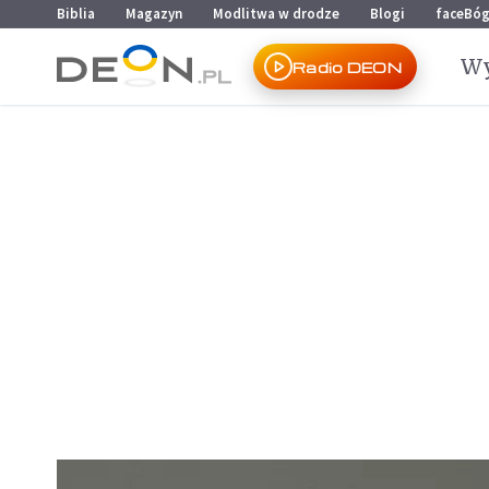
Przejdź do menu głównego
Przejdź do treści
Biblia
Magazyn
Modlitwa w drodze
Blogi
faceBó
Wy
Radio DEON