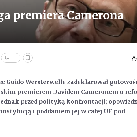
ega premiera Camerona
ec Guido Wersterwelle zadeklarował gotowoś
jskim premierem Davidem Cameronem o ref
jednak przed polityką konfrontacji; opowiedzi
onstytucją i poddaniem jej w całej UE pod