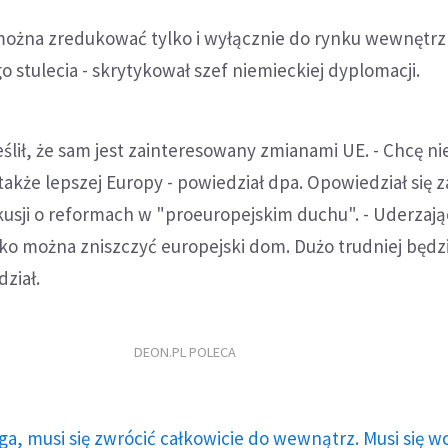
można zredukować tylko i wyłącznie do rynku wewnętr
o stulecia - skrytykował szef niemieckiej dyplomacji.
lił, że sam jest zainteresowany zmianami UE. - Chcę nie
także lepszej Europy - powiedział dpa. Opowiedział się z
sji o reformach w "proeuropejskim duchu". - Uderzając
ko można zniszczyć europejski dom. Dużo trudniej będz
ział.
DEON.PL POLECA
ga, musi się zwrócić całkowicie do wewnątrz. Musi się w