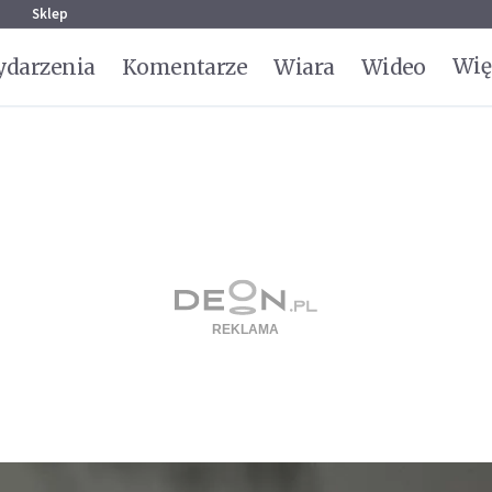
g
Sklep
Wię
darzenia
Komentarze
Wiara
Wideo