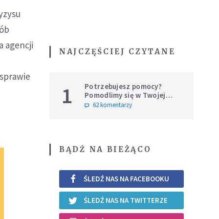
ryzysu
sób
 agencji
NAJCZĘŚCIEJ CZYTANE
 sprawie
Potrzebujesz pomocy?
1
Pomodlimy się w Twojej
intencji
62 komentarzy
BĄDŹ NA BIEŻĄCO
ŚLEDŹ NAS NA FACEBOOKU
ŚLEDŹ NAS NA TWITTERZE