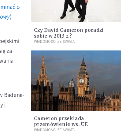
ominać o
howy
)
Czy David Cameron poradzi
sobie w 2013 r.?
pejskimi
WIADOMOŚCI ZE ŚWIATA
ię za
owania
w Badenii-
y i
Cameron przekłada
przemówienie ws. UE
WIADOMOŚCI ZE ŚWIATA