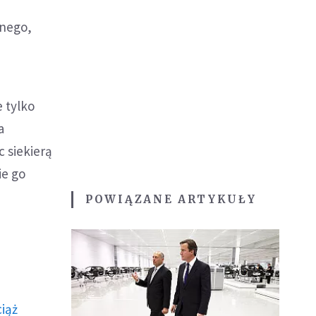
znego,
 tylko
a
 siekierą
ie go
POWIĄZANE ARTYKUŁY
ciąż