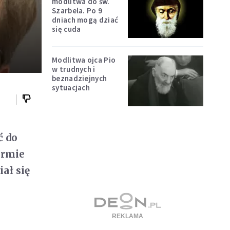
modlitwa do św.
Szarbela. Po 9
dniach mogą dziać
się cuda
Modlitwa ojca Pio
w trudnych i
beznadziejnych
sytuacjach
ć do
ormie
ał się