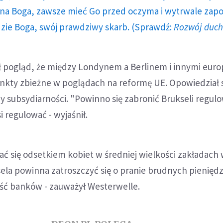
a Boga, zawsze mieć Go przed oczyma i wytrwale zap
dzie Boga, swój prawdziwy skarb. (Sprawdź:
Rozwój duc
ł pogląd, że między Londynem a Berlinem i innymi euro
punkty zbieżne w poglądach na reformę UE. Opowiedział s
 subsydiarności. "Powinno się zabronić Brukseli regul
i regulować - wyjaśnił.
ać się odsetkiem kobiet w średniej wielkości zakładach 
ela powinna zatroszczyć się o pranie brudnych pieniędz
ość banków - zauważył Westerwelle.