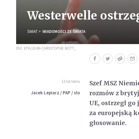
Westerwelle ostrz
ŚWIAT
WIADOMOŚCI ZE ŚWIATA
(fot. EPA/JEAN-CHRISTOPHE BOTT_
13 lat temu
Szef MSZ Niemi
rozmów z bryty
Jacek Lepiarz / PAP / slo
UE, ostrzegł go 
za europejską k
głosowanie.