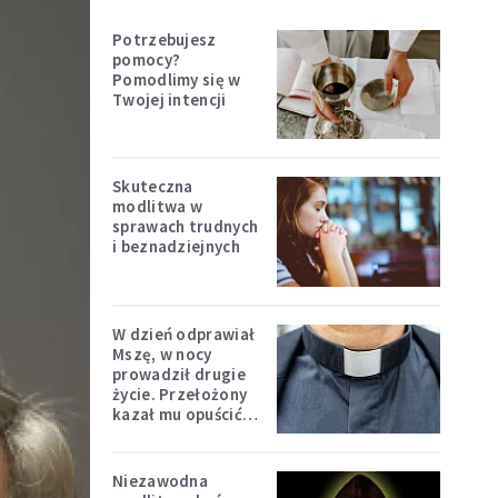
Potrzebujesz
pomocy?
Pomodlimy się w
Twojej intencji
Skuteczna
modlitwa w
sprawach trudnych
i beznadziejnych
W dzień odprawiał
Mszę, w nocy
prowadził drugie
życie. Przełożony
kazał mu opuścić
zakon
Niezawodna