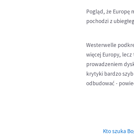
Pogląd, że Europę 
pochodzi z ubiegłeg
Westerwelle podkreś
więcej Europy, lecz 
prowadzeniem dysku
krytyki bardzo szyb
odbudować - powied
Kto szuka Bo