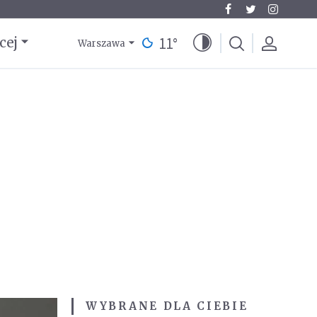
11
°
cej
Warszawa
WYBRANE DLA CIEBIE