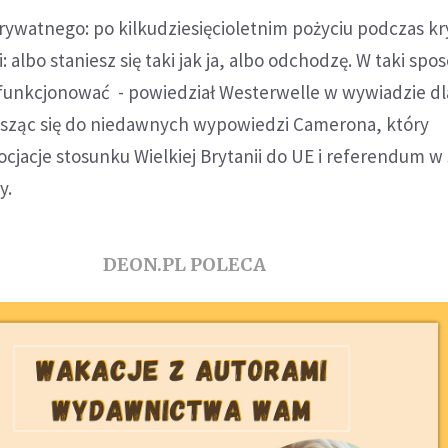
prywatnego: po kilkudziesięcioletnim pożyciu podczas k
 albo staniesz się taki jak ja, albo odchodzę. W taki spo
funkcjonować - powiedział Westerwelle w wywiadzie dla
sząc się do niedawnych wypowiedzi Camerona, który
cjacje stosunku Wielkiej Brytanii do UE i referendum w
y.
DEON.PL POLECA