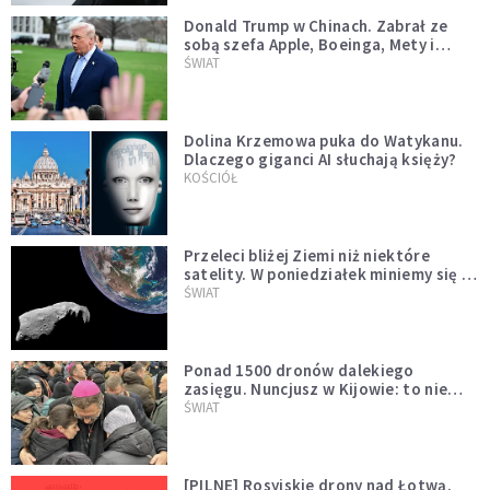
Donald Trump w Chinach. Zabrał ze
sobą szefa Apple, Boeinga, Mety i
Muska
ŚWIAT
Dolina Krzemowa puka do Watykanu.
Dlaczego giganci AI słuchają księży?
KOŚCIÓŁ
Przeleci bliżej Ziemi niż niektóre
satelity. W poniedziałek miniemy się z
asteroidą, która poprzedzi znacznie
ŚWIAT
większego "gościa"
Ponad 1500 dronów dalekiego
zasięgu. Nuncjusz w Kijowie: to nie
wygląda na wolę zakończenia wojny
ŚWIAT
[PILNE] Rosyjskie drony nad Łotwą.