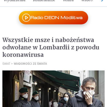
Radio DEON Modlitwa
Wszystkie msze i nabożeństwa
odwołane w Lombardii z powodu
koronawirusa
ŚWIAT
WIADOMOŚCI ZE ŚWIATA