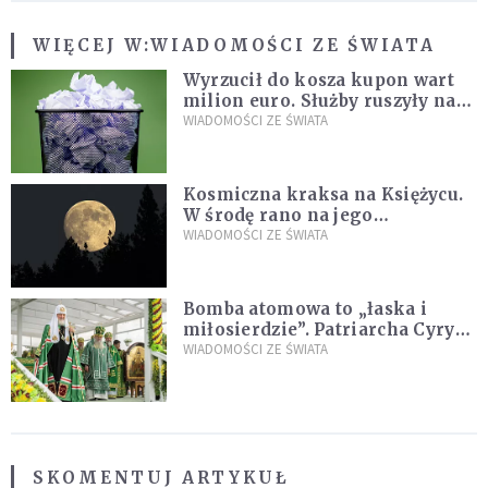
WIĘCEJ W:
WIADOMOŚCI ZE ŚWIATA
Wyrzucił do kosza kupon wart
milion euro. Służby ruszyły na
poszukiwania
WIADOMOŚCI ZE ŚWIATA
Kosmiczna kraksa na Księżycu.
W środę rano na jego
powierzchni dojdzie do
WIADOMOŚCI ZE ŚWIATA
niezwykłego zdarzenia
Bomba atomowa to „łaska i
miłosierdzie”. Patriarcha Cyryl
wychwala Putina
WIADOMOŚCI ZE ŚWIATA
SKOMENTUJ ARTYKUŁ