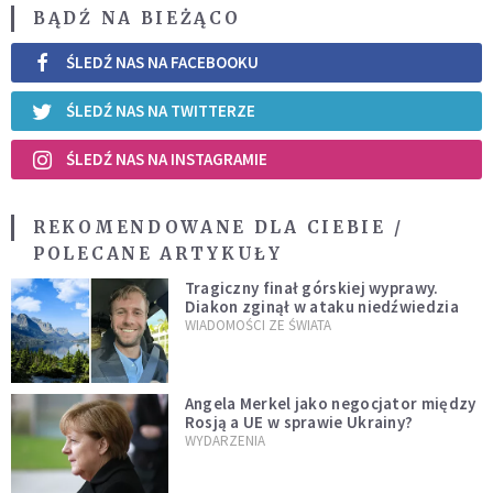
BĄDŹ NA BIEŻĄCO
ŚLEDŹ NAS NA FACEBOOKU
ŚLEDŹ NAS NA TWITTERZE
ŚLEDŹ NAS NA INSTAGRAMIE
REKOMENDOWANE DLA CIEBIE /
POLECANE ARTYKUŁY
Tragiczny finał górskiej wyprawy.
Diakon zginął w ataku niedźwiedzia
WIADOMOŚCI ZE ŚWIATA
Angela Merkel jako negocjator między
Rosją a UE w sprawie Ukrainy?
WYDARZENIA