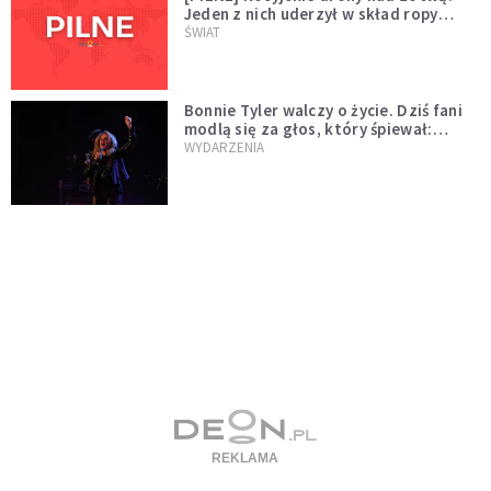
Jeden z nich uderzył w skład ropy
naftowej
ŚWIAT
Bonnie Tyler walczy o życie. Dziś fani
modlą się za głos, który śpiewał:
"Lord, help me"
WYDARZENIA