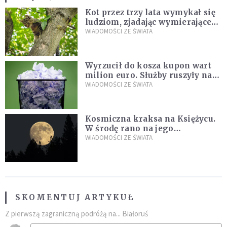
Kot przez trzy lata wymykał się
ludziom, zjadając wymierające
kaczki. W końcu popełnił
WIADOMOŚCI ZE ŚWIATA
fatalny błąd
Wyrzucił do kosza kupon wart
milion euro. Służby ruszyły na
poszukiwania
WIADOMOŚCI ZE ŚWIATA
Kosmiczna kraksa na Księżycu.
W środę rano na jego
powierzchni dojdzie do
WIADOMOŚCI ZE ŚWIATA
niezwykłego zdarzenia
SKOMENTUJ ARTYKUŁ
Z pierwszą zagraniczną podróżą na... Białoruś