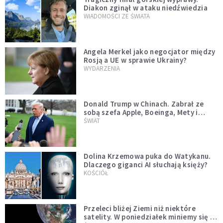
Diakon zginął w ataku niedźwiedzia
WIADOMOŚCI ZE ŚWIATA
Angela Merkel jako negocjator między
Rosją a UE w sprawie Ukrainy?
WYDARZENIA
Donald Trump w Chinach. Zabrał ze
sobą szefa Apple, Boeinga, Mety i
Muska
ŚWIAT
Dolina Krzemowa puka do Watykanu.
Dlaczego giganci AI słuchają księży?
KOŚCIÓŁ
Przeleci bliżej Ziemi niż niektóre
satelity. W poniedziałek miniemy się z