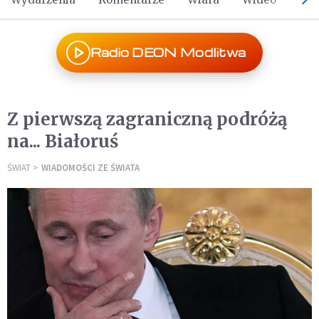
Radio DEON Modlitwa
Z pierwszą zagraniczną podróżą
na... Białoruś
ŚWIAT
WIADOMOŚCI ZE ŚWIATA