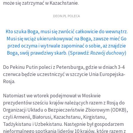
może się zatrzymać w Kazachstanie.
DEON.PL POLECA
Kto szuka Boga, musi się zwrócić całkowicie do wewnątrz.
Musi się wciąż ukierunkowywać na Boga, zawsze mieć Go
przed oczyma i wytrwale zapominać o sobie, aż znajdzie
Boga, swój prawdziwy skarb. (Sprawdź:
Rozwój duchowy
)
Do Pekinu Putin poleci z Petersburga, gdzie w dniach 3-4
czerwca będzie uczestniczyć w szczycie Unia Europejska-
Rosja.
Natomiast we wtorek podejmował w Moskwie
prezydentów sześciu krajów należących razem z Rosją do
Organizacji Układu o Bezpieczeństwie Zbiorowym (ODKB),
czyli Armenii, Białorusi, Kazachstanu, Kirgistanu,
Tadżykistanu i Uzbekistanu. Następnie był gospodarzem
nieformalnego spotkania liderów 10 krajów, które razem z