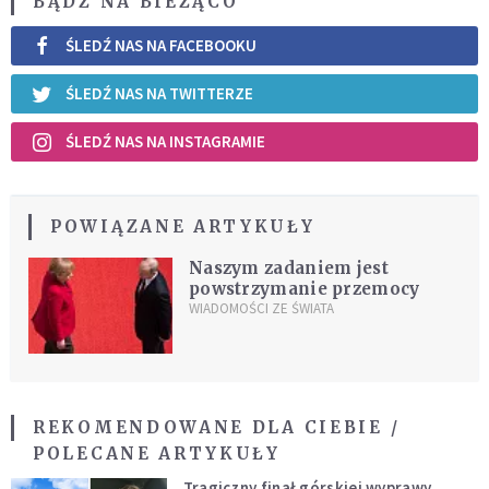
BĄDŹ NA BIEŻĄCO
ŚLEDŹ NAS NA FACEBOOKU
ŚLEDŹ NAS NA TWITTERZE
ŚLEDŹ NAS NA INSTAGRAMIE
POWIĄZANE ARTYKUŁY
Naszym zadaniem jest
powstrzymanie przemocy
WIADOMOŚCI ZE ŚWIATA
REKOMENDOWANE DLA CIEBIE /
POLECANE ARTYKUŁY
Tragiczny finał górskiej wyprawy.