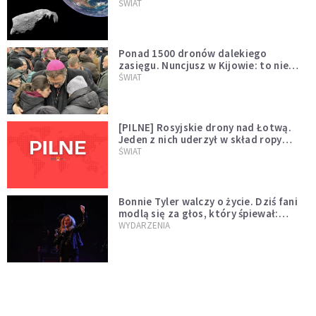
asteroidą, która poprzedzi znacznie
ŚWIAT
większego "gościa"
Ponad 1500 dronów dalekiego
zasięgu. Nuncjusz w Kijowie: to nie
wygląda na wolę zakończenia wojny
ŚWIAT
[PILNE] Rosyjskie drony nad Łotwą.
Jeden z nich uderzył w skład ropy
naftowej
ŚWIAT
Bonnie Tyler walczy o życie. Dziś fani
modlą się za głos, który śpiewał:
"Lord, help me"
WYDARZENIA