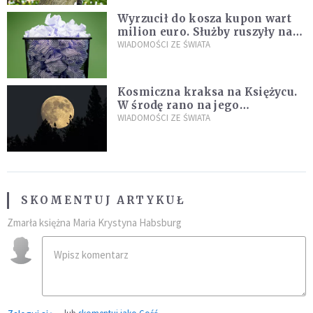
Wyrzucił do kosza kupon wart
milion euro. Służby ruszyły na
poszukiwania
WIADOMOŚCI ZE ŚWIATA
Kosmiczna kraksa na Księżycu.
W środę rano na jego
powierzchni dojdzie do
WIADOMOŚCI ZE ŚWIATA
niezwykłego zdarzenia
SKOMENTUJ ARTYKUŁ
Zmarła księżna Maria Krystyna Habsburg