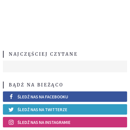
NAJCZĘŚCIEJ CZYTANE
BĄDŹ NA BIEŻĄCO
ŚLEDŹ NAS NA FACEBOOKU
ŚLEDŹ NAS NA TWITTERZE
ŚLEDŹ NAS NA INSTAGRAMIE