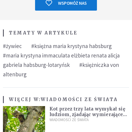
WSPOMÓŻ NAS
TEMATY W ARTYKULE
#żywiec
#księżna maria krystyna habsburg
#maria krystyna immaculata elżbieta renata alicja
gabriela habsburg-lotaryńsk
#księżniczka von
altenburg
WIĘCEJ W:
WIADOMOŚCI ZE ŚWIATA
Kot przez trzy lata wymykał się
ludziom, zjadając wymierające
kaczki. W końcu popełnił
WIADOMOŚCI ZE ŚWIATA
fatalny błąd