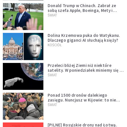
Donald Trump w Chinach. Zabrał ze
sobą szefa Apple, Boeinga, Mety i
Muska
ŚWIAT
Dolina Krzemowa puka do Watykanu.
Dlaczego giganci AI słuchają księży?
KOŚCIÓŁ
Przeleci bliżej Ziemi niż niektóre
satelity. W poniedziałek miniemy się z
asteroidą, która poprzedzi znacznie
ŚWIAT
większego "gościa"
Ponad 1500 dronów dalekiego
zasięgu. Nuncjusz w Kijowie: to nie
wygląda na wolę zakończenia wojny
ŚWIAT
[PILNE] Rosyjskie drony nad Łotwą.