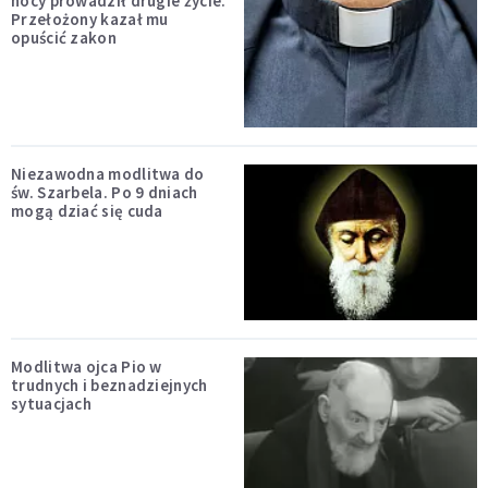
nocy prowadził drugie życie.
Przełożony kazał mu
opuścić zakon
Niezawodna modlitwa do
św. Szarbela. Po 9 dniach
mogą dziać się cuda
Modlitwa ojca Pio w
trudnych i beznadziejnych
sytuacjach