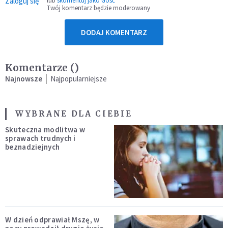
Zaloguj się
lub
skomentuj jako Gość
Twój komentarz będzie moderowany
DODAJ KOMENTARZ
Komentarze (
)
Najnowsze
Najpopularniejsze
WYBRANE DLA CIEBIE
Skuteczna modlitwa w
sprawach trudnych i
beznadziejnych
W dzień odprawiał Mszę, w