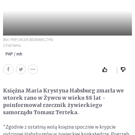
(fot. PAP/JACEK BEDNARCZYK)
13 lat temu
PAP / mh
Księżna Maria Krystyna Habsburg zmarła we
wtorek rano w Żywcu w wieku 88 lat -
poinformował rzecznik żywieckiego
samorządu Tomasz Terteka.
"Zgodnie z ostatnią wolą księżna spocznie w krypcie
rodzinnej Habsburgów w żywieckiej konkatedrze. Pogrzeb