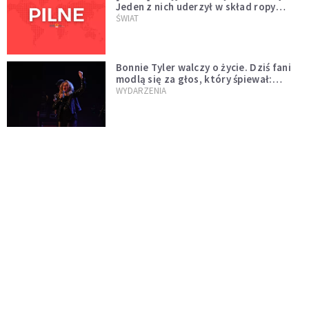
Jeden z nich uderzył w skład ropy
naftowej
ŚWIAT
Bonnie Tyler walczy o życie. Dziś fani
modlą się za głos, który śpiewał:
"Lord, help me"
WYDARZENIA