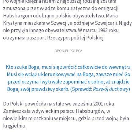
Po wojnie księżna razem z najbliższą rodziną została
zmuszona przez władze komunistyczne do emigracji.
Habsburgom odebrano polskie obywatelstwo. Maria
Krystyna mieszkała w Szwecji, a później w Szwajcarii. Nigdy
nie przyjęła innego obywatelstwa. W marcu 1993 roku
otrzymała paszport Rzeczypospolitej Polskiej.
DEON.PL POLECA
Kto szuka Boga, musi się zwrócić całkowicie do wewnątrz.
Musi się wciąż ukierunkowywać na Boga, zawsze mieć Go
przed oczyma i wytrwale zapominać o sobie, aż znajdzie
Boga, swój prawdziwy skarb. (Sprawdź:
Rozwój duchowy
)
Do Polski powróciła na stałe we wrześniu 2001 roku.
Zamieszkała w żywieckim pałacu Habsburgów, w
niewielkim mieszkaniu w miejscu, gdzie przed wojną była
kręgielnia.