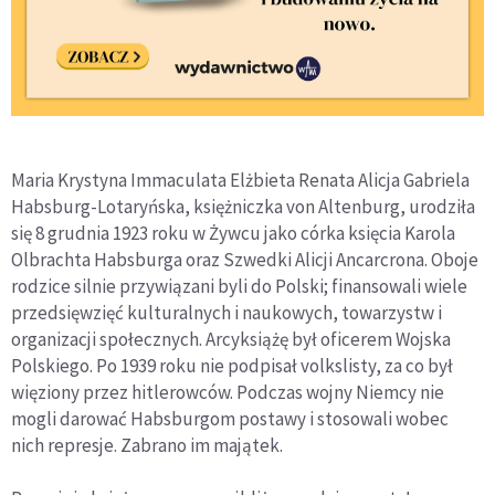
Maria Krystyna Immaculata Elżbieta Renata Alicja Gabriela
Habsburg-Lotaryńska, księżniczka von Altenburg, urodziła
się 8 grudnia 1923 roku w Żywcu jako córka księcia Karola
Olbrachta Habsburga oraz Szwedki Alicji Ancarcrona. Oboje
rodzice silnie przywiązani byli do Polski; finansowali wiele
przedsięwzięć kulturalnych i naukowych, towarzystw i
organizacji społecznych. Arcyksiążę był oficerem Wojska
Polskiego. Po 1939 roku nie podpisał volkslisty, za co był
więziony przez hitlerowców. Podczas wojny Niemcy nie
mogli darować Habsburgom postawy i stosowali wobec
nich represje. Zabrano im majątek.