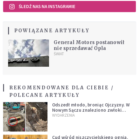
ŚLEDŹ NAS NA INSTAGRAMIE
POWIĄZANE ARTYKUŁY
General Motors postanowił
nie sprzedawać Opla
ŚWIAT
REKOMENDOWANE DLA CIEBIE /
POLECANE ARTYKUŁY
Odszedł młodo, broniąc Ojczyzny. W
Nowym Sączu znaleziono zwłoki
mężczyzny z czasów potopu
WYDARZENIA
szwedzkiego
Cud wśród niszczycielskiego ognia.