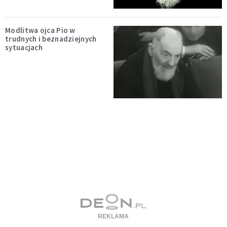
Modlitwa ojca Pio w
trudnych i beznadziejnych
sytuacjach