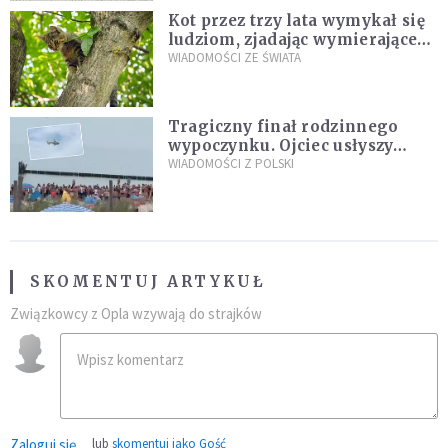
Kot przez trzy lata wymykał się
ludziom, zjadając wymierające
kaczki. W końcu popełnił
WIADOMOŚCI ZE ŚWIATA
fatalny błąd
Tragiczny finał rodzinnego
wypoczynku. Ojciec usłyszy
zarzuty
WIADOMOŚCI Z POLSKI
SKOMENTUJ ARTYKUŁ
Związkowcy z Opla wzywają do strajków
Zaloguj się
lub
skomentuj jako Gość