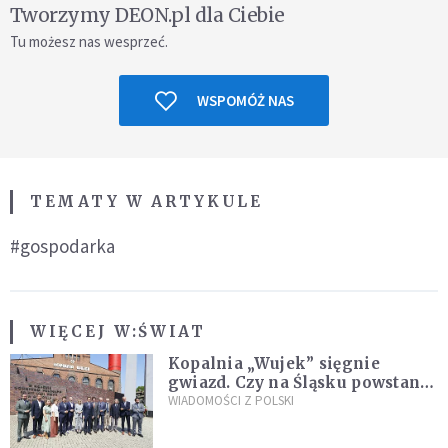
Tworzymy DEON.pl dla Ciebie
Tu możesz nas wesprzeć.
WSPOMÓŻ NAS
TEMATY W ARTYKULE
#gospodarka
WIĘCEJ W:
ŚWIAT
Kopalnia „Wujek” sięgnie
gwiazd. Czy na Śląsku powstanie
„Dolina Krzemowa”?
WIADOMOŚCI Z POLSKI