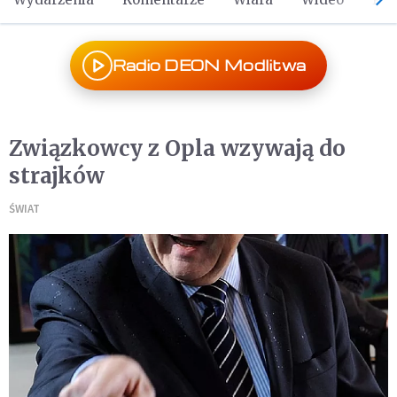
Radio DEON Modlitwa
Związkowcy z Opla wzywają do
strajków
ŚWIAT