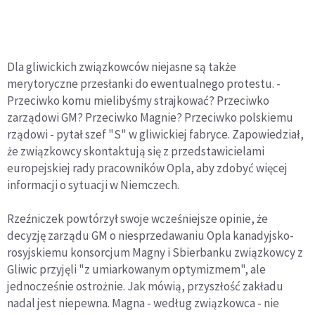
Dla gliwickich związkowców niejasne są także
merytoryczne przesłanki do ewentualnego protestu. -
Przeciwko komu mielibyśmy strajkować? Przeciwko
zarządowi GM? Przeciwko Magnie? Przeciwko polskiemu
rządowi - pytał szef "S" w gliwickiej fabryce. Zapowiedział,
że związkowcy skontaktują się z przedstawicielami
europejskiej rady pracowników Opla, aby zdobyć więcej
informacji o sytuacji w Niemczech.
Rzeźniczek powtórzył swoje wcześniejsze opinie, że
decyzję zarządu GM o niesprzedawaniu Opla kanadyjsko-
rosyjskiemu konsorcjum Magny i Sbierbanku związkowcy z
Gliwic przyjęli "z umiarkowanym optymizmem", ale
jednocześnie ostrożnie. Jak mówią, przyszłość zakładu
nadal jest niepewna. Magna - według związkowca - nie