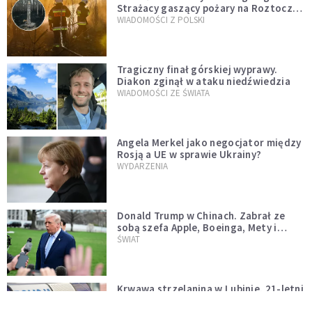
Strażacy gaszący pożary na Roztoczu
opublikowali niezwykłe zdjęcie
WIADOMOŚCI Z POLSKI
Tragiczny finał górskiej wyprawy.
Diakon zginął w ataku niedźwiedzia
WIADOMOŚCI ZE ŚWIATA
Angela Merkel jako negocjator między
Rosją a UE w sprawie Ukrainy?
WYDARZENIA
Donald Trump w Chinach. Zabrał ze
sobą szefa Apple, Boeinga, Mety i
Muska
ŚWIAT
Krwawa strzelanina w Lubinie. 21-letni
podejrzany wciąż na wolności