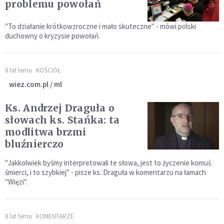
problemu powołań
"To działanie krótkowzroczne i mało skuteczne" - mówi polski
duchowny o kryzysie powołań.
8 lat temu
KOŚCIÓŁ
wiez.com.pl / ml
Ks. Andrzej Draguła o
słowach ks. Stańka: ta
modlitwa brzmi
bluźnierczo
"Jakkolwiek byśmy interpretowali te słowa, jest to życzenie komuś
śmierci, i to szybkiej" - pisze ks. Draguła w komentarzu na łamach
"Więzi".
8 lat temu
KOMENTARZE