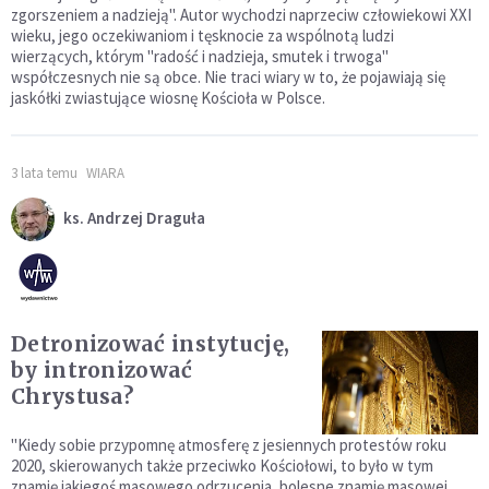
zgorszeniem a nadzieją". Autor wychodzi naprzeciw człowiekowi XXI
wieku, jego oczekiwaniom i tęsknocie za wspólnotą ludzi
wierzących, którym "radość i nadzieja, smutek i trwoga"
współczesnych nie są obce. Nie traci wiary w to, że pojawiają się
jaskółki zwiastujące wiosnę Kościoła w Polsce.
3 lata temu
WIARA
ks. Andrzej Draguła
Detronizować instytucję,
by intronizować
Chrystusa?
"Kiedy sobie przypomnę atmosferę z jesiennych protestów roku
2020, skierowanych także przeciwko Kościołowi, to było w tym
znamię jakiegoś masowego odrzucenia, bolesne znamię masowej