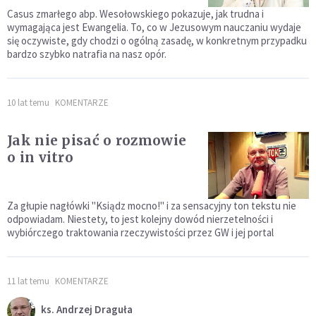
Casus zmarłego abp. Wesołowskiego pokazuje, jak trudna i
wymagająca jest Ewangelia. To, co w Jezusowym nauczaniu wydaje
się oczywiste, gdy chodzi o ogólną zasadę, w konkretnym przypadku
bardzo szybko natrafia na nasz opór.
10 lat temu
KOMENTARZE
Jak nie pisać o rozmowie
o in vitro
Za głupie nagłówki "Ksiądz mocno!" i za sensacyjny ton tekstu nie
odpowiadam. Niestety, to jest kolejny dowód nierzetelności i
wybiórczego traktowania rzeczywistości przez GW i jej portal
11 lat temu
KOMENTARZE
ks. Andrzej Draguła