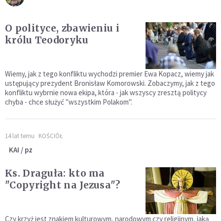
O polityce, zbawieniu i
królu Teodoryku
Wiemy, jak z tego konfliktu wychodzi premier Ewa Kopacz, wiemy jak
ustępujący prezydent Bronisław Komorowski. Zobaczymy, jak z tego
konfliktu wybrnie nowa ekipa, która - jak wszyscy zresztą politycy
chyba - chce służyć "wszystkim Polakom".
14 lat temu
KOŚCIÓŁ
KAI / pz
Ks. Draguła: kto ma
"Copyright na Jezusa"?
Czy krzyż jest znakiem kulturowym, narodowym czy religijnym, jaką