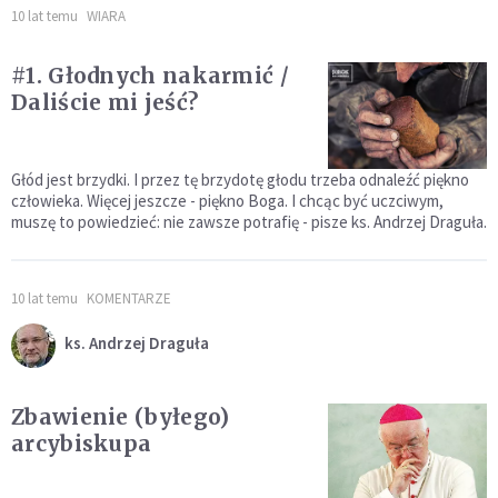
10 lat temu
WIARA
#1. Głodnych nakarmić /
Daliście mi jeść?
Głód jest brzydki. I przez tę brzydotę głodu trzeba odnaleźć piękno
człowieka. Więcej jeszcze - piękno Boga. I chcąc być uczciwym,
muszę to powiedzieć: nie zawsze potrafię - pisze ks. Andrzej Draguła.
10 lat temu
KOMENTARZE
ks. Andrzej Draguła
Zbawienie (byłego)
arcybiskupa