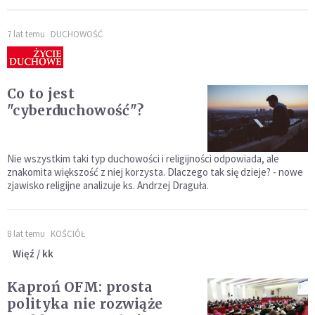
7 lat temu
DUCHOWOŚĆ
Co to jest
"cyberduchowość"?
Nie wszystkim taki typ duchowości i religijności odpowiada, ale
znakomita większość z niej korzysta. Dlaczego tak się dzieje? - nowe
zjawisko religijne analizuje ks. Andrzej Draguła.
8 lat temu
KOŚCIÓŁ
Więź / kk
Kaproń OFM: prosta
polityka nie rozwiąże