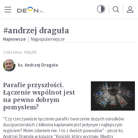
Przejdź do menu głównego
Przejdź do treści
#andrzej draguła
Najnowsze
Najpopularniejsze
2 lata temu
KSIĄŻKI
ks. Andrzej Draguła
Parafie przyszłości.
Łączenie wspólnot jest
na pewno dobrym
pomysłem?
"Czy rzeczywiście łączenie parafii i tworzenie dużych ośrodków
duszpasterskich z kilkoma kapłanami jest jedynym i najlepszym
wyjściem? Moim zdaniem nie. I to z dwóch powodów" - pisze ks.
Andrzej Draguła w książce "Kościół, który wyznaję. Między