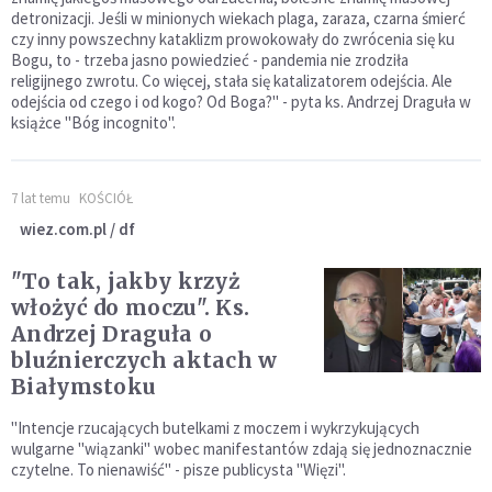
detronizacji. Jeśli w minionych wiekach plaga, zaraza, czarna śmierć
czy inny powszechny kataklizm prowokowały do zwrócenia się ku
Bogu, to - trzeba jasno powiedzieć - pandemia nie zrodziła
religijnego zwrotu. Co więcej, stała się katalizatorem odejścia. Ale
odejścia od czego i od kogo? Od Boga?" - pyta ks. Andrzej Draguła w
książce "Bóg incognito".
7 lat temu
KOŚCIÓŁ
wiez.com.pl / df
"To tak, jakby krzyż
włożyć do moczu". Ks.
Andrzej Draguła o
bluźnierczych aktach w
Białymstoku
"Intencje rzucających butelkami z moczem i wykrzykujących
wulgarne "wiązanki" wobec manifestantów zdają się jednoznacznie
czytelne. To nienawiść" - pisze publicysta "Więzi".